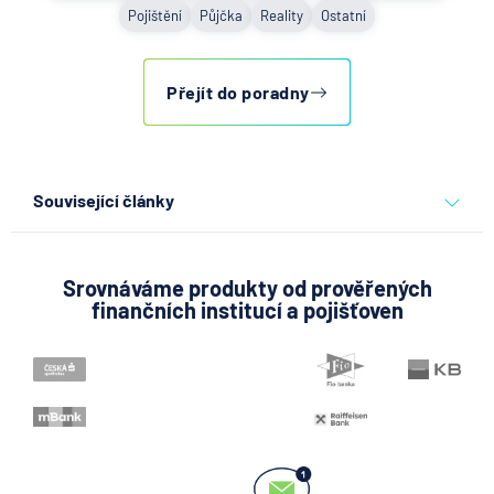
Pojištění
Půjčka
Reality
Ostatní
Přejít do poradny
Související články
Co se děje po nahlášení
podvodu v Air Bank
Srovnáváme produkty od prověřených
finančních institucí a pojišťoven
7.8.2026
Běžný účet
ČNB ponechala úroky,
klíčový je ale výhled inflace
7.8.2026
Hypotéka