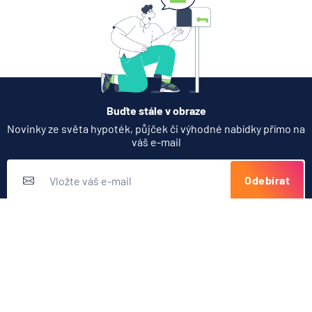
Partners Banka spouští
nákup a prodej bitcoinu
přímo v Partners App
6.8.2026
Daně
Buďte stále v obraze
Když rozhoduje stres: nové
Novinky ze světa hypoték, půjček či výhodné nabídky přímo na
triky bankovních podvodníků
váš e-mail
6.8.2026
Banka
Odebírat
Zobrazit všechny články
Přihlášením k odběru novinek souhlasíte s
podmínkami ochrany
osobních údajů
Nabídka produktů