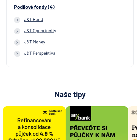
Podílové fondy (4)
J&T Bond
J&T Opportunity
J&T Money
J&T Perspektiva
Naše tipy