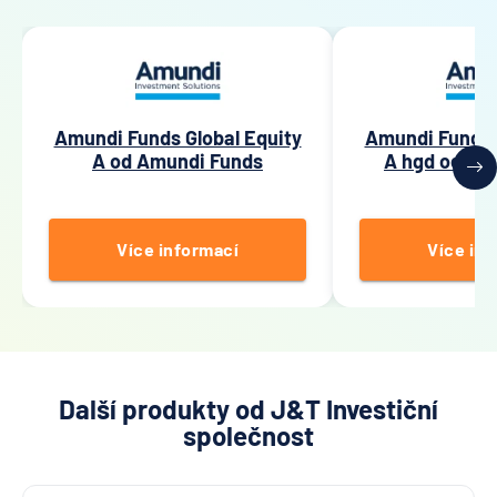
Amundi Funds Global Equity
Amundi Funds 
A od Amundi Funds
A hgd od Am
Více informací
Více inf
Další produkty od J&T Investiční
společnost