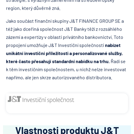
region, který důvěrně zná.
Jako součást finanční skupiny J&T FINANCE GROUP SE a
též jako dceřiná společnost J&T Banky těží z rozsáhlého
zázemí a expertízy v oblasti privátního bankovnictví. Toto
propojení umožňuje J&T Investiční společnosti
nabízet
unikátní investiční příležitosti a personalizované služby,
které často přesahují standardní nabídku na trhu.
Řadí se
k těm investičním společnostem, u nichž nelze investovat
napřímo, ale jen skrze autorizovaného distributora.
Vlastnosti produktu J&T