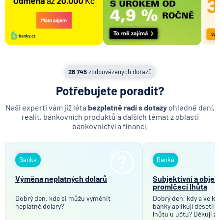
28 745
zodpovězených dotazů
Potřebujete poradit?
Naši experti vám již léta
bezplatně radí s dotazy
ohledně daní,
realit, bankovních produktů a dalších témat z oblasti
bankovnictví a financí.
Banka
Banka
Výměna neplatných dolarů
Subjektivní a objek
promlčecí lhůta
Dobrý den, kde si můžu vyměnit
Dobrý den, kdy a ve kt
neplatné dolary?
banky aplikují desetil
lhůtu u účtu? Děkuji z