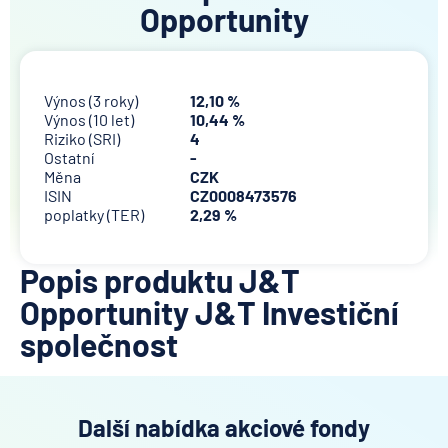
Opportunity
Výnos (3 roky)
12,10 %
Výnos (10 let)
10,44 %
Riziko (SRI)
4
Ostatní
-
Měna
CZK
ISIN
CZ0008473576
poplatky (TER)
2,29 %
Popis produktu J&T
Opportunity J&T Investiční
společnost
Další nabídka akciové fondy