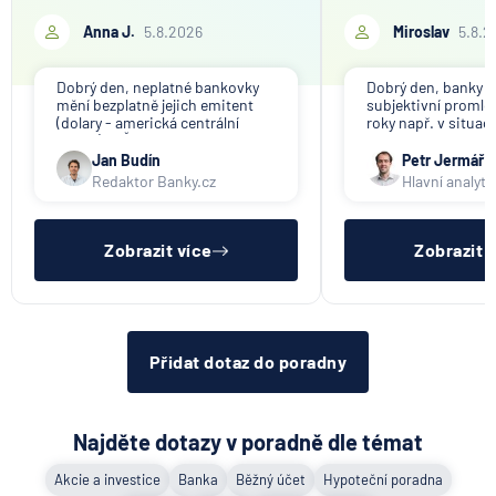
Anna J.
5.8.2026
Miroslav
5.8.2
Dobrý den, neplatné bankovky
Dobrý den, banky ap
mění bezplatně jejich emitent
subjektivní promlče
(dolary - americká centrální
roky např. v situac
banka). V ČR nikdo tuto službu
svou činnost a vyzýv
nenabízí (ani na komerční bázi).
výběru peněz. Obje
Jan Budín
Petr Jermář
promlčecí lhůta 10 l
Redaktor Banky.cz
Hlavní analyti
aplikována plošně 
pro konec anonym
vkladních knížek.
Zobrazit více
Zobrazit 
Přidat dotaz do poradny
Najděte dotazy v poradně dle témat
Akcie a investice
Banka
Běžný účet
Hypoteční poradna