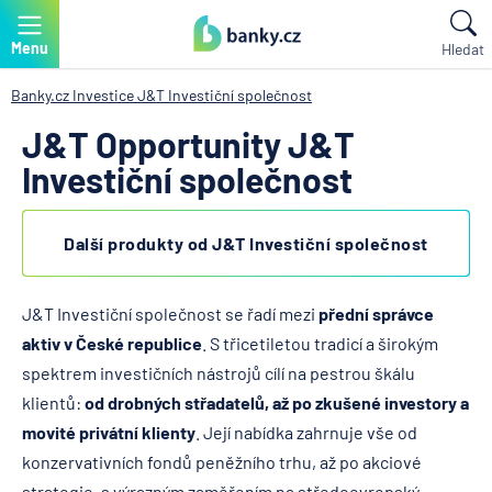
Menu
Hledat
Banky.cz
Investice
J&T Investiční společnost
J&T Opportunity J&T
Investiční společnost
Další produkty od J&T Investiční společnost
J&T Investiční společnost se řadí mezi
přední správce
aktiv v České republice
. S třicetiletou tradicí a širokým
spektrem investičních nástrojů cílí na pestrou škálu
klientů:
od drobných střadatelů, až po zkušené investory a
movité privátní klienty
. Její nabídka zahrnuje vše od
konzervativních fondů peněžního trhu, až po akciové
strategie, s výrazným zaměřením na středoevropský