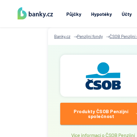
Půjčky
Hypotéky
Účty
Banky.cz
Penzijní fondy
ČSOB Penzijní
Produkty ČSOB Penzijní
společnost
Více informací o ČSOB Penzijní