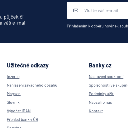
, půjček či
a váš e-mail
Přihlášením k odběru novinek souh
Užitečné odkazy
Banky.cz
Inzerce
Nastavení soukromí
Nahlášení závadného obsahu
Společnosti ve skupin
Magazín
Podmínky užití
Slovník
Napsali o nás
Výpočet IBAN
Kontakt
Přehled bank v ČR
Poradna