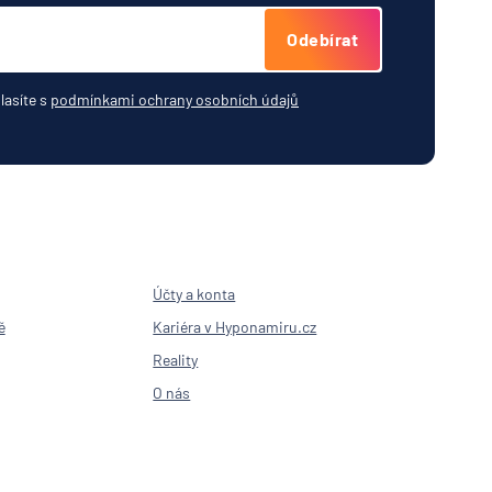
Odebírat
lasíte s
podmínkami ochrany osobních údajů
Účty a konta
ě
Kariéra v Hyponamiru.cz
Reality
O nás