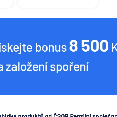
bídka produktů od ČSOB Penzijní společn