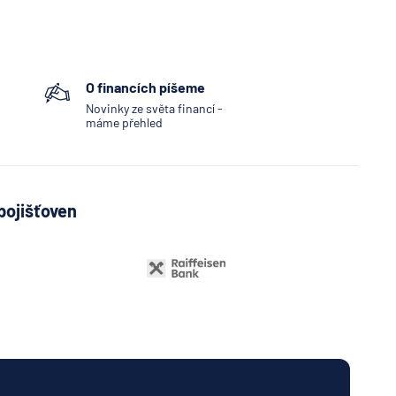
O financích píšeme
Novinky ze světa financí -
máme přehled
pojišťoven