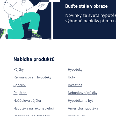
Buďte stále v obraze
Novinky ze světa hypoték
výhodné nabídky přímo n
Nabídka produktů
Půjčky
Hypotéky
Refinancování hypotéky
Účty
Spoření
Investice
Pojištění
Nebankovní půjčky
Neúčelová půjčka
Hypotéka na byt
Hypotéka na rekonstrukci
Americká hypotéka
Refinancování hypotéky
Spořící účty