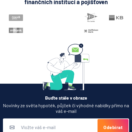
finančních institucí a pojišťoven
Buďte stále v obraze
Novinky ze světa hypoték, půjček či výhodné nabídky přímo na
váš e-mail
Odebírat