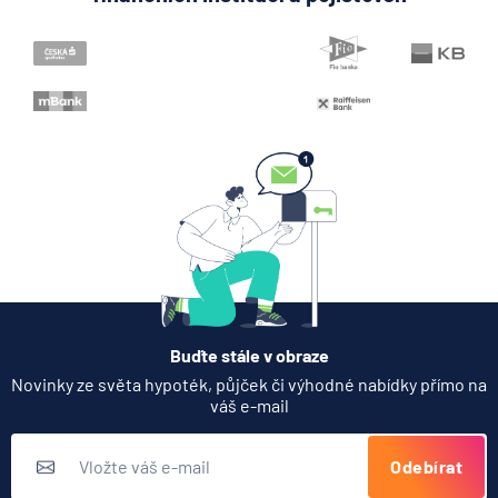
Buďte stále v obraze
Novinky ze světa hypoték, půjček či výhodné nabídky přímo na
váš e-mail
Odebírat