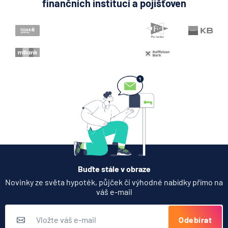
finančních institucí a pojišťoven
Buďte stále v obraze
Novinky ze světa hypoték, půjček či výhodné nabídky přímo na
váš e-mail
Odebírat