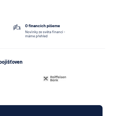
O financích píšeme
Novinky ze světa financí -
máme přehled
pojišťoven