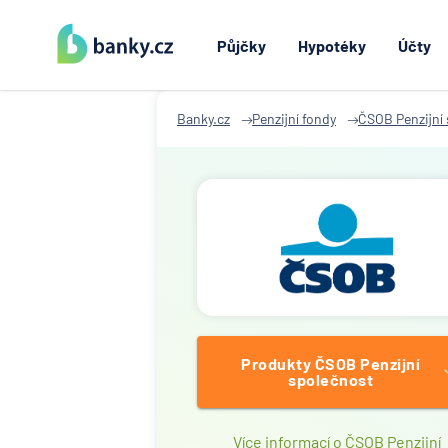
Půjčky
Hypotéky
Účty
Banky.cz
Penzijní fondy
ČSOB Penzijní
Produkty ČSOB Penzijní
společnost
Více informací o ČSOB Penzijní