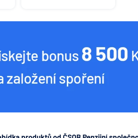
bídka produktů od ČSOB Penzijní společn