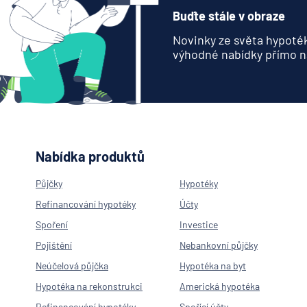
Buďte stále v obraze
Novinky ze světa hypoték
výhodné nabídky přímo n
Nabídka produktů
Půjčky
Hypotéky
Refinancování hypotéky
Účty
Spoření
Investice
Pojištění
Nebankovní půjčky
Neúčelová půjčka
Hypotéka na byt
Hypotéka na rekonstrukci
Americká hypotéka
Refinancování hypotéky
Spořící účty