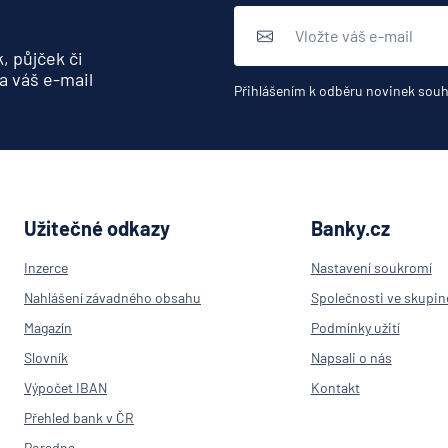
, půjček či
a váš e-mail
Přihlášením k odběru novinek souh
Užitečné odkazy
Banky.cz
Inzerce
Nastavení soukromí
Nahlášení závadného obsahu
Společnosti ve skupin
Magazín
Podmínky užití
Slovník
Napsali o nás
Výpočet IBAN
Kontakt
Přehled bank v ČR
Poradna