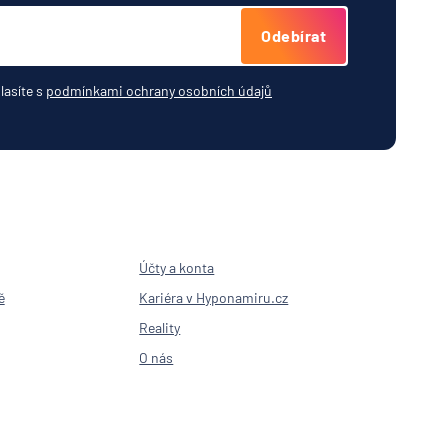
Odebírat
lasíte s
podmínkami ochrany osobních údajů
Účty a konta
ě
Kariéra v Hyponamiru.cz
Reality
O nás