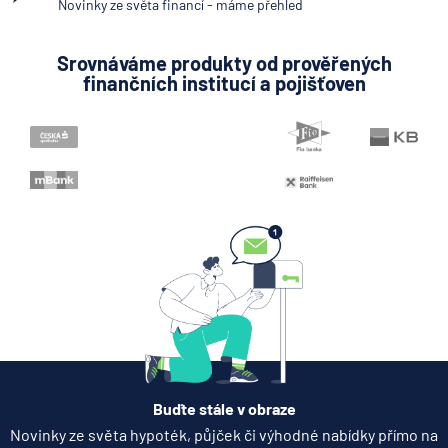
Novinky ze světa financí - máme přehled
Srovnáváme produkty od prověřených
finančních institucí a pojišťoven
Buďte stále v obraze
Novinky ze světa hypoték, půjček či výhodné nabídky přímo na