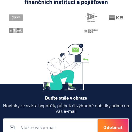
finančních institucí a pojišťoven
Buďte stále v obraze
Novinky ze světa hypoték, půjček či výhodné nabídky přímo na
váš e-mail
Odebírat