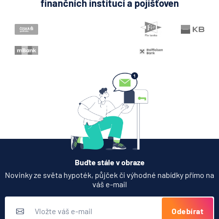
finančních institucí a pojišťoven
Buďte stále v obraze
Novinky ze světa hypoték, půjček či výhodné nabídky přímo na
váš e-mail
Odebírat