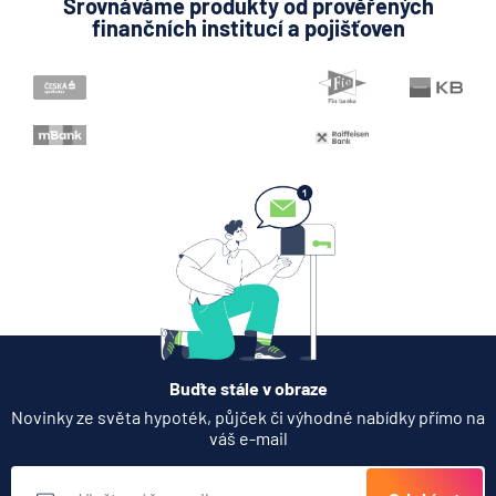
Srovnáváme produkty od prověřených
finančních institucí a pojišťoven
Buďte stále v obraze
Novinky ze světa hypoték, půjček či výhodné nabídky přímo na
váš e-mail