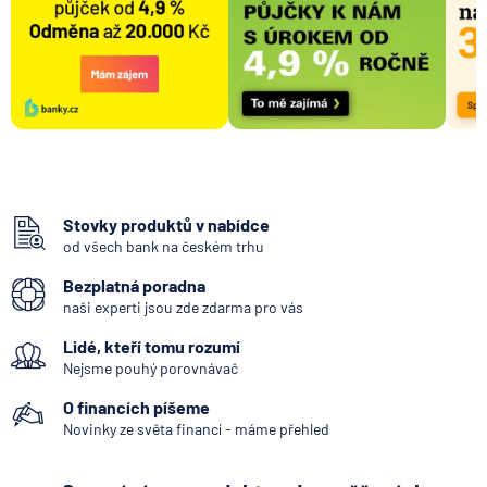
Stovky produktů v nabídce
od všech bank na českém trhu
Bezplatná poradna
naši experti jsou zde zdarma pro vás
Lidé, kteří tomu rozumí
Nejsme pouhý porovnávač
O financích píšeme
Novinky ze světa financí - máme přehled