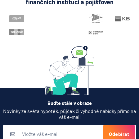
finančních institucí a pojišťoven
Buďte stále v obraze
Novinky ze světa hypoték, půjček či výhodné nabídky přímo na
váš e-mail
Odebírat