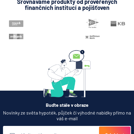
Srovnáváme produkty od prověřených
finančních institucí a pojišťoven
Buďte stále v obraze
Novinky ze světa hypoték, půjček či výhodné nabídky přímo na
váš e-mail