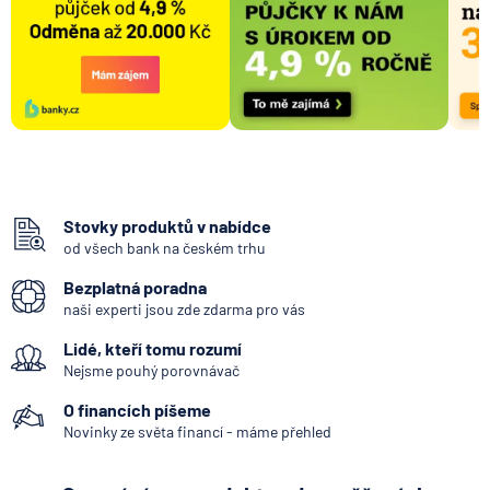
Stovky produktů v nabídce
od všech bank na českém trhu
Bezplatná poradna
naši experti jsou zde zdarma pro vás
Lidé, kteří tomu rozumí
Nejsme pouhý porovnávač
O financích píšeme
Novinky ze světa financí - máme přehled