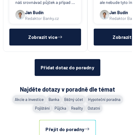
náš srovnávač půjček a případ ...
ale nebude tyto inf
Jan Budín
Jan Budín
Redaktor Banky.cz
Redaktor Ban
Zobrazit více
Zobrazit 
Přidat dotaz do poradny
Najděte dotazy v poradně dle témat
Akcie a investice
Banka
Běžný účet
Hypoteční poradna
Pojištění
Půjčka
Reality
Ostatní
Přejít do poradny