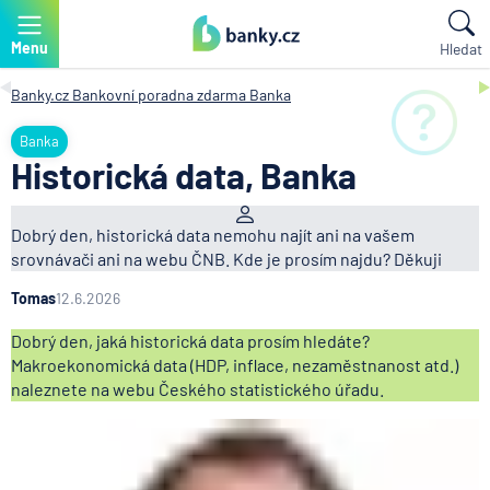
Menu
Hledat
Banky.cz
Bankovní poradna zdarma
Banka
Banka
Historická data, Banka
Dobrý den, historická data nemohu najít ani na vašem
srovnávači ani na webu ČNB. Kde je prosím najdu? Děkuji
Tomas
12.6.2026
Dobrý den, jaká historická data prosím hledáte?
Makroekonomická data (HDP, inflace, nezaměstnanost atd.)
naleznete na webu Českého statistického úřadu.