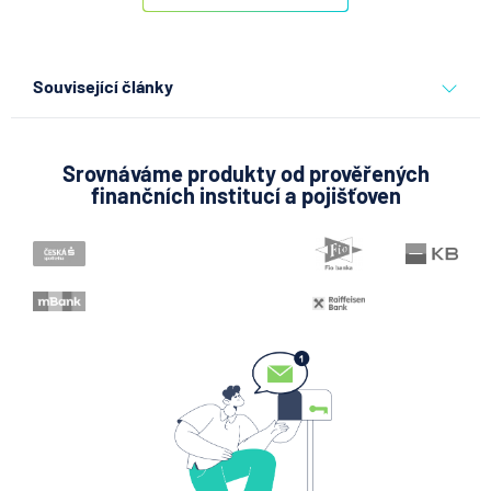
Související články
Partners Banka spouští
nákup a prodej bitcoinu
přímo v Partners App
Srovnáváme produkty od prověřených
finančních institucí a pojišťoven
6.8.2026
Daně
Když rozhoduje stres: nové
triky bankovních podvodníků
6.8.2026
Banka
Partners Banka spouští
termínovaný vklad 4,33 %
p.a. na 6 měsíců