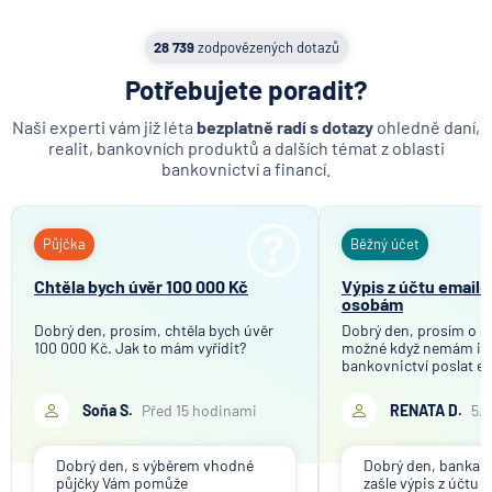
28 739
zodpovězených dotazů
Potřebujete poradit?
Naši experti vám již léta
bezplatně radí s dotazy
ohledně daní,
realit, bankovních produktů a dalších témat z oblasti
bankovnictví a financí.
Půjčka
Běžný účet
Chtěla bych úvěr 100 000 Kč
Výpis z účtu email
osobám
Dobrý den, prosím, chtěla bych úvěr
Dobrý den, prosím o in
100 000 Kč. Jak to mám vyřídit?
možné když nemám in
bankovnictví poslat em
Soňa S.
Před 15 hodinami
RENATA D.
5.
Dobrý den, s výběrem vhodné
Dobrý den, banka V
půjčky Vám pomůže
zašle výpis z účtu n