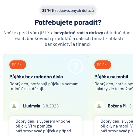
28 745
zodpovězených dotazů
Potřebujete poradit?
Naši experti vám již léta
bezplatně radí s dotazy
ohledně daní,
realit, bankovních produktů a dalších témat z oblasti
bankovnictví a financí.
Půjčka
Půjčka
Půjčka bez rodného čísla
Půjčka na mobil
Dobrý den, potřebuji půjčku a nemám
Dobrý den, chtěla bych 
rodné číslo, děkuji.
splátky. Je to možné?
Liudmyla
6.8.2026
Božena M.
6.8
Dobrý den, s výběrem vhodné
Dobrý den, s výbě
půjčky Vám pomůže
půjčky na mobil V
náš srovnávač půjček a případ ...
náš srovnávač půjče