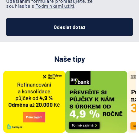
Odesláním formuláře prohlašujete, že
souhlasíte s
Podmínkami užití
.
Odeslat dotaz
Naše tipy