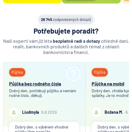
28 745
zodpovězených dotazů
Potřebujete poradit?
Naši experti vám již léta
bezplatně radí s dotazy
ohledně daní,
realit, bankovních produktů a dalších témat z oblasti
bankovnictví a financí.
Půjčka
Půjčka
Půjčka bez rodného čísla
Půjčka na mobil
Dobrý den, potřebuji půjčku a nemám
Dobrý den, chtěla bych 
rodné číslo, děkuji.
splátky. Je to možné?
Liudmyla
6.8.2026
Božena M.
6.8
Dobrý den, s výběrem vhodné
Dobrý den, s výbě
půjčky Vám pomůže
půjčky na mobil V