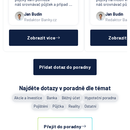
náš srovnávač půjček a případ ...
náš srovnávač půjče
Jan Budín
Jan Budín
Redaktor Banky.cz
Redaktor Ban
Zobrazit více
Zobrazit 
Přidat dotaz do poradny
Najděte dotazy v poradně dle témat
Akcie a investice
Banka
Běžný účet
Hypoteční poradna
Pojištění
Půjčka
Reality
Ostatní
Přejít do poradny