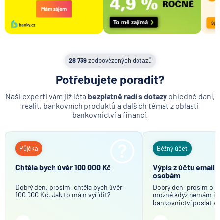
28 739
zodpovězených dotazů
Potřebujete poradit?
Naši experti vám již léta
bezplatně radí s dotazy
ohledně daní,
realit, bankovních produktů a dalších témat z oblasti
bankovnictví a financí.
Půjčka
Běžný účet
Chtěla bych úvěr 100 000 Kč
Výpis z účtu email
osobám
Dobrý den, prosím, chtěla bych úvěr
Dobrý den, prosím o in
100 000 Kč. Jak to mám vyřídit?
možné když nemám in
bankovnictví poslat em