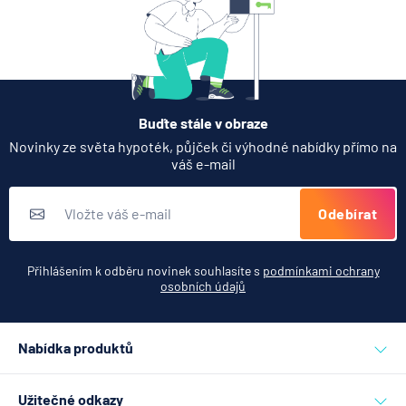
Partners Banka spouští
termínovaný vklad 4,33 %
p.a. na 6 měsíců
5.8.2026
Daně
Buďte stále v obraze
Jak dnes vykládat výsledky
Novinky ze světa hypoték, půjček či výhodné nabídky přímo na
zátěžových testů ČNB
váš e-mail
5.8.2026
Banka
Odebírat
Zobrazit všechny články
Přihlášením k odběru novinek souhlasíte s
podmínkami ochrany
osobních údajů
Nabídka produktů
Půjčky
Užitečné odkazy