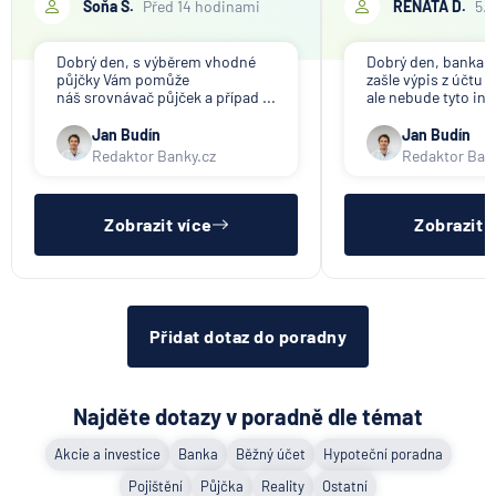
Soňa S.
Před 14 hodinami
RENATA D.
5.
Dobrý den, s výběrem vhodné
Dobrý den, banka V
půjčky Vám pomůže
zašle výpis z účtu n
náš srovnávač půjček a případ ...
ale nebude tyto inf
Jan Budín
Jan Budín
Redaktor Banky.cz
Redaktor Ban
Zobrazit více
Zobrazit 
Přidat dotaz do poradny
Najděte dotazy v poradně dle témat
Akcie a investice
Banka
Běžný účet
Hypoteční poradna
Pojištění
Půjčka
Reality
Ostatní