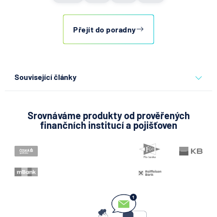
Přejít do poradny
Související články
Partners Banka spouští
nákup a prodej bitcoinu
přímo v Partners App
Srovnáváme produkty od prověřených
finančních institucí a pojišťoven
6.8.2026
Daně
Když rozhoduje stres: nové
triky bankovních podvodníků
6.8.2026
Banka