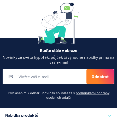
7.8.2026
Hypotéka
Partners Banka spouští
nákup a prodej bitcoinu
přímo v Partners App
6.8.2026
Daně
Buďte stále v obraze
Když rozhoduje stres: nové
Novinky ze světa hypoték, půjček či výhodné nabídky přímo na
triky bankovních podvodníků
váš e-mail
6.8.2026
Banka
Odebírat
Zobrazit všechny články
Přihlášením k odběru novinek souhlasíte s
podmínkami ochrany
osobních údajů
Nabídka produktů