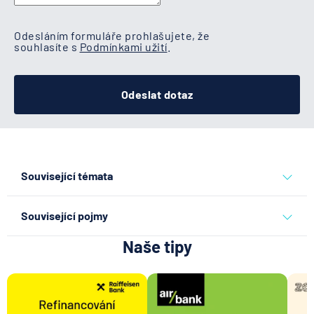
Odesláním formuláře prohlašujete, že
souhlasíte s
Podmínkami užití
.
Odeslat dotaz
Související témata
kreditní karta
Související pojmy
Naše tipy
Závazek
Úvěrový účet
Retailové bankovnictví