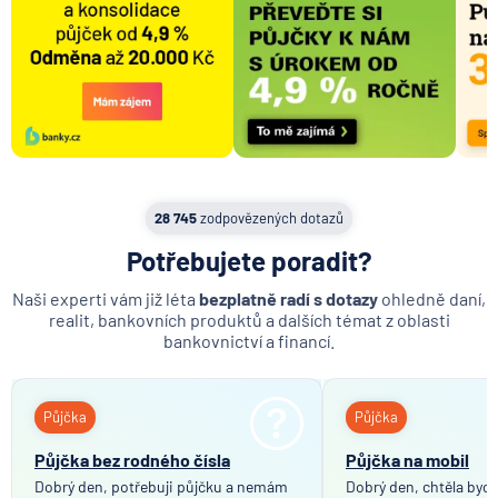
28 745
zodpovězených dotazů
Potřebujete poradit?
Naši experti vám již léta
bezplatně radí s dotazy
ohledně daní,
realit, bankovních produktů a dalších témat z oblasti
bankovnictví a financí.
Půjčka
Půjčka
Půjčka bez rodného čísla
Půjčka na mobil
Dobrý den, potřebuji půjčku a nemám
Dobrý den, chtěla bych 