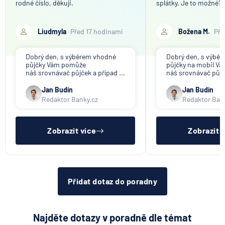
rodné číslo, děkuji.
splátky. Je to možné?
Liudmyla
Před 17 hodinami
Božena M.
Pře
Dobrý den, s výběrem vhodné
Dobrý den, s výbě
půjčky Vám pomůže
půjčky na mobil V
náš srovnávač půjček a případ ...
náš srovnávač půjče
Jan Budín
Jan Budín
Redaktor Banky.cz
Redaktor Ban
Zobrazit více
Zobrazit 
Přidat dotaz do poradny
Najděte dotazy v poradně dle témat