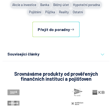
Akcie a investice
Banka
Běžný účet
Hypoteční poradna
Pojištění
Půjčka
Reality
Ostatní
Přejít do poradny
Související články
Co se děje po nahlášení
podvodu v Air Bank
Srovnáváme produkty od prověřených
finančních institucí a pojišťoven
7.8.2026
Běžný účet
ČNB ponechala úroky,
klíčový je ale výhled inflace