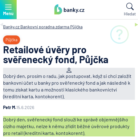
Menu
Hledat
Banky.cz
Bankovní poradna zdarma
Půjčka
Půjčka
Retailové úvěry pro
svěřenecký fond, Půjčka
Dobrý den, prosím o radu, jak postupovat, když si chci založit
bankovní účet u banky pro svěřenecký fond a jak následně k
tomu získat kartu a možnosti klasického bankovnictví
(kreditní karta, kontokorent).
Petr M.
15.6.2026
Dobrý den, svěřenecký fond slouží ke správě objemnějšího
cizího majetku, nelze k němu zřídit běžné úvěrové produkty
pro retail (kreditní karta, kontokorent).