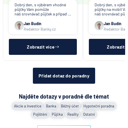
Dobrý den, s výběrem vhodné
Dobrý den, s výbě
půjčky Vám pomůže
půjčky na mobil V
náš srovnávač půjček a případ ...
náš srovnávač půjče
Jan Budín
Jan Budín
Redaktor Banky.cz
Redaktor Ban
Zobrazit více
Zobrazit 
Přidat dotaz do poradny
Najděte dotazy v poradně dle témat
Akcie a investice
Banka
Běžný účet
Hypoteční poradna
Pojištění
Půjčka
Reality
Ostatní