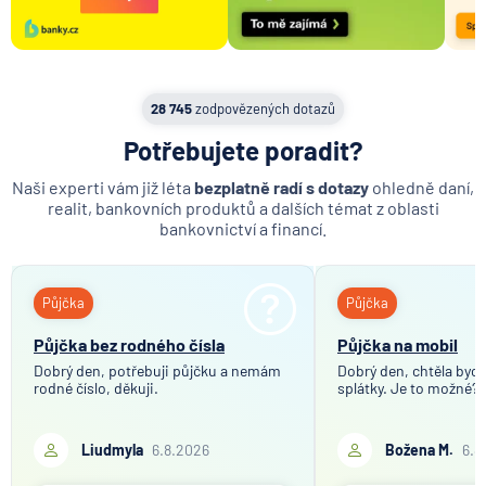
28 745
zodpovězených dotazů
Potřebujete poradit?
Naši experti vám již léta
bezplatně radí s dotazy
ohledně daní,
realit, bankovních produktů a dalších témat z oblasti
bankovnictví a financí.
Půjčka
Půjčka
Půjčka bez rodného čísla
Půjčka na mobil
Dobrý den, potřebuji půjčku a nemám
Dobrý den, chtěla bych 
rodné číslo, děkuji.
splátky. Je to možné?
Liudmyla
6.8.2026
Božena M.
6.8