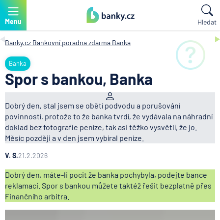
Menu
Hledat
Banky.cz
Bankovní poradna zdarma
Banka
Banka
Spor s bankou, Banka
Dobrý den, stal jsem se obětí podvodu a porušování
povinností, protože to že banka tvrdí, že vydávala na náhradní
doklad bez fotografie peníze, tak asi těžko vysvětlí, že jo.
Měsíc později a v den jsem vybíral peníze.
V. S.
21.2.2026
Dobrý den, máte-li pocit že banka pochybyla, podejte bance
reklamaci. Spor s bankou můžete taktéž řešit bezplatně přes
Finančního arbitra.