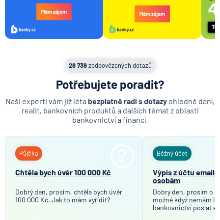
28 739
zodpovězených dotazů
Potřebujete poradit?
Naši experti vám již léta
bezplatně radí s dotazy
ohledně daní,
realit, bankovních produktů a dalších témat z oblasti
bankovnictví a financí.
Půjčka
Běžný účet
Chtěla bych úvěr 100 000 Kč
Výpis z účtu email
osobám
Dobrý den, prosím, chtěla bych úvěr
Dobrý den, prosím o in
100 000 Kč. Jak to mám vyřídit?
možné když nemám in
bankovnictví poslat em