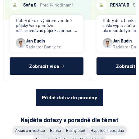
Soňa S.
Před 14 hodinami
RENATA D.
5.
Dobrý den, s výběrem vhodné
Dobrý den, banka V
půjčky Vám pomůže
zašle výpis z účtu n
náš srovnávač půjček a případ ...
ale nebude tyto inf
Jan Budín
Jan Budín
Redaktor Banky.cz
Redaktor Ban
Zobrazit více
Zobrazit 
Přidat dotaz do poradny
Najděte dotazy v poradně dle témat
Akcie a investice
Banka
Běžný účet
Hypoteční poradna