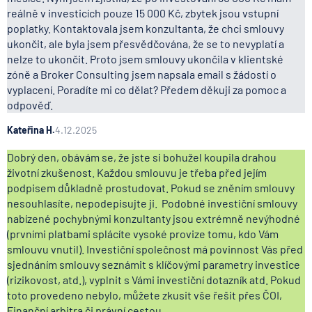
reálně v investicích pouze 15 000 Kč, zbytek jsou vstupní
poplatky. Kontaktovala jsem konzultanta, že chci smlouvy
ukončit, ale byla jsem přesvědčována, že se to nevyplatí a
nelze to ukončit. Proto jsem smlouvy ukončila v klientské
zóně a Broker Consulting jsem napsala email s žádostí o
vyplacení. Poradíte mi co dělat? Předem děkuji za pomoc a
odpověď.
Kateřina H.
4.12.2025
Dobrý den, obávám se, že jste si bohužel koupila drahou
životní zkušenost. Každou smlouvu je třeba před jejím
podpisem důkladně prostudovat. Pokud se zněním smlouvy
nesouhlasíte, nepodepisujte ji. Podobné investiční smlouvy
nabízené pochybnými konzultanty jsou extrémně nevýhodné
(prvními platbami splácíte vysoké provize tomu, kdo Vám
smlouvu vnutil). Investiční společnost má povinnost Vás před
sjednáním smlouvy seznámit s klíčovými parametry investice
(rizikovost, atd.), vyplnit s Vámi investiční dotazník atd. Pokud
toto provedeno nebylo, můžete zkusit vše řešit přes ČOI,
Finanční arbitra či právní cestou.