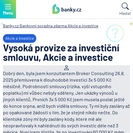
Menu
Hledat
Banky.cz
Bankovní poradna zdarma
Akcie a investice
Akcie a investice
Vysoká provize za investiční
smlouvu, Akcie a investice
Dobrý den, byla jsem konzultantem Broker Consulting 26.8.
2025 přemluvena k dlouhodobé investici 3x 5 000 Kč
měsíčně. Podrobnosti smlouvy (rizika, výši vstupního
poplatku) mi vůbec nebyly sděleny. Jen ukázky výnosů u
jiných klientů. Prvních 3x 5 000 Kč jsem musela poslat ještě
do konce srpna, aniž bych viděla smlouvy. Ty mi byly zaslány až
po opakované žádosti s tím, že je stejně nikdo nečte. Do
klientské zóny mi byly zaslány kódy, které mě ale
neopravňovaly k nahlédnutí do svých investic déle než 3
měsíce. Nyní jsem zjistila, že po investování 60 000 Kč mám