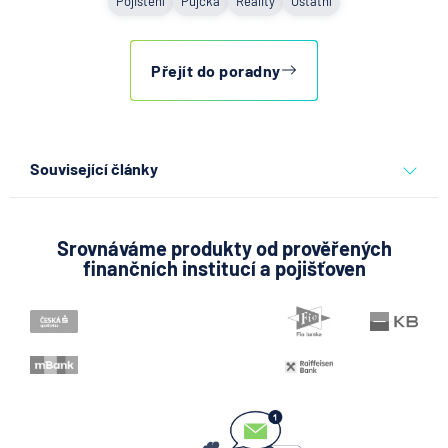
Pojištění
Půjčka
Reality
Ostatní
Přejít do poradny
Související články
Partners Banka spouští
nákup a prodej bitcoinu
přímo v Partners App
Srovnáváme produkty od prověřených
finančních institucí a pojišťoven
6.8.2026
Daně
Když rozhoduje stres: nové
triky bankovních podvodníků
6.8.2026
Banka