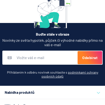
Partners Banka spouští
termínovaný vklad 4,33 %
p.a. na 6 měsíců
5.8.2026
Daně
Buďte stále v obraze
Jak dnes vykládat výsledky
Novinky ze světa hypoték, půjček či výhodné nabídky přímo na
zátěžových testů ČNB
váš e-mail
5.8.2026
Banka
Odebírat
Zobrazit všechny články
Přihlášením k odběru novinek souhlasíte s
podmínkami ochrany
osobních údajů
Nabídka produktů
Půjčky