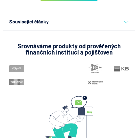
Související články
Jak propojit firemní karty s
účetnictvím a omezit
administrativu
Srovnáváme produkty od prověřených
finančních institucí a pojišťoven
4.8.2026
Běžný účet
Expert radí jak splnit
challenge u prop firem a
získat funding
4.8.2026
Komerční sdělení
Jak zdanit prodej bytu nebo
domu získaného darem