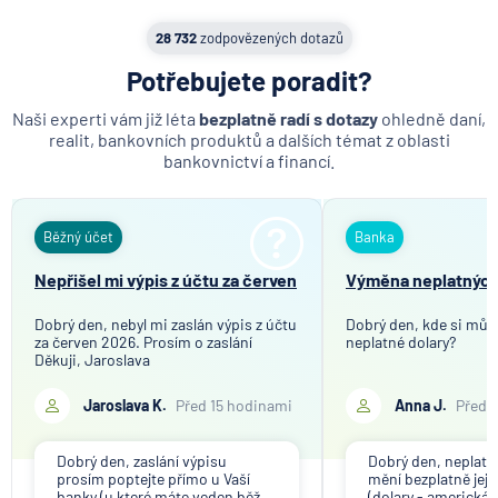
28 732
zodpovězených dotazů
Potřebujete poradit?
Naši experti vám již léta
bezplatně radí s dotazy
ohledně daní,
realit, bankovních produktů a dalších témat z oblasti
bankovnictví a financí.
Běžný účet
Banka
Nepřišel mi výpis z účtu za červen
Výměna neplatných
Dobrý den, nebyl mi zaslán výpis z účtu
Dobrý den, kde si můž
za červen 2026. Prosím o zaslání
neplatné dolary?
Děkuji, Jaroslava
Jaroslava K.
Před 15 hodinami
Anna J.
Před 
Dobrý den, zaslání výpisu
Dobrý den, neplat
prosím poptejte přímo u Vaší
mění bezplatně jeji
banky (u které máte veden běž ...
(dolary - americká c