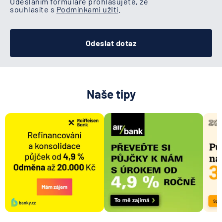
Odesláním formuláře prohlašujete, že
souhlasíte s
Podmínkami užití
.
Odeslat dotaz
Naše tipy