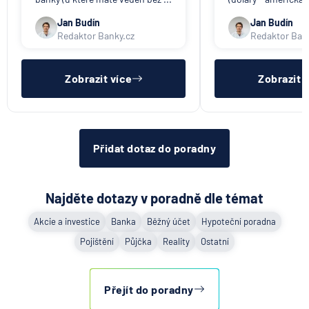
Jan Budín
Jan Budín
Redaktor Banky.cz
Redaktor Ban
Zobrazit více
Zobrazit 
Přidat dotaz do poradny
Najděte dotazy v poradně dle témat
Akcie a investice
Banka
Běžný účet
Hypoteční poradna
Pojištění
Půjčka
Reality
Ostatní
Přejít do poradny