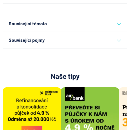
Související témata
banky
Související pojmy
Bankomat
George Česká spořitelna
Bankovní IDentita
Naše tipy
Systémově významná banka
Zpoždění splátky
Mobilní bankovnictví
Internetové bankovnictví - internetbanking
Pobočka zahraniční banky
Zastoupení zahraniční banky