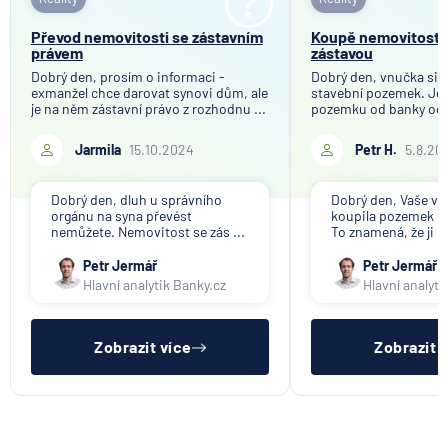
Převod nemovitosti se zástavním
Koupě nemovitosti 
právem
zástavou
Dobrý den, prosím o informaci -
Dobrý den, vnučka si 
exmanžel chce darovat synovi dům, ale
stavební pozemek. Je 
je na něm zástavní právo z rozhodnu ...
pozemku od banky odkou
Jarmila
15.10.2024
Petr H.
5.8.20
Dobrý den, dluh u správního
Dobrý den, Vaše vn
orgánu na syna převést
koupila pozemek n
nemůžete. Nemovitost se zás ...
To znamená, že ji b
Petr Jermář
Petr Jermář
Hlavní analytik Banky.cz
Hlavní analyti
Zobrazit více
Zobrazit 