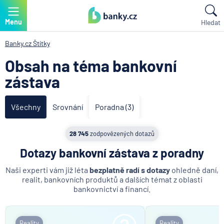
Menu
Hledat
Banky.cz
Štítky
Obsah na téma bankovní
zástava
Všechny
Srovnání
Poradna (3)
28 745
zodpovězených dotazů
Dotazy bankovní zástava z poradny
Naši experti vám již léta
bezplatně radí s dotazy
ohledně daní,
realit, bankovních produktů a dalších témat z oblasti
bankovnictví a financí.
Reality
Reality