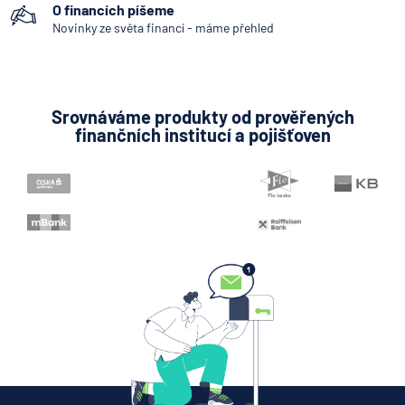
O financích píšeme
Novinky ze světa financí - máme přehled
Partners Banka spouští
nákup a prodej bitcoinu
přímo v Partners App
Srovnáváme produkty od prověřených
finančních institucí a pojišťoven
6.8.2026
Daně
Když rozhoduje stres: nové
triky bankovních
podvodníků
6.8.2026
Banka
Zobrazit všechny články