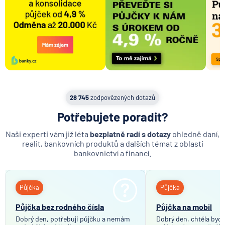
28 745
zodpovězených dotazů
Potřebujete poradit?
Naši experti vám již léta
bezplatně radí s dotazy
ohledně daní,
realit, bankovních produktů a dalších témat z oblasti
bankovnictví a financí.
Půjčka
Půjčka
Půjčka bez rodného čísla
Půjčka na mobil
Dobrý den, potřebuji půjčku a nemám
Dobrý den, chtěla bych 