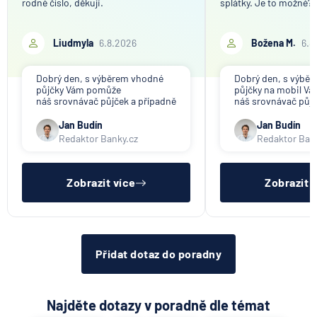
rodné číslo, děkuji.
splátky. Je to možné?
Liudmyla
6.8.2026
Božena M.
6.8
Dobrý den, s výběrem vhodné
Dobrý den, s výbě
půjčky Vám pomůže
půjčky na mobil V
náš srovnávač půjček a případně
náš srovnávač půjč
též srovnávač nebankovních
též srovnávač neb
půjček. Pro získání půjčky je
půjček. Pro získání
Jan Budín
Jan Budín
třeba mít dostatečný příjem,
nákupu na splátky) 
Redaktor Banky.cz
Redaktor Ban
nebýt ve zkušební ani výpovědní
dostatečný příjem,
lhůtě, mít čistý registr dlužník a
zkušební ani výpov
ideálně mít pracovn
mít čistý reg
Zobrazit více
Zobrazit 
Přidat dotaz do poradny
Najděte dotazy v poradně dle témat