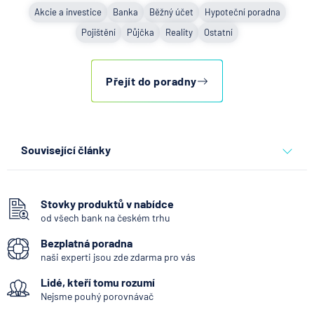
Akcie a investice
Banka
Běžný účet
Hypoteční poradna
Pojištění
Půjčka
Reality
Ostatní
Přejít do poradny
Související články
Co se děje po nahlášení
podvodu v Air Bank
Stovky produktů v nabídce
od všech bank na českém trhu
7.8.2026
Běžný účet
Bezplatná poradna
naši experti jsou zde zdarma pro vás
ČNB ponechala úroky,
Lidé, kteří tomu rozumí
klíčový je ale výhled inflace
Nejsme pouhý porovnávač
7.8.2026
Hypotéka