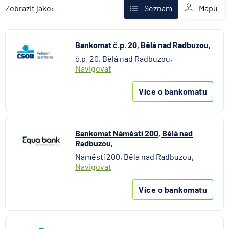
Fio banka
Mapu
Zobrazit jako:
Seznam
Komerční banka
mBank
Bankomat č.p. 20, Bělá nad Radbuzou,
MONETA Money Bank
č.p. 20, Bělá nad Radbuzou,
Oberbank AG
Navigovat
Raiffeisenbank
Stavební spořitelna České spořitelny
Více o bankomatu
UniCredit Bank
Bankomat Náměstí 200, Bělá nad
Radbuzou,
Náměstí 200, Bělá nad Radbuzou,
Navigovat
Více o bankomatu