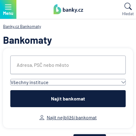
Menu
Hledat
Banky.cz
Bankomaty
Bankomaty
Všechny instituce
Všechny instituce
Air Bank
Najít bankomat
Česká spořitelna
Československá obchodní banka
Najít nejbližší bankomat
Citibank
ČSOB Poštovní spořitelna