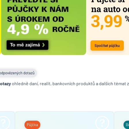
odpovězených dotazů
dotazy
ohledně daní, realit, bankovních produktů a dalších témat z
Půjčka
B