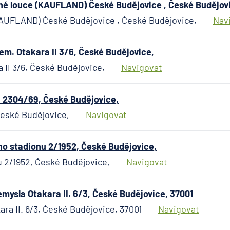
České
é louce (KAUFLAND) České Budějovice , České Budějov
spořitel
KAUFLAND) České Budějovice , České Budějovice,
Nav
UniCred
Bank
m. Otakara II 3/6, České Budějovice,
 II 3/6, České Budějovice,
Navigovat
 2304/69, České Budějovice,
České Budějovice,
Navigovat
o stadionu 2/1952, České Budějovice,
 2/1952, České Budějovice,
Navigovat
ysla Otakara II. 6/3, České Budějovice, 37001
ra II. 6/3, České Budějovice, 37001
Navigovat