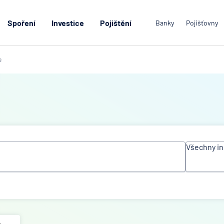
Spoření
Investice
Pojištění
Banky
Pojišťovny
e
Všechny in
Všechn
instituc
Air Ban
Česká
spořite