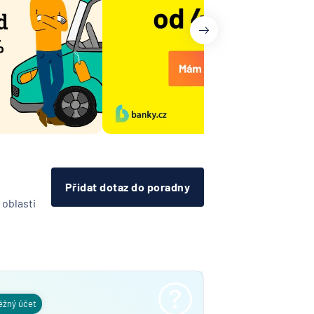
Přidat dotaz do poradny
 oblasti
ěžný účet