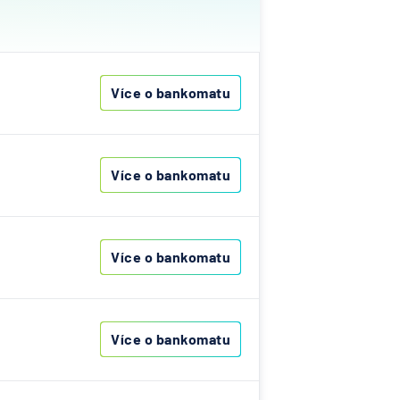
ovenská
í
k
Více o bankomatu
í
lna
ka
Více o bankomatu
ní
Více o bankomatu
A
Bank
nk AG
senbank
Více o bankomatu
í
lna