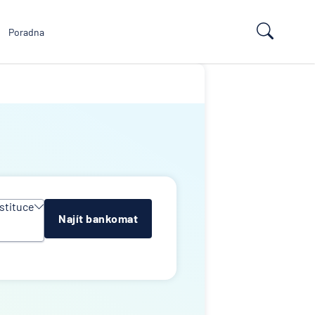
Poradna
stituce
Najít bankomat
y
e
k
lna