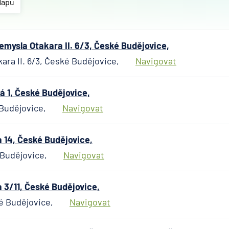
Českosl
Mapu
obchodn
banka
Citiban
mysla Otakara II. 6/3, České Budějovice,
ČSOB
ara II. 6/3, České Budějovice,
Navigovat
Poštovn
spořite
 1, České Budějovice,
Fio ban
Budějovice,
Navigovat
Komerč
banka
mBank
14, České Budějovice,
MONET
 Budějovice,
Navigovat
Money 
Oberba
3/11, České Budějovice,
Raiffei
é Budějovice,
Navigovat
Stavebn
spořite