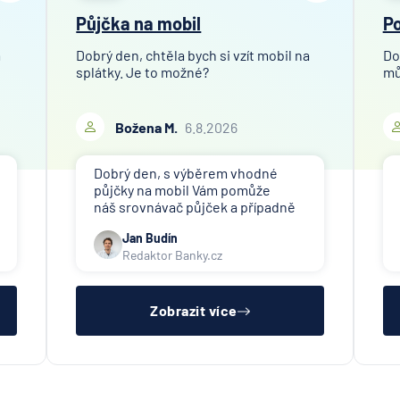
Půjčka na mobil
Po
m
Dobrý den, chtěla bych si vzít mobil na
Do
splátky. Je to možné?
mů
Božena M.
6.8.2026
Dobrý den, s výběrem vhodné
půjčky na mobil Vám pomůže
náš srovnávač půjček a případně
též srovnávač nebankovních
Jan Budín
půjček. Pro získání půjčky (nebo
Redaktor Banky.cz
nákupu na splátky) je třeba mít
dostatečný příjem, nebýt ve
zkušební ani výpovědní lhůtě, mít
čistý reg
Zobrazit více