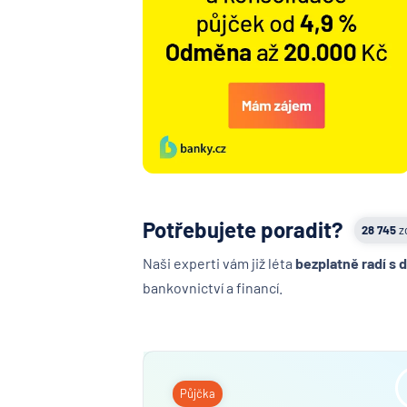
Potřebujete poradit?
28 745
z
Naši experti vám již léta
bezplatně radí s 
bankovnictví a financí.
Půjčka