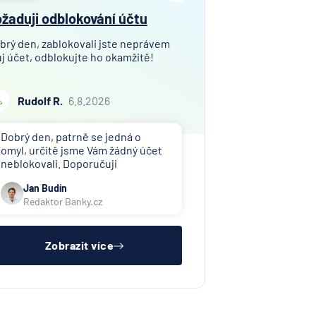
žaduji odblokování účtu
brý den, zablokovali jste neprávem
j účet, odblokujte ho okamžitě!
Rudolf R.
6.8.2026
Dobrý den, patrně se jedná o
omyl, určitě jsme Vám žádný účet
neblokovali. Doporučuji
kontaktovat toho, kdo Vám účet
Jan Budín
zablokoval (exekutor, banka atd.).
Redaktor Banky.cz
Zobrazit více