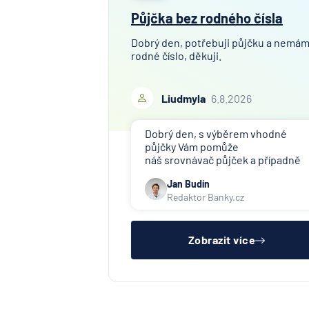
Půjčka bez rodného čísla
Dobrý den, potřebuji půjčku a nemá
rodné číslo, děkuji.
Liudmyla
6.8.2026
Dobrý den, s výběrem vhodné
půjčky Vám pomůže
náš srovnávač půjček a případně
též srovnávač nebankovních
Jan Budín
půjček. Pro získání půjčky je třeba
Redaktor Banky.cz
mít dostatečný příjem, nebýt ve
zkušební ani výpovědní lhůtě, mít
čistý registr dlužník a ideálně mít
pracovn
Zobrazit více