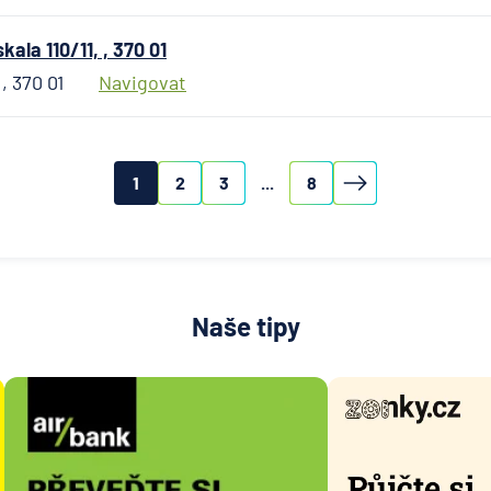
ala 110/11, , 370 01
 , 370 01
Navigovat
1
2
3
...
8
Naše tipy