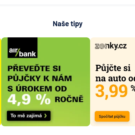
České
spořitel
UniCred
Naše tipy
Bank