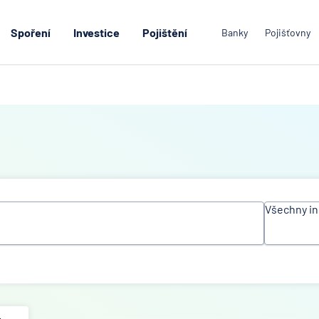
Spoření
Investice
Pojištění
Banky
Pojišťovny
Všechny in
Všechn
instituc
Air Ban
Česká
spořite