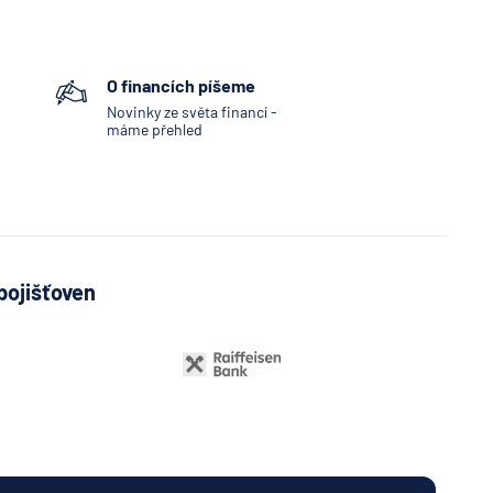
O financích píšeme
Novinky ze světa financí -
máme přehled
pojišťoven