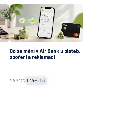
o
Co se mění v Air Bank u plateb,
spoření a reklamací
3.8.2026
Běžný účet