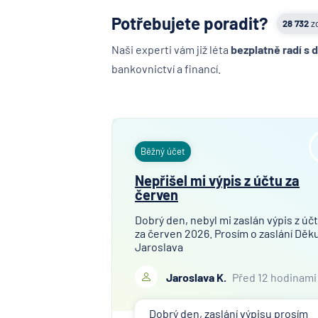
Potřebujete poradit?
28 732
z
Naši experti vám již léta
bezplatně radí s 
bankovnictví a financí.
Běžný účet
Nepřišel mi výpis z účtu za
červen
Dobrý den, nebyl mi zaslán výpis z úč
za červen 2026. Prosím o zaslání Děku
Jaroslava
Jaroslava K.
Před 12 hodinami
Dobrý den, zaslání výpisu prosím