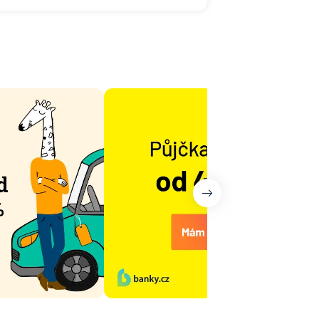
ny
it