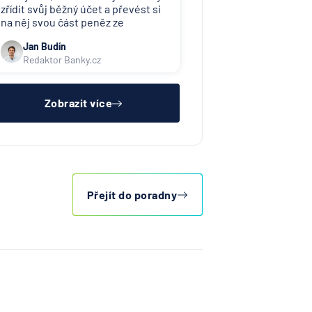
zřídit svůj běžný účet a převést si
na něj svou část peněz ze
společného účtu u mBank. Na
Jan Budín
novém účtu si následně nastavíte
Redaktor Banky.cz
všechny trvalé platby a souhlasy s
inkasy. S výběrem běžného účtu
Vám pomůže náš srovnávač bě
Zobrazit více
Přejít do poradny