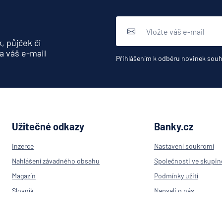
, půjček či
a váš e-mail
Přihlášením k odběru novinek souh
Užitečné odkazy
Banky.cz
Inzerce
Nastavení soukromí
Nahlášení závadného obsahu
Společnosti ve skupin
Magazín
Podmínky užití
Slovník
Napsali o nás
Výpočet IBAN
Kontakt
Přehled bank v ČR