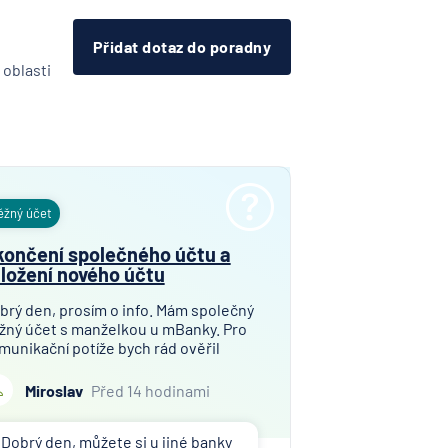
Přidat dotaz do poradny
 oblasti
ěžný účet
ončení společného účtu a
ložení nového účtu
brý den, prosím o info. Mám společný
žný účet s manželkou u mBanky. Pro
munikační potíže bych rád ověřil
žnost přejít do jiné banky. Chtěl bych
 zřídit tento účet u Monety. Neznám
Miroslav
Před 14 hodinami
drobnosti při přejití ve smyslu
evzetí současných průbě
Dobrý den, můžete si u jiné banky