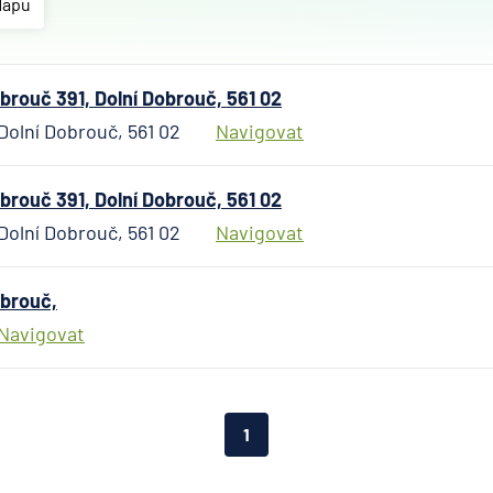
Českosl
Mapu
obchodn
banka
Citiban
rouč 391, Dolní Dobrouč, 561 02
ČSOB
Dolní Dobrouč, 561 02
Navigovat
Poštovn
spořite
rouč 391, Dolní Dobrouč, 561 02
Fio ban
Dolní Dobrouč, 561 02
Navigovat
Komerč
banka
mBank
brouč,
MONET
Navigovat
Money 
Oberba
Raiffei
1
Stavebn
spořite