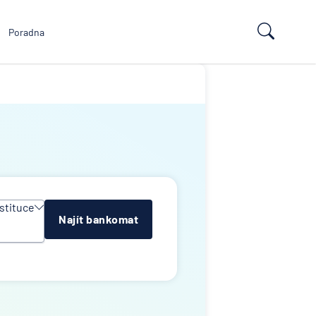
Poradna
stituce
Najít bankomat
y
e
k
lna