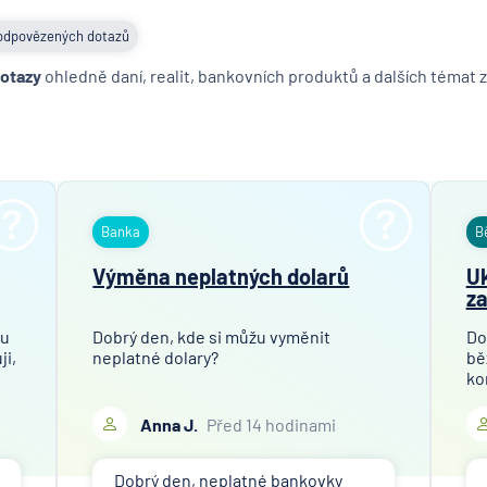
odpovězených dotazů
dotazy
ohledně daní, realit, bankovních produktů a dalších témat z
Banka
B
Výměna neplatných dolarů
Uk
za
tu
Dobrý den, kde si můžu vyměnit
Do
ji,
neplatné dolary?
bě
ko
mo
si
Anna J.
Před 14 hodinami
po
př
Dobrý den, neplatné bankovky