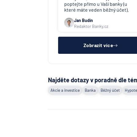
poptejte přímo u Vaší banky (u
které máte veden běžný účet).
Jan Budín
Redaktor Banky.cz
Zobrazit více
Najděte dotazy v poradně dle té
Akcie a investice
Banka
Běžný účet
Hypote