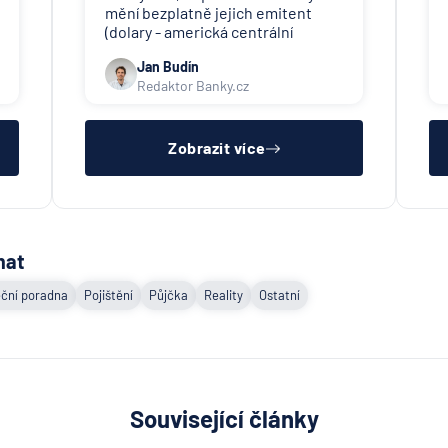
mění bezplatně jejich emitent
(dolary - americká centrální
banka). V ČR nikdo tuto službu
Jan Budín
nenabízí (ani na komerční bázi).
Redaktor Banky.cz
Zobrazit více
mat
ční poradna
Pojištění
Půjčka
Reality
Ostatní
Související články