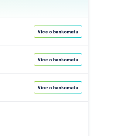
ovenská
í
k
Více o bankomatu
í
lna
ka
Více o bankomatu
ní
Více o bankomatu
A
Bank
nk AG
senbank
í
lna