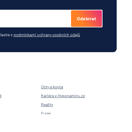
Odebírat
lasíte s
podmínkami ochrany osobních údajů
Účty a konta
ě
Kariéra v Hyponamiru.cz
Reality
O nás