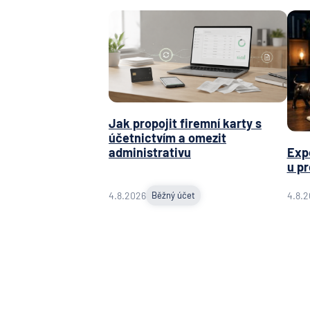
Jak propojit firemní karty s
účetnictvím a omezit
administrativu
Expe
u pr
4.8.2026
Běžný účet
4.8.