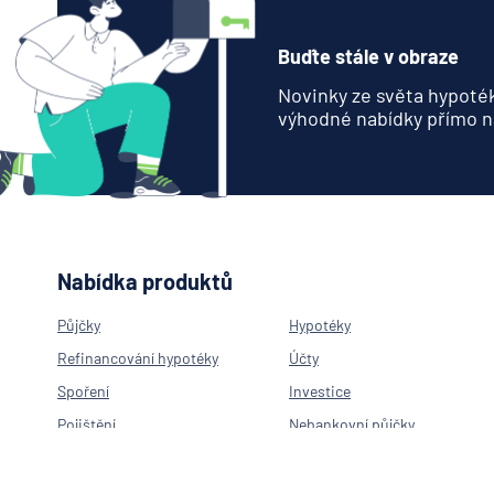
Buďte stále v obraze
Novinky ze světa hypoték
výhodné nabídky přímo n
Nabídka produktů
Půjčky
Hypotéky
Refinancování hypotéky
Účty
Spoření
Investice
Pojištění
Nebankovní půjčky
Neúčelová půjčka
Hypotéka na byt
Hypotéka na rekonstrukci
Americká hypotéka