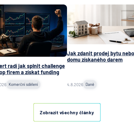
Jak zdanit prodej bytu neb
domu získaného darem
rt radí jak splnit challenge
op firem a získat funding
2026
Komerční sdělení
4.8.2026
Daně
Zobrazit všechny články