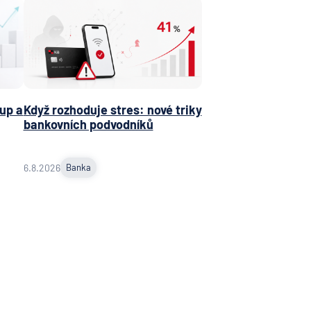
up a
Když rozhoduje stres: nové triky
bankovních podvodníků
6.8.2026
Banka