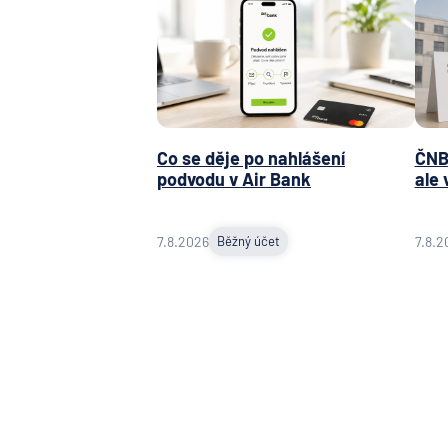
Co se děje po nahlášení
ČNB 
podvodu v Air Bank
ale 
7.8.2026
Běžný účet
7.8.2