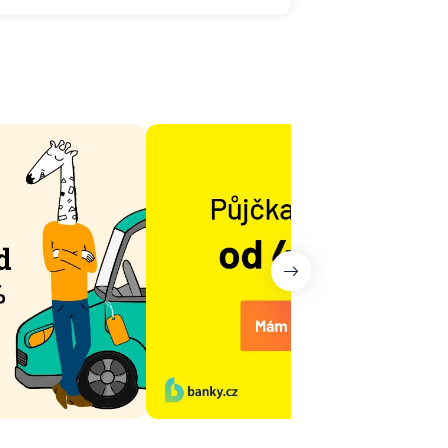
ny
it