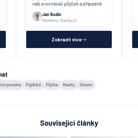
náš srovnávač půjček a případně
též srovnávač nebankovních
Jan Budín
půjček. Pro získání půjčky (nebo
Redaktor Banky.cz
nákupu na splátky) je třeba mít
dostatečný příjem, nebýt ve
zkušební ani výpovědní lhůtě, mít
čistý reg
Zobrazit více
mat
ční poradna
Pojištění
Půjčka
Reality
Ostatní
Související články