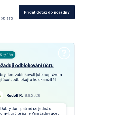
Přidat dotaz do poradny
 oblasti
ěžný účet
žaduji odblokování účtu
brý den, zablokovali jste neprávem
j účet, odblokujte ho okamžitě!
Rudolf R.
6.8.2026
Dobrý den, patrně se jedná o
omyl, určitě jsme Vám žádný účet