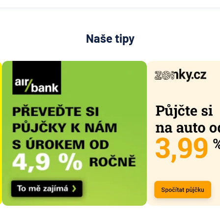
České
spořitel
UniCred
Naše tipy
Bank