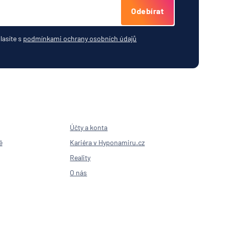
Odebírat
lasíte s
podmínkami ochrany osobních údajů
Účty a konta
ě
Kariéra v Hyponamiru.cz
Reality
O nás