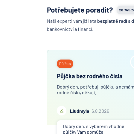
Potřebujete poradit?
28 745
z
Naši experti vám již léta
bezplatně radí s 
bankovnictví a financí.
Půjčka
Půjčka bez rodného čísla
Dobrý den, potřebuji půjčku a nemá
rodné číslo, děkuji.
Liudmyla
6.8.2026
Dobrý den, s výběrem vhodné
půjčky Vám pomůže