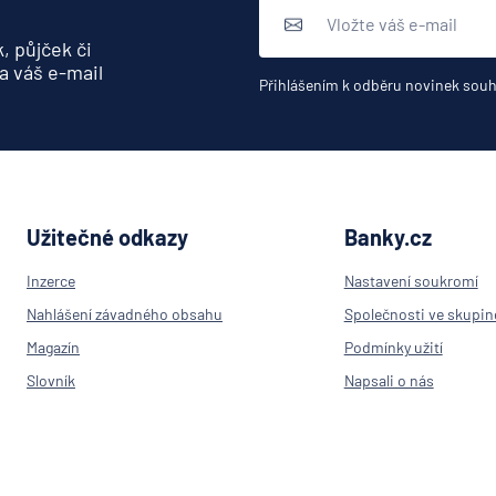
, půjček či
a váš e-mail
Přihlášením k odběru novinek souh
Užitečné odkazy
Banky.cz
Inzerce
Nastavení soukromí
Nahlášení závadného obsahu
Společnosti ve skupin
Magazín
Podmínky užití
Slovník
Napsali o nás
Výpočet IBAN
Kontakt
Přehled bank v ČR
Poradna