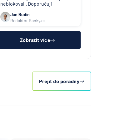
neblokovali. Doporučuji
kontaktovat toho, kdo Vám účet
Jan Budín
zablokoval (exekutor, banka atd.).
Redaktor Banky.cz
Zobrazit více
Přejít do poradny