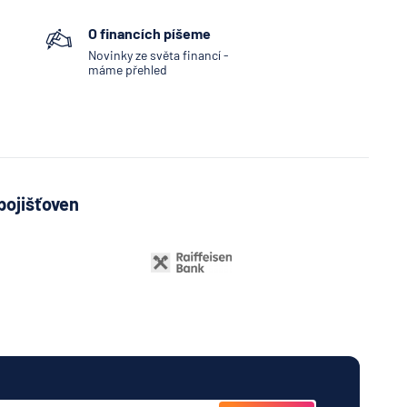
O financích píšeme
Novinky ze světa financí -
máme přehled
pojišťoven