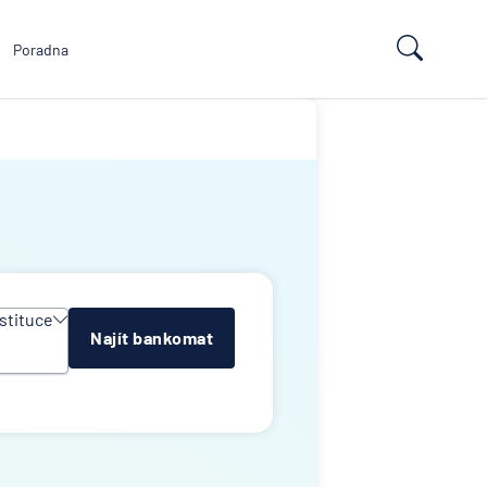
Poradna
stituce
Najít bankomat
y
e
k
lna