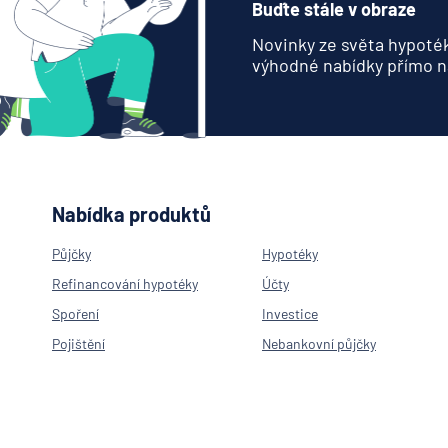
Buďte stále v obraze
Novinky ze světa hypoték
výhodné nabídky přímo n
Nabídka produktů
Půjčky
Hypotéky
Refinancování hypotéky
Účty
Spoření
Investice
Pojištění
Nebankovní půjčky
Neúčelová půjčka
Hypotéka na byt
Hypotéka na rekonstrukci
Americká hypotéka
Refinancování hypotéky
Spořící účty