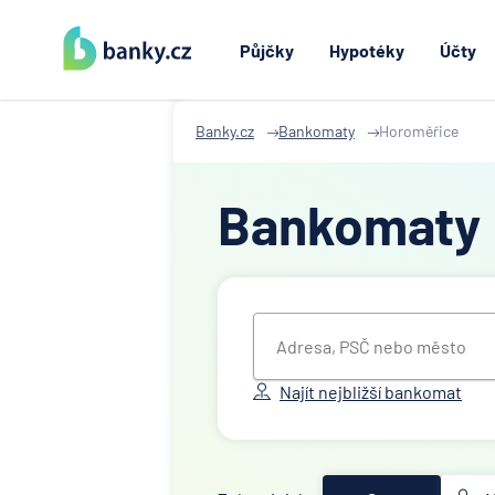
Půjčky
Hypotéky
Účty
Banky.cz
Bankomaty
Horoměřice
Bankomaty
Najít nejbližší bankomat