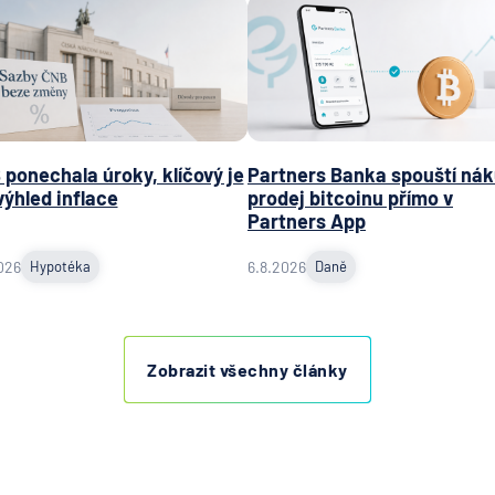
ponechala úroky, klíčový je
Partners Banka spouští nák
výhled inflace
prodej bitcoinu přímo v
Partners App
026
Hypotéka
6.8.2026
Daně
Zobrazit všechny články