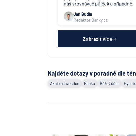
náš srovnávač půjček a případně
též srovnávač nebankovních
Jan Budín
půjček. Pro získání půjčky je třeba
Redaktor Banky.cz
mít dostatečný příjem, nebýt ve
zkušební ani výpovědní lhůtě, mít
čistý registr dlužník a ideálně mít
pracovn
Zobrazit více
Najděte dotazy v poradně dle té
Akcie a investice
Banka
Běžný účet
Hypote