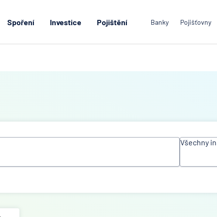
Spoření
Investice
Pojištění
Banky
Pojišťovny
Všechny in
Všechn
instituc
Air Ban
Česká
spořite