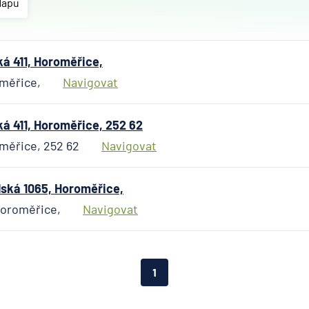
Českosl
Mapu
obchodn
banka
Citiban
á 411, Horoměřice,
ČSOB
oměřice,
Navigovat
Poštovn
spořite
á 411, Horoměřice, 252 62
Fio ban
oměřice, 252 62
Navigovat
Komerč
banka
mBank
ská 1065, Horoměřice,
MONET
Horoměřice,
Navigovat
Money 
Oberba
Raiffei
1
Stavebn
spořite