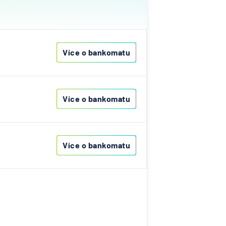
ovenská
í
k
Více o bankomatu
í
lna
ka
Více o bankomatu
ní
Více o bankomatu
A
Bank
nk AG
senbank
í
lna