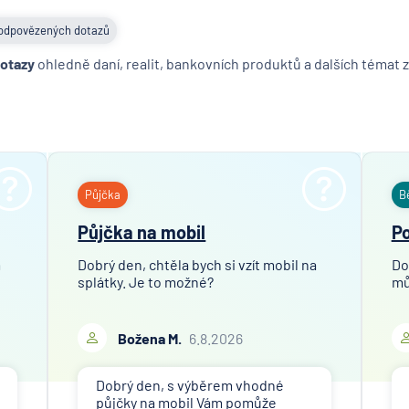
odpovězených dotazů
dotazy
ohledně daní, realit, bankovních produktů a dalších témat z
Půjčka
B
Půjčka na mobil
Po
m
Dobrý den, chtěla bych si vzít mobil na
Do
splátky. Je to možné?
mů
Božena M.
6.8.2026
Dobrý den, s výběrem vhodné
půjčky na mobil Vám pomůže