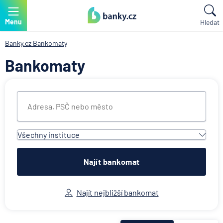
Menu
Hledat
Banky.cz
Bankomaty
Bankomaty
Všechny instituce
Všechny instituce
Air Bank
Najít bankomat
Česká spořitelna
Československá obchodní banka
Najít nejbližší bankomat
Citibank
ČSOB Poštovní spořitelna