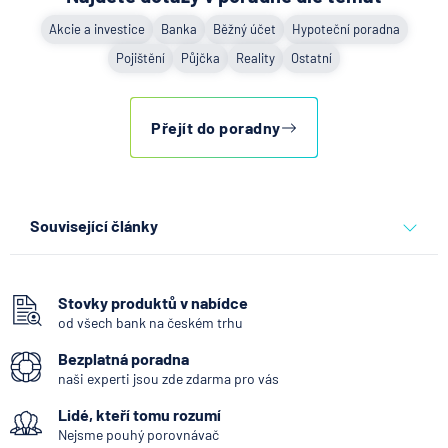
Akcie a investice
Banka
Běžný účet
Hypoteční poradna
Pojištění
Půjčka
Reality
Ostatní
Přejít do poradny
Související články
Co se děje po nahlášení
podvodu v Air Bank
Stovky produktů v nabídce
od všech bank na českém trhu
7.8.2026
Běžný účet
Bezplatná poradna
naši experti jsou zde zdarma pro vás
ČNB ponechala úroky,
Lidé, kteří tomu rozumí
klíčový je ale výhled inflace
Nejsme pouhý porovnávač