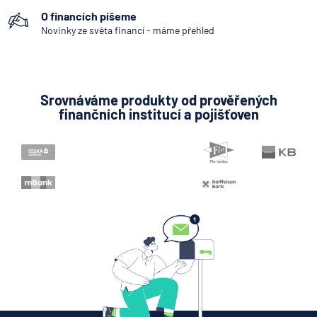
7.8.2026
Hypotéka
O financích píšeme
Novinky ze světa financí - máme přehled
Partners Banka spouští
nákup a prodej bitcoinu
přímo v Partners App
Srovnáváme produkty od prověřených
finančních institucí a pojišťoven
6.8.2026
Daně
Když rozhoduje stres: nové
triky bankovních
podvodníků
6.8.2026
Banka
Zobrazit všechny články