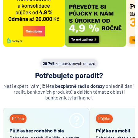
28 745
zodpovězených dotazů
Potřebujete poradit?
Naši experti vám již léta
bezplatně radí s dotazy
ohledně daní,
realit, bankovních produktů a dalších témat z oblasti
bankovnictví a financí.
Půjčka
Půjčka
Půjčka bez rodného čísla
Půjčka na mobil
Dobrý den, potřebuji půjčku a nemám
Dobrý den, chtěla bych 