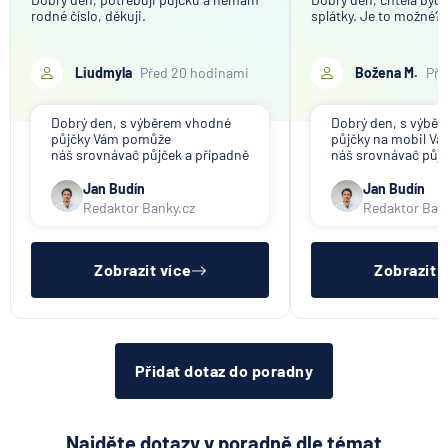
rodné číslo, děkuji.
splátky. Je to možné?
Liudmyla
Před 20 hodinami
Božena M.
Pře
Dobrý den, s výběrem vhodné
Dobrý den, s výbě
půjčky Vám pomůže
půjčky na mobil V
náš srovnávač půjček a případně
náš srovnávač půjč
též srovnávač nebankovních
též srovnávač neb
půjček. Pro získání půjčky je
půjček. Pro získání
Jan Budín
Jan Budín
třeba mít dostatečný příjem,
nákupu na splátky) 
Redaktor Banky.cz
Redaktor Ban
nebýt ve zkušební ani výpovědní
dostatečný příjem,
lhůtě, mít čistý registr dlužník a
zkušební ani výpov
ideálně mít pracovn
mít čistý reg
Zobrazit více
Zobrazit 
Přidat dotaz do poradny
Najděte dotazy v poradně dle témat