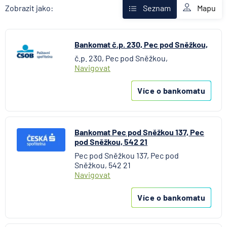
Fio banka
Mapu
Zobrazit jako:
Seznam
Komerční banka
mBank
Bankomat č.p. 230, Pec pod Sněžkou,
MONETA Money Bank
č.p. 230, Pec pod Sněžkou,
Oberbank AG
Navigovat
Raiffeisenbank
Stavební spořitelna České spořitelny
Více o bankomatu
UniCredit Bank
Bankomat Pec pod Sněžkou 137, Pec
pod Sněžkou, 542 21
Pec pod Sněžkou 137, Pec pod
Sněžkou, 542 21
Navigovat
Více o bankomatu