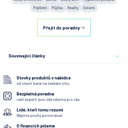
Pojištění
Půjčka
Reality
Ostatní
Přejít do poradny
Související články
Co se děje po nahlášení
podvodu v Air Bank
Stovky produktů v nabídce
od všech bank na českém trhu
7.8.2026
Běžný účet
Bezplatná poradna
naši experti jsou zde zdarma pro vás
ČNB ponechala úroky,
Lidé, kteří tomu rozumí
klíčový je ale výhled inflace
Nejsme pouhý porovnávač
7.8.2026
Hypotéka
O financích píšeme