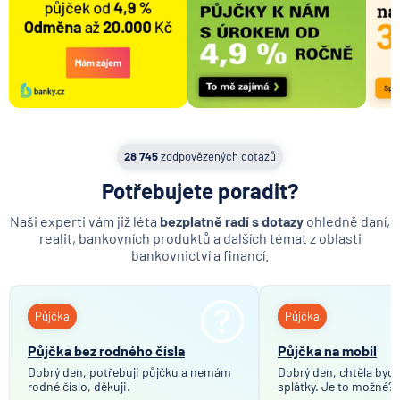
28 745
zodpovězených dotazů
Potřebujete poradit?
Naši experti vám již léta
bezplatně radí s dotazy
ohledně daní,
realit, bankovních produktů a dalších témat z oblasti
bankovnictví a financí.
Půjčka
Půjčka
Půjčka bez rodného čísla
Půjčka na mobil
Dobrý den, potřebuji půjčku a nemám
Dobrý den, chtěla bych 
rodné číslo, děkuji.
splátky. Je to možné?