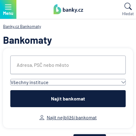
Menu
Hledat
Banky.cz
Bankomaty
Bankomaty
Všechny instituce
Všechny instituce
Air Bank
Najít bankomat
Česká spořitelna
Československá obchodní banka
Najít nejbližší bankomat
Citibank
ČSOB Poštovní spořitelna