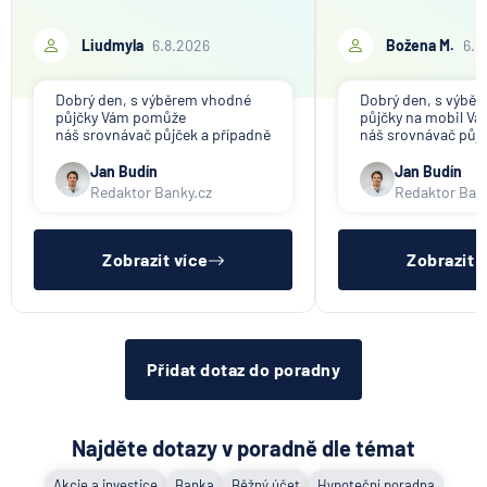
Liudmyla
6.8.2026
Božena M.
6.8
Dobrý den, s výběrem vhodné
Dobrý den, s výbě
půjčky Vám pomůže
půjčky na mobil V
náš srovnávač půjček a případně
náš srovnávač půjč
též srovnávač nebankovních
též srovnávač neb
půjček. Pro získání půjčky je
půjček. Pro získání
Jan Budín
Jan Budín
třeba mít dostatečný příjem,
nákupu na splátky) 
Redaktor Banky.cz
Redaktor Ban
nebýt ve zkušební ani výpovědní
dostatečný příjem,
lhůtě, mít čistý registr dlužník a
zkušební ani výpov
ideálně mít pracovn
mít čistý reg
Zobrazit více
Zobrazit 
Přidat dotaz do poradny
Najděte dotazy v poradně dle témat
Akcie a investice
Banka
Běžný účet
Hypoteční poradna