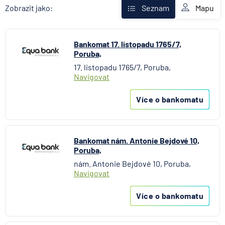
Fio banka
Mapu
Zobrazit jako:
Seznam
Komerční banka
mBank
Bankomat 17. listopadu 1765/7,
MONETA Money Bank
Poruba,
Oberbank AG
17. listopadu 1765/7, Poruba,
Raiffeisenbank
Navigovat
Stavební spořitelna České spořitelny
UniCredit Bank
Více o bankomatu
Bankomat nám. Antonie Bejdové 10,
Poruba,
nám. Antonie Bejdové 10, Poruba,
Navigovat
Více o bankomatu