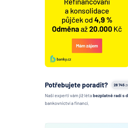
Potřebujete poradit?
28 745
z
Naši experti vám již léta
bezplatně radí s 
bankovnictví a financí.