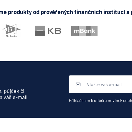
e produkty od prověřených finančních institucí a 
, půjček či
a váš e-mail
Přihlášením k odběru novinek souh