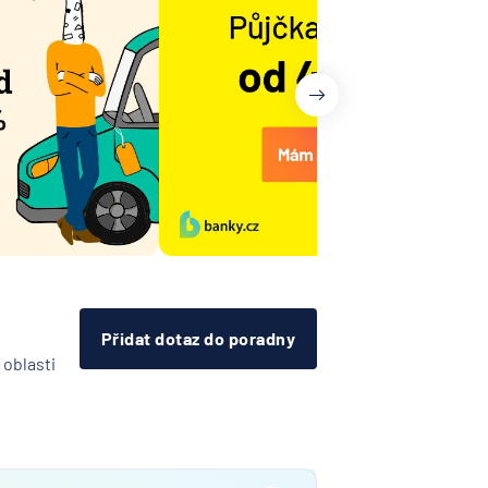
ny
it
Přidat dotaz do poradny
 oblasti