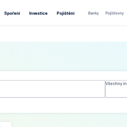
Spoření
Investice
Pojištění
Banky
Pojišťovny
Všechny in
Všechn
instituc
Air Ban
Česká
spořite