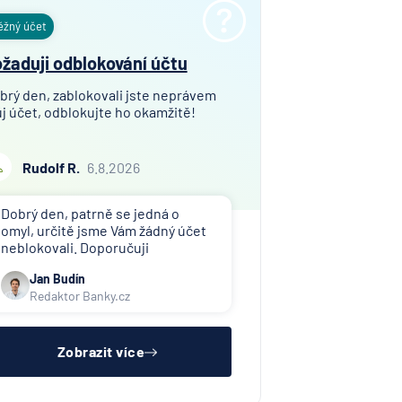
ěžný účet
žaduji odblokování účtu
brý den, zablokovali jste neprávem
j účet, odblokujte ho okamžitě!
Rudolf R.
6.8.2026
Dobrý den, patrně se jedná o
omyl, určitě jsme Vám žádný účet
neblokovali. Doporučuji
kontaktovat toho, kdo Vám účet
Jan Budín
zablokoval (exekutor, banka atd.).
Redaktor Banky.cz
Zobrazit více