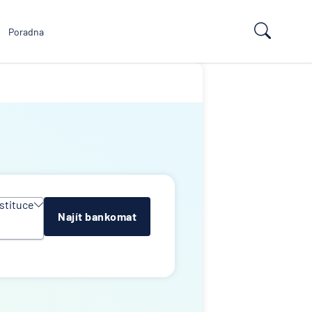
Poradna
stituce
Najít bankomat
y
e
k
lna