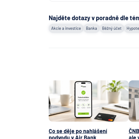
Najděte dotazy v poradně dle té
Akcie a investice
Banka
Běžný účet
Hypote
Co se děje po nahlášení
ČNB 
podvodu v Air Bank
ale 