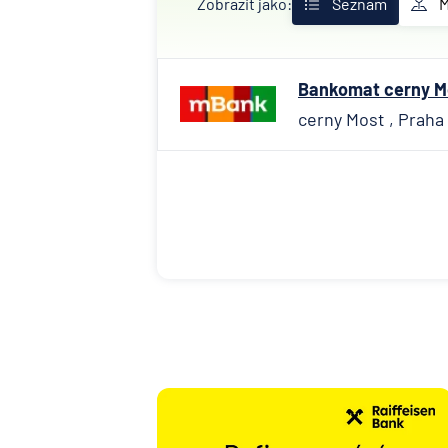
Zobrazit jako:
Seznam
Bankomat cerny Mos
cerny Most , Praha 