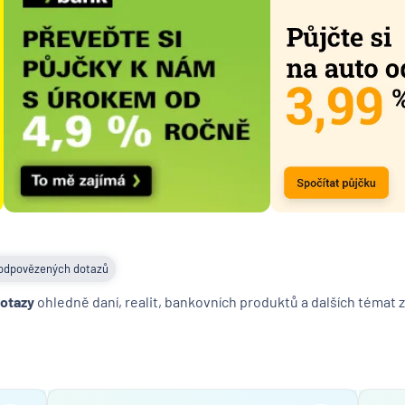
České
spořitel
UniCred
Bank
odpovězených dotazů
dotazy
ohledně daní, realit, bankovních produktů a dalších témat z