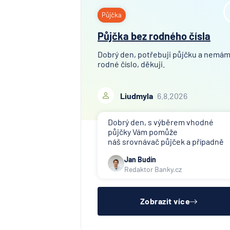
Půjčka
Půjčka bez rodného čísla
Dobrý den, potřebuji půjčku a nemá
rodné číslo, děkuji.
Liudmyla
6.8.2026
Dobrý den, s výběrem vhodné
půjčky Vám pomůže
náš srovnávač půjček a případně
též srovnávač nebankovních
Jan Budín
půjček. Pro získání půjčky je třeba
Redaktor Banky.cz
mít dostatečný příjem, nebýt ve
zkušební ani výpovědní lhůtě, mít
čistý registr dlužník a ideálně mít
pracovn
Zobrazit více