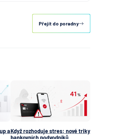
Přejít do poradny
up a
Když rozhoduje stres: nové triky
bankovních podvodníků