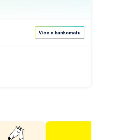
ovenská
í
k
Více o bankomatu
í
lna
ka
ní
A
Bank
nk AG
senbank
í
lna