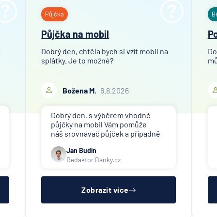
Půjčka
B
Půjčka na mobil
Po
m
Dobrý den, chtěla bych si vzít mobil na
Do
splátky. Je to možné?
mů
Božena M.
6.8.2026
Dobrý den, s výběrem vhodné
půjčky na mobil Vám pomůže
náš srovnávač půjček a případně
též srovnávač nebankovních
Jan Budín
půjček. Pro získání půjčky (nebo
Redaktor Banky.cz
nákupu na splátky) je třeba mít
dostatečný příjem, nebýt ve
zkušební ani výpovědní lhůtě, mít
čistý reg
Zobrazit více