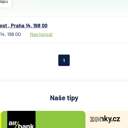
Českosl
Mapu
obchodn
banka
Citiban
t , Praha 14, 198 00
ČSOB
14, 198 00
Navigovat
Poštovn
spořite
Fio ban
1
Komerč
banka
mBank
MONET
Money 
Naše tipy
Oberba
Raiffei
Stavebn
spořite