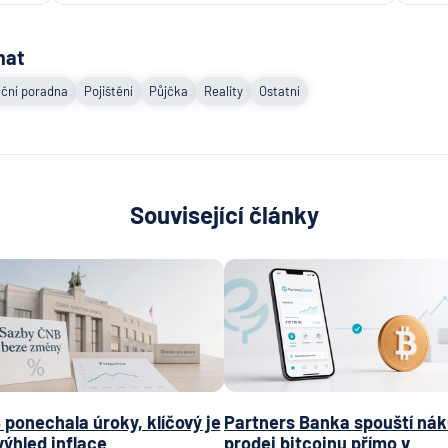
mat
ční poradna
Pojištění
Půjčka
Reality
Ostatní
Související články
ponechala úroky, klíčový je
Partners Banka spouští nák
výhled inflace
prodej bitcoinu přímo v