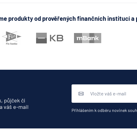
e produkty od prověřených finančních institucí a 
, půjček či
a váš e-mail
Přihlášením k odběru novinek souh