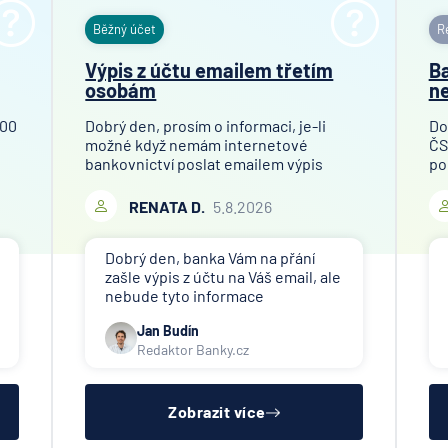
Běžný účet
Re
Výpis z účtu emailem třetím
Ba
osobám
ne
100
Dobrý den, prosím o informaci, je-li
Do
možné když nemám internetové
ČS
bankovnictví poslat emailem výpis
po
mého bankovního účtu finanční
př
společnosti, které toto požaduje za
Ob
RENATA D.
5.8.2026
účelem ověření bankovního účtu.
je 
Děkuji
od
Dobrý den, banka Vám na přání
zašle výpis z účtu na Váš email, ale
nebude tyto informace
poskytovat třetím osobám (jiné
Jan Budín
společnosti). Případné přeposlání
Redaktor Banky.cz
emailu s výpisem jiným osobám či
společnostem si již budete muset
zařídit sama.
Zobrazit více