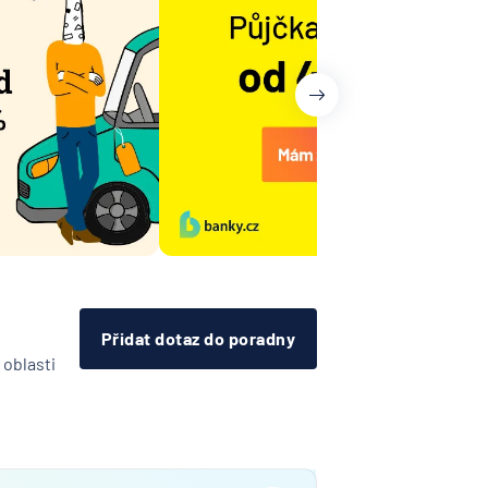
ny
it
Přidat dotaz do poradny
 oblasti