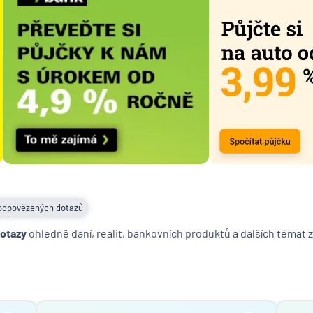
České
spořitel
UniCred
Bank
odpovězených dotazů
dotazy
ohledně daní, realit, bankovních produktů a dalších témat z