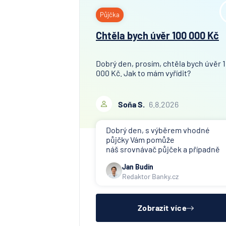
Půjčka
Chtěla bych úvěr 100 000 Kč
Dobrý den, prosím, chtěla bych úvěr 
000 Kč. Jak to mám vyřídit?
Soňa S.
6.8.2026
Dobrý den, s výběrem vhodné
půjčky Vám pomůže
náš srovnávač půjček a případně
též srovnávač nebankovních
Jan Budín
půjček. Pro získání půjčky je třeba
Redaktor Banky.cz
mít dostatečný příjem, nebýt ve
zkušební ani výpovědní lhůtě, mít
čistý registr dlužník a ideálně mít
pracovn
Zobrazit více