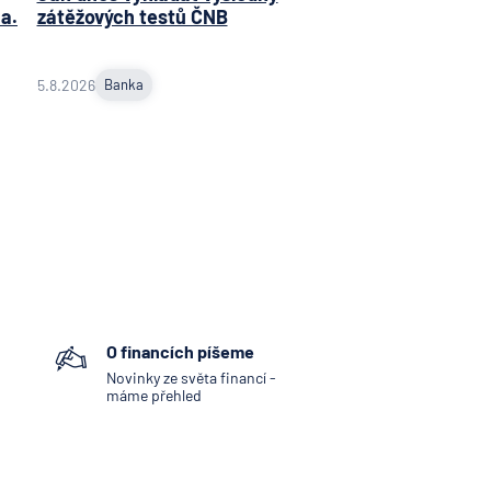
a.
zátěžových testů ČNB
5.8.2026
Banka
O financích píšeme
Novinky ze světa financí -
máme přehled