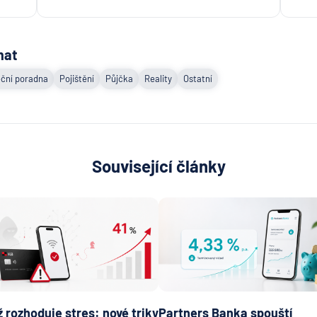
mat
ční poradna
Pojištění
Půjčka
Reality
Ostatní
Související články
 rozhoduje stres: nové triky
Partners Banka spouští