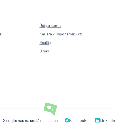
Účty a konta
ě
Kariéra v Hyponamiru.cz
Reality
O nás
Sledujte nás na sociálních sítích
Facebook
LinkedIn