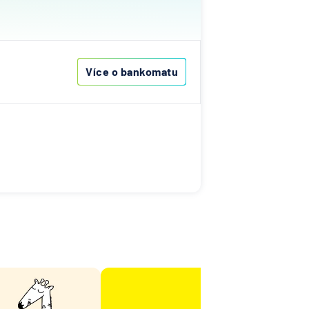
ovenská
í
k
Více o bankomatu
í
lna
ka
ní
A
Bank
nk AG
senbank
í
lna