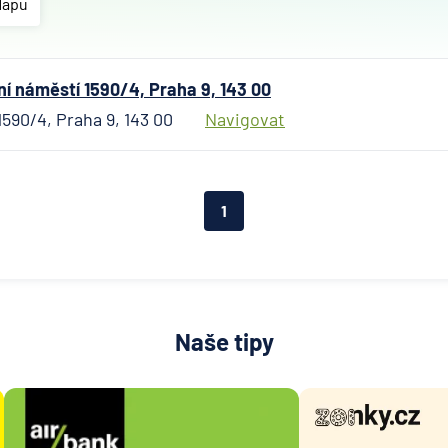
Českosl
Mapu
obchodn
banka
Citiban
 náměstí 1590/4, Praha 9, 143 00
ČSOB
590/4, Praha 9, 143 00
Navigovat
Poštovn
spořite
Fio ban
1
Komerč
banka
mBank
MONET
Money 
Naše tipy
Oberba
Raiffei
Stavebn
spořite