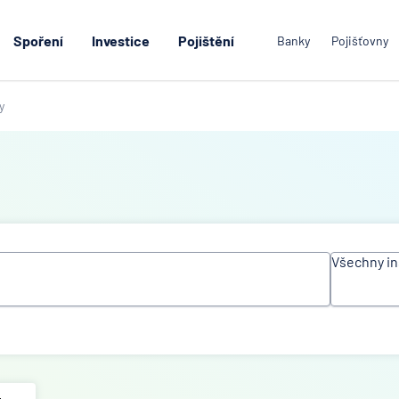
Spoření
Investice
Pojištění
Banky
Pojišťovny
y
Všechny in
Všechn
instituc
Air Ban
Česká
spořite