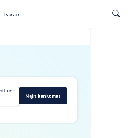
Poradna
stituce
Najít bankomat
y
e
k
lna