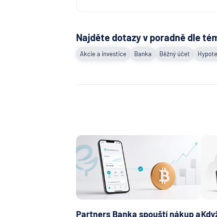
Najděte dotazy v poradně dle té
Akcie a investice
Banka
Běžný účet
Hypote
Partners Banka spouští nákup a
Když