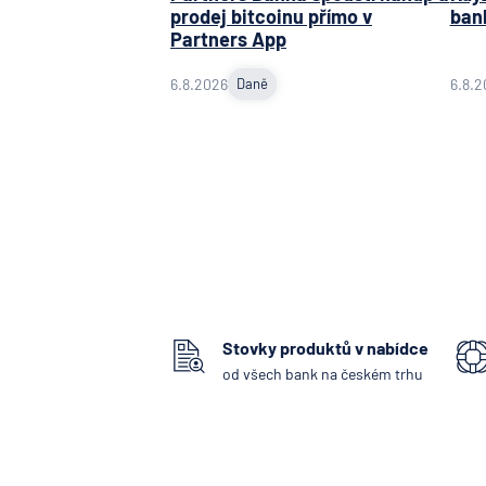
prodej bitcoinu přímo v
ban
Partners App
6.8.2026
Daně
6.8.2
Stovky produktů v nabídce
od všech bank na českém trhu