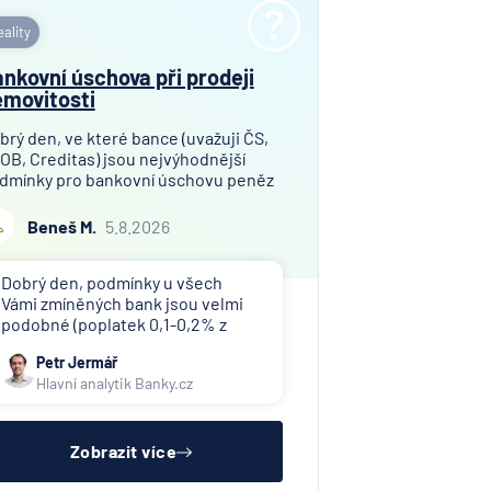
ality
nkovní úschova při prodeji
movitosti
brý den, ve které bance (uvažuji ČS,
OB, Creditas) jsou nejvýhodnější
dmínky pro bankovní úschovu peněz
i prodeji bytu v osobním vlastnictví?
jem finanční hotovosti pro úschovu
Beneš M.
5.8.2026
mezi 9,2 a 10,0 mil. Kč. Děkuji za
pověď!
Dobrý den, podmínky u všech
Vámi zmíněných bank jsou velmi
podobné (poplatek 0,1-0,2% z
uschované částky), doporučuji
Petr Jermář
náš srovnávač jistotních účtů.
Hlavní analytik Banky.cz
Banky tuto službu často nabízí jen
svým klientům doplňkově k
hypotéce a bývá komplikované
sladit všec
Zobrazit více