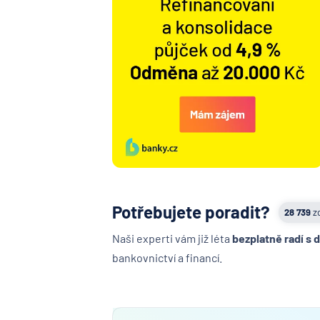
Potřebujete poradit?
28 739
z
Naši experti vám již léta
bezplatně radí s 
bankovnictví a financí.