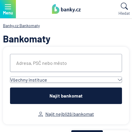
Menu
Hledat
Banky.cz
Bankomaty
Bankomaty
Všechny instituce
Všechny instituce
Air Bank
Najít bankomat
Česká spořitelna
Československá obchodní banka
Najít nejbližší bankomat
Citibank
ČSOB Poštovní spořitelna