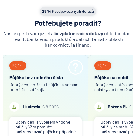
28 745
zodpovězených dotazů
Potřebujete poradit?
Naši experti vám již léta
bezplatně radí s dotazy
ohledně daní,
realit, bankovních produktů a dalších témat z oblasti
bankovnictví a financí.
Půjčka
Půjčka
Půjčka bez rodného čísla
Půjčka na mobil
Dobrý den, potřebuji půjčku a nemám
Dobrý den, chtěla bych 
rodné číslo, děkuji.
splátky. Je to možné?
Liudmyla
6.8.2026
Božena M.
6.8
Dobrý den, s výběrem vhodné
Dobrý den, s výbě
půjčky Vám pomůže
půjčky na mobil V
náš srovnávač půjček a případně
náš srovnávač půjč