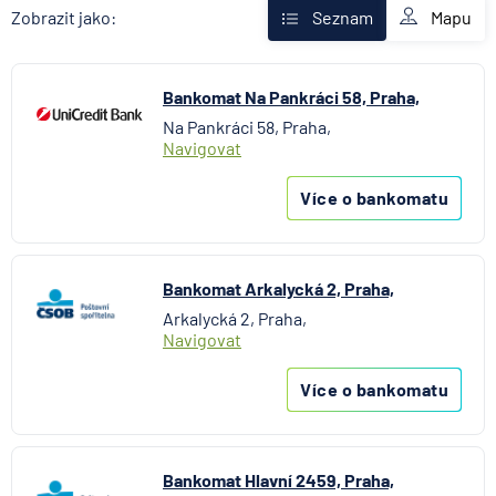
Fio banka
Mapu
Zobrazit jako:
Seznam
Komerční banka
mBank
Bankomat Na Pankráci 58, Praha,
MONETA Money Bank
Na Pankráci 58, Praha,
Oberbank AG
Navigovat
Raiffeisenbank
Stavební spořitelna České spořitelny
Více o bankomatu
UniCredit Bank
Bankomat Arkalycká 2, Praha,
Arkalycká 2, Praha,
Navigovat
Více o bankomatu
Bankomat Hlavní 2459, Praha,