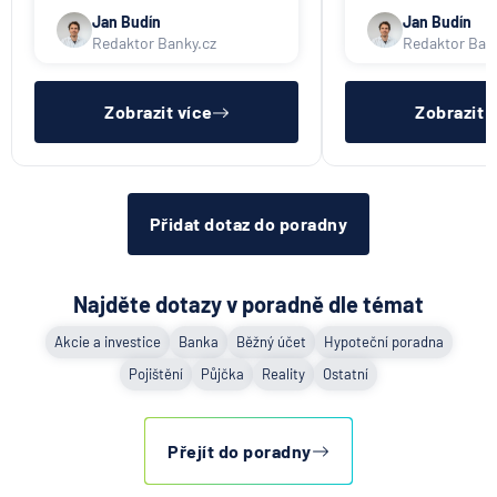
též srovnávač nebankovních
též srovnávač neb
půjček. Pro získání půjčky je
půjček. Pro získání
Jan Budín
Jan Budín
třeba mít dostatečný příjem,
nákupu na splátky) 
Redaktor Banky.cz
Redaktor Ban
nebýt ve zkušební ani výpovědní
dostatečný příjem,
lhůtě, mít čistý registr dlužník a
zkušební ani výpov
ideálně mít pracovn
mít čistý reg
Zobrazit více
Zobrazit 
Přidat dotaz do poradny
Najděte dotazy v poradně dle témat
Akcie a investice
Banka
Běžný účet
Hypoteční poradna
Pojištění
Půjčka
Reality
Ostatní
Přejít do poradny