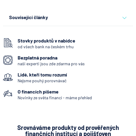
Související články
Co se děje po nahlášení
podvodu v Air Bank
Stovky produktů v nabídce
od všech bank na českém trhu
7.8.2026
Běžný účet
Bezplatná poradna
naši experti jsou zde zdarma pro vás
ČNB ponechala úroky,
Lidé, kteří tomu rozumí
klíčový je ale výhled inflace
Nejsme pouhý porovnávač
7.8.2026
Hypotéka
O financích píšeme
Novinky ze světa financí - máme přehled
Partners Banka spouští
nákup a prodej bitcoinu
přímo v Partners App
Srovnáváme produkty od prověřených
finančních institucí a pojišťoven
6.8.2026
Daně