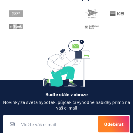
Když rozhoduje stres: nové
triky bankovních
podvodníků
6.8.2026
Banka
Zobrazit všechny články
Buďte stále v obraze
Novinky ze světa hypoték, půjček či výhodné nabídky přímo na
váš e-mail
Odebírat