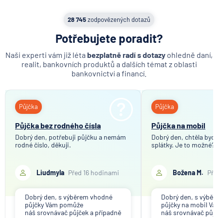
28 745
zodpovězených dotazů
Potřebujete poradit?
Naši experti vám již léta
bezplatně radí s dotazy
ohledně daní,
realit, bankovních produktů a dalších témat z oblasti
bankovnictví a financí.
Půjčka
Půjčka
Půjčka bez rodného čísla
Půjčka na mobil
Dobrý den, potřebuji půjčku a nemám
Dobrý den, chtěla bych 
rodné číslo, děkuji.
splátky. Je to možné?
Liudmyla
Před 16 hodinami
Božena M.
Pře
Dobrý den, s výběrem vhodné
Dobrý den, s výbě
půjčky Vám pomůže
půjčky na mobil V
náš srovnávač půjček a případně
náš srovnávač půjč