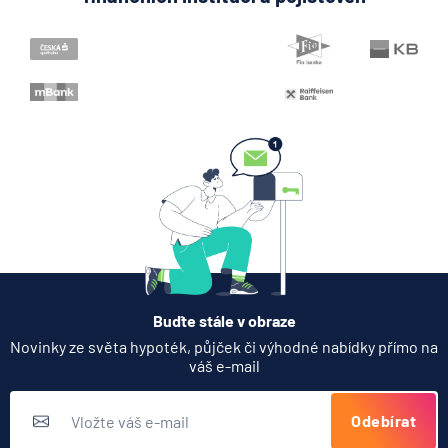
Když rozhoduje stres: nové
triky bankovních
podvodníků
6.8.2026
Banka
Zobrazit všechny články
Buďte stále v obraze
Novinky ze světa hypoték, půjček či výhodné nabídky přímo na
váš e-mail
Odebírat