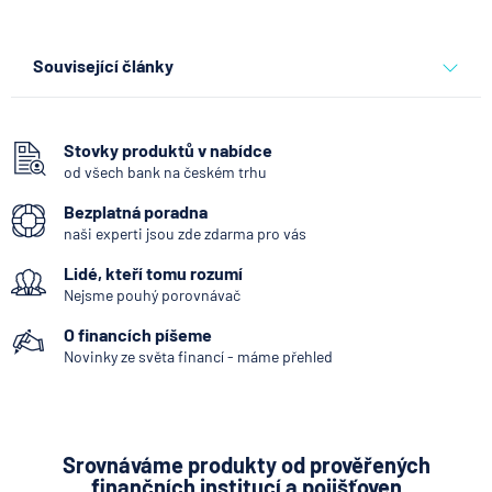
Související články
Co se děje po nahlášení
podvodu v Air Bank
Stovky produktů v nabídce
od všech bank na českém trhu
7.8.2026
Běžný účet
Bezplatná poradna
naši experti jsou zde zdarma pro vás
ČNB ponechala úroky,
Lidé, kteří tomu rozumí
klíčový je ale výhled inflace
Nejsme pouhý porovnávač
7.8.2026
Hypotéka
O financích píšeme
Novinky ze světa financí - máme přehled
Partners Banka spouští
nákup a prodej bitcoinu
přímo v Partners App
Srovnáváme produkty od prověřených
finančních institucí a pojišťoven
6.8.2026
Daně