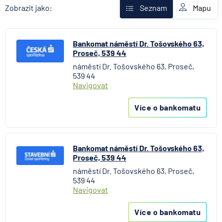
Fio banka
Mapu
Zobrazit jako:
Seznam
Komerční banka
mBank
Bankomat náměstí Dr. Tošovského 63,
MONETA Money Bank
Proseč, 539 44
Oberbank AG
náměstí Dr. Tošovského 63, Proseč,
Raiffeisenbank
539 44
Stavební spořitelna České spořitelny
Navigovat
UniCredit Bank
Více o bankomatu
Bankomat náměstí Dr. Tošovského 63,
Proseč, 539 44
náměstí Dr. Tošovského 63, Proseč,
539 44
Navigovat
Více o bankomatu