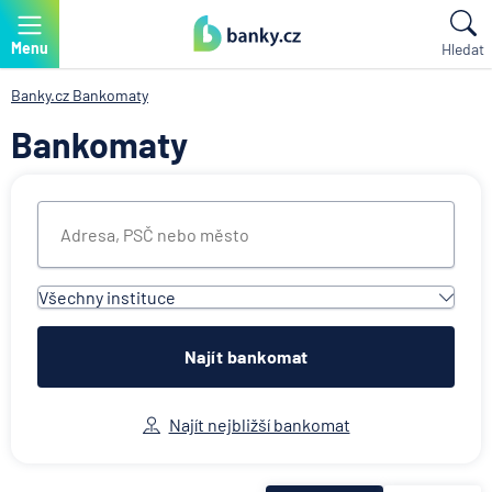
Menu
Hledat
Banky.cz
Bankomaty
Bankomaty
Všechny instituce
Všechny instituce
Air Bank
Najít bankomat
Česká spořitelna
Československá obchodní banka
Najít nejbližší bankomat
Citibank
ČSOB Poštovní spořitelna