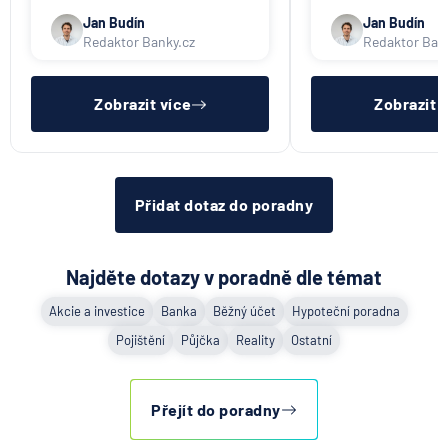
též srovnávač nebankovních
též srovnávač neb
půjček. Pro získání půjčky je
půjček. Pro získání
Jan Budín
Jan Budín
třeba mít dostatečný příjem,
nákupu na splátky) 
Redaktor Banky.cz
Redaktor Ban
nebýt ve zkušební ani výpovědní
dostatečný příjem,
lhůtě, mít čistý registr dlužník a
zkušební ani výpov
ideálně mít pracovn
mít čistý reg
Zobrazit více
Zobrazit 
Přidat dotaz do poradny
Najděte dotazy v poradně dle témat
Akcie a investice
Banka
Běžný účet
Hypoteční poradna
Pojištění
Půjčka
Reality
Ostatní
Přejít do poradny