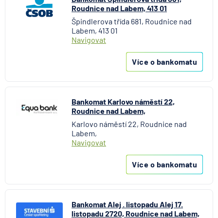
Roudnice nad Labem, 413 01
Špindlerova třída 681, Roudnice nad
Labem, 413 01
Navigovat
Více o bankomatu
Bankomat Karlovo náměstí 22,
Roudnice nad Labem,
Karlovo náměstí 22, Roudnice nad
Labem,
Navigovat
Více o bankomatu
Bankomat Alej . listopadu Alej 17.
listopadu 2720, Roudnice nad Labem,