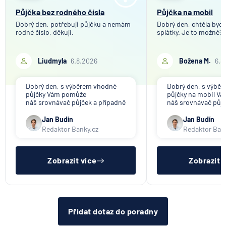
Půjčka bez rodného čísla
Půjčka na mobil
Dobrý den, potřebuji půjčku a nemám
Dobrý den, chtěla bych 
rodné číslo, děkuji.
splátky. Je to možné?
Liudmyla
6.8.2026
Božena M.
6.8
Dobrý den, s výběrem vhodné
Dobrý den, s výbě
půjčky Vám pomůže
půjčky na mobil V
náš srovnávač půjček a případně
náš srovnávač půjč
též srovnávač nebankovních
též srovnávač neb
půjček. Pro získání půjčky je
půjček. Pro získání
Jan Budín
Jan Budín
třeba mít dostatečný příjem,
nákupu na splátky) 
Redaktor Banky.cz
Redaktor Ban
nebýt ve zkušební ani výpovědní
dostatečný příjem,
lhůtě, mít čistý registr dlužník a
zkušební ani výpov
ideálně mít pracovn
mít čistý reg
Zobrazit více
Zobrazit 
Přidat dotaz do poradny