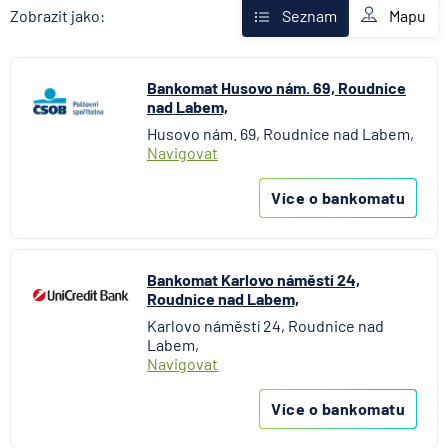
Fio banka
Mapu
Zobrazit jako:
Seznam
Komerční banka
mBank
Bankomat Husovo nám. 69, Roudnice
MONETA Money Bank
nad Labem,
Oberbank AG
Husovo nám. 69, Roudnice nad Labem,
Raiffeisenbank
Navigovat
Stavební spořitelna České spořitelny
UniCredit Bank
Více o bankomatu
Bankomat Karlovo náměstí 24,
Roudnice nad Labem,
Karlovo náměstí 24, Roudnice nad
Labem,
Navigovat
Více o bankomatu