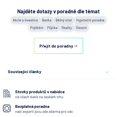
Najděte dotazy v poradně dle témat
Akcie a investice
Banka
Běžný účet
Hypoteční poradna
Pojištění
Půjčka
Reality
Ostatní
Přejít do poradny
Související články
Co se děje po nahlášení
podvodu v Air Bank
Stovky produktů v nabídce
od všech bank na českém trhu
7.8.2026
Běžný účet
Bezplatná poradna
naši experti jsou zde zdarma pro vás
ČNB ponechala úroky,