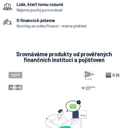
Lidé, kteří tomu rozumí
klíčový je ale výhled inflace
Nejsme pouhý porovnávač
7.8.2026
Hypotéka
O financích píšeme
Novinky ze světa financí - máme přehled
Partners Banka spouští
nákup a prodej bitcoinu
přímo v Partners App
Srovnáváme produkty od prověřených
finančních institucí a pojišťoven
6.8.2026
Daně
Když rozhoduje stres: nové
triky bankovních
podvodníků
6.8.2026
Banka
Zobrazit všechny články