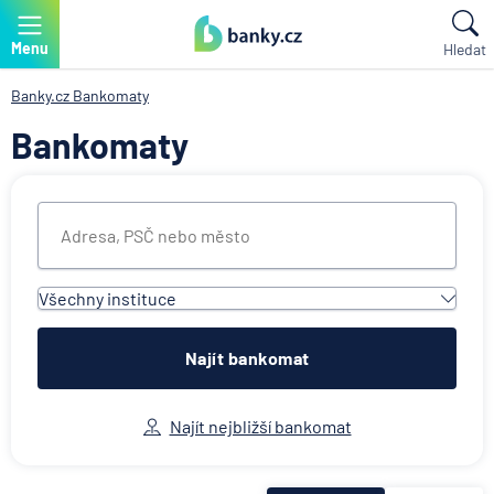
Menu
Hledat
Banky.cz
Bankomaty
Bankomaty
Všechny instituce
Všechny instituce
Air Bank
Najít bankomat
Česká spořitelna
Československá obchodní banka
Najít nejbližší bankomat
Citibank
ČSOB Poštovní spořitelna