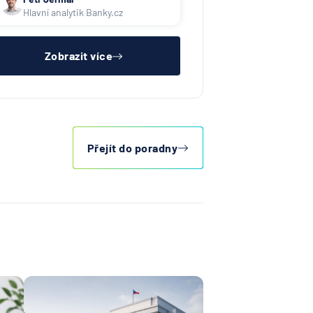
náš srovnávač jistotních účtů.
Hlavní analytik Banky.cz
Banky tuto službu často nabízí jen
svým klientům doplňkově k
hypotéce a bývá komplikované
sladit všec
Zobrazit více
Přejít do poradny