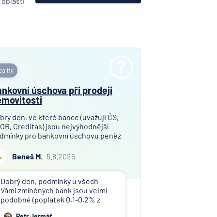
 oblasti
ality
nkovní úschova při prodeji
movitosti
brý den, ve které bance (uvažuji ČS,
OB, Creditas) jsou nejvýhodnější
dmínky pro bankovní úschovu peněz
i prodeji bytu v osobním vlastnictví?
jem finanční hotovosti pro úschovu
Beneš M.
5.8.2026
mezi 9,2 a 10,0 mil. Kč. Děkuji za
pověď!
Dobrý den, podmínky u všech
Vámi zmíněných bank jsou velmi
podobné (poplatek 0,1-0,2% z
uschované částky), doporučuji
Petr Jermář