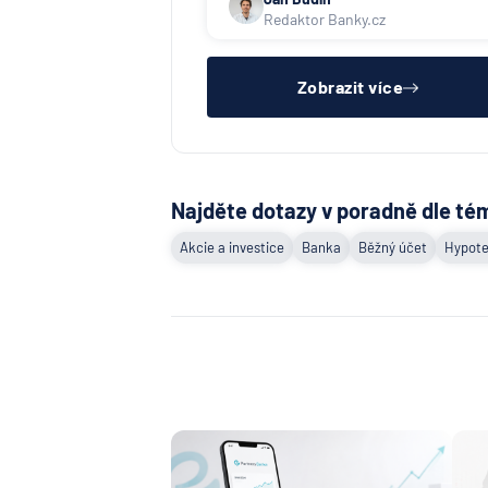
půjček. Pro získání půjčky je třeba
Redaktor Banky.cz
mít dostatečný příjem, nebýt ve
zkušební ani výpovědní lhůtě, mít
čistý registr dlužník a ideálně mít
pracovn
Zobrazit více
Najděte dotazy v poradně dle té
Akcie a investice
Banka
Běžný účet
Hypote