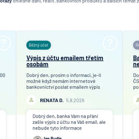
dotazy
ohledně daní, realit, bankovních produktů a dalších témat z
Běžný účet
Re
Výpis z účtu emailem třetím
Ba
osobám
ne
100
Dobrý den, prosím o informaci, je-li
Do
možné když nemám internetové
ČS
bankovnictví poslat emailem výpis
po
mého bankovního účtu finanční
př
společnosti, které toto požaduje za
Ob
RENATA D.
5.8.2026
účelem ověření bankovního účtu.
je 
Děkuji
od
Dobrý den, banka Vám na přání
zašle výpis z účtu na Váš email, ale
nebude tyto informace
poskytovat třetím osobám (jiné
Jan Budín