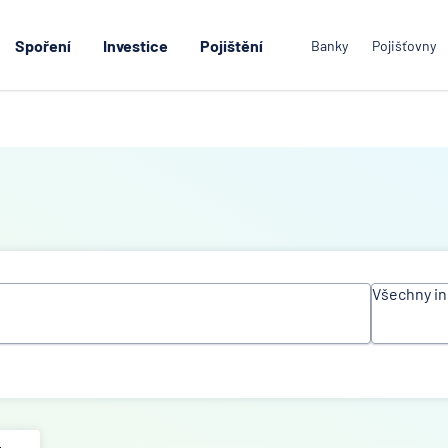
Spoření
Investice
Pojištění
Banky
Pojišťovny
Všechny in
Všechn
instituc
Air Ban
Česká
spořite