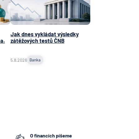
Jak dnes vykládat výsledky
a.
zátěžových testů ČNB
5.8.2026
Banka
O financích píšeme