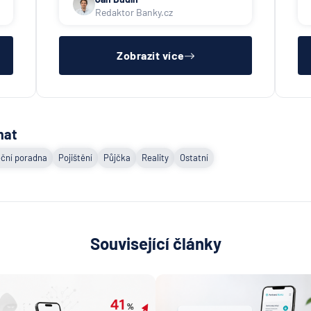
společnosti). Případné přeposlání
Redaktor Banky.cz
emailu s výpisem jiným osobám či
společnostem si již budete muset
zařídit sama.
Zobrazit více
mat
ční poradna
Pojištění
Půjčka
Reality
Ostatní
Související články