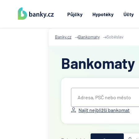
Půjčky
Hypotéky
Účty
Banky.cz
Bankomaty
Soběslav
Bankomaty
Najít nejbližší bankomat