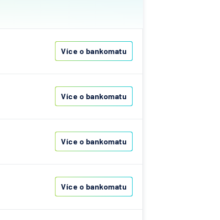
ovenská
í
k
Více o bankomatu
í
lna
ka
Více o bankomatu
ní
Více o bankomatu
A
Bank
nk AG
senbank
Více o bankomatu
í
lna