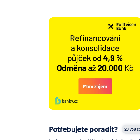
Potřebujete poradit?
28 739
z