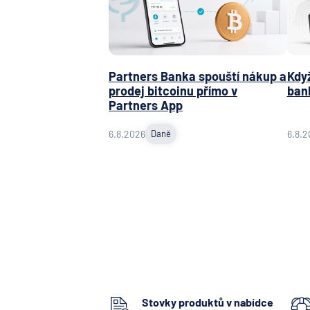
Partners Banka spouští nákup a
Když
prodej bitcoinu přímo v
ban
Partners App
6.8.2026
Daně
6.8.2
Stovky produktů v nabídce