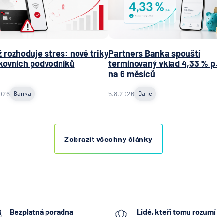
 rozhoduje stres: nové triky
Partners Banka spouští
kovních podvodníků
termínovaný vklad 4,33 % p.
na 6 měsíců
026
Banka
5.8.2026
Daně
Zobrazit všechny články
Bezplatná poradna
Lidé, kteří tomu rozumí