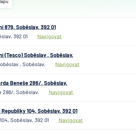
Českosl
Mapu
obchodn
banka
Citiban
 879, Soběslav, 392 01
ČSOB
slav, 392 01
Navigovat
Poštovn
spořite
 (Tesco) Soběslav , Soběslav,
Fio ban
oběslav , Soběslav,
Navigovat
Komerč
banka
mBank
rda Beneše 286/, Soběslav,
MONET
 286/, Soběslav,
Navigovat
Money 
Oberba
Republiky 104, Soběslav, 392 01
Raiffei
104, Soběslav, 392 01
Navigovat
Stavebn
spořite