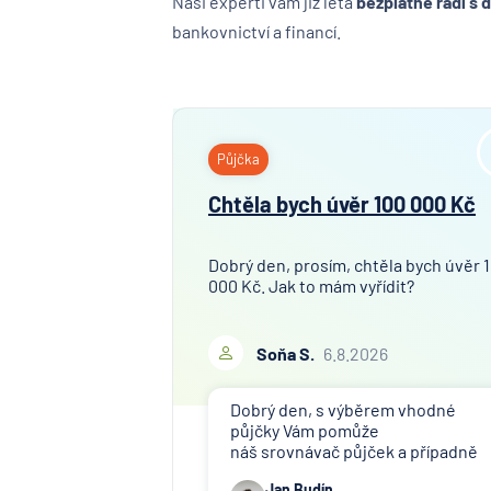
Naši experti vám již léta
bezplatně radí s 
bankovnictví a financí.
Půjčka
Chtěla bych úvěr 100 000 Kč
Dobrý den, prosím, chtěla bych úvěr 
000 Kč. Jak to mám vyřídit?
Soňa S.
6.8.2026
Dobrý den, s výběrem vhodné
půjčky Vám pomůže
náš srovnávač půjček a případně
též srovnávač nebankovních
Jan Budín