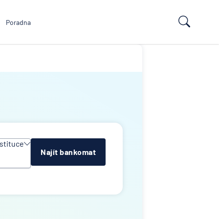
Poradna
stituce
Najít bankomat
y
e
k
lna