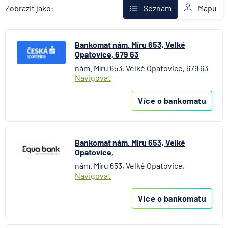
Fio banka
Mapu
Zobrazit jako:
Seznam
Komerční banka
mBank
Bankomat nám. Míru 653, Velké
MONETA Money Bank
Opatovice, 679 63
Oberbank AG
nám. Míru 653, Velké Opatovice, 679 63
Raiffeisenbank
Navigovat
Stavební spořitelna České spořitelny
UniCredit Bank
Více o bankomatu
Bankomat nám. Míru 653, Velké
Opatovice,
nám. Míru 653, Velké Opatovice,
Navigovat
Více o bankomatu