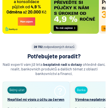
28 732
zodpovězených dotazů
Potřebujete poradit?
Naši experti vám již léta
bezplatně radí s dotazy
ohledně daní,
realit, bankovních produktů a dalších témat z oblasti
bankovnictví a financí.
Běžný účet
Banka
Nepřišel mi výpis z účtu za červen
Výměna neplatných