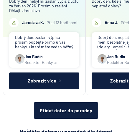
Dobrý den, nebyl mi zaslán výpis z účtu
Dobrý den, kde si můž
za červen 2026. Prosím o zaslání
neplatné dolary?
Děkuji, Jaroslava
Jaroslava K.
Před 13 hodinami
Anna J.
Před 
Dobrý den, zaslání výpisu
Dobrý den, neplat
prosím poptejte přímo u Vaší
mění bezplatně jeji
banky (u které máte veden běžný
(dolary - americká 
účet).
banka). V ČR nikdo
nenabízí (ani na ko
Jan Budín
Jan Budín
Redaktor Banky.cz
Redaktor Ban
Zobrazit více
Zobrazit 
Přidat dotaz do poradny
Najděte dotazy v poradně dle témat