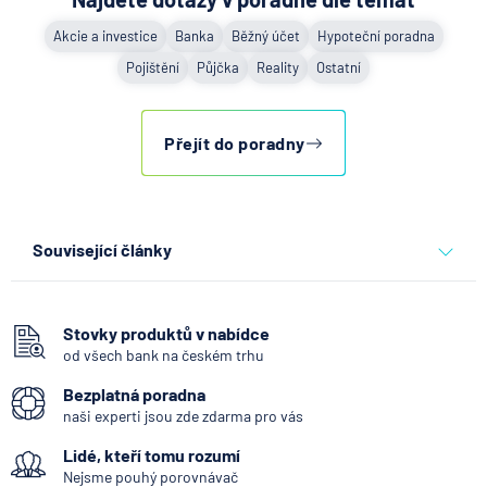
Akcie a investice
Banka
Běžný účet
Hypoteční poradna
Pojištění
Půjčka
Reality
Ostatní
Přejít do poradny
Související články
Jak propojit firemní karty s
účetnictvím a omezit
administrativu
Stovky produktů v nabídce
od všech bank na českém trhu
4.8.2026
Běžný účet
Bezplatná poradna
naši experti jsou zde zdarma pro vás
Expert radí jak splnit
Lidé, kteří tomu rozumí
challenge u prop firem a
získat funding
Nejsme pouhý porovnávač