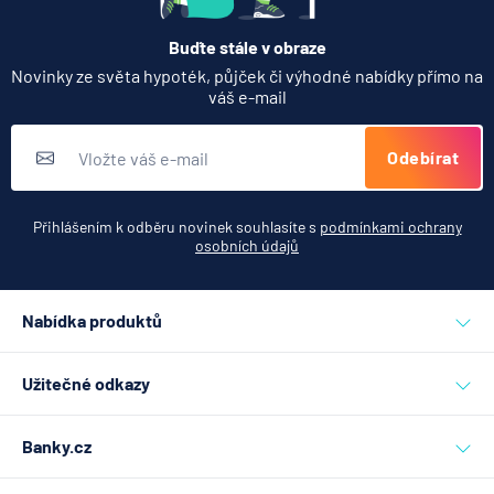
Buďte stále v obraze
Novinky ze světa hypoték, půjček či výhodné nabídky přímo na
váš e-mail
Odebírat
Přihlášením k odběru novinek souhlasíte s
podmínkami ochrany
osobních údajů
Nabídka produktů
Půjčky
Užitečné odkazy
Hypotéky
Inzerce
Refinancování hypotéky
Banky.cz
Nahlášení závadného obsahu
Účty
Nastavení soukromí