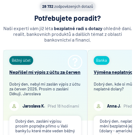
28 732
zodpovězených dotazů
Potřebujete poradit?
Naši experti vám již léta
bezplatně radí s dotazy
ohledně daní,
realit, bankovních produktů a dalších témat z oblasti
bankovnictví a financí.
Běžný účet
Banka
Nepřišel mi výpis z účtu za červen
Výměna neplatných
Dobrý den, nebyl mi zaslán výpis z účtu
Dobrý den, kde si můž
za červen 2026. Prosím o zaslání
neplatné dolary?
Děkuji, Jaroslava
Jaroslava K.
Před 18 hodinami
Anna J.
Před 
Dobrý den, zaslání výpisu
Dobrý den, neplat
prosím poptejte přímo u Vaší
mění bezplatně jeji
banky (u které máte veden běžný
(dolary - americká 