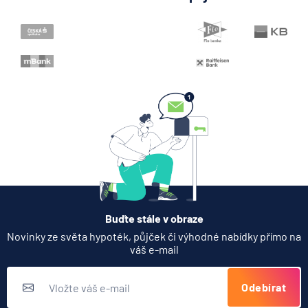
4.8.2026
Daně
Co se mění v Air Bank u
plateb, spoření a reklamací
3.8.2026
Běžný účet
Zobrazit všechny články
Buďte stále v obraze
Novinky ze světa hypoték, půjček či výhodné nabídky přímo na
váš e-mail
Odebírat