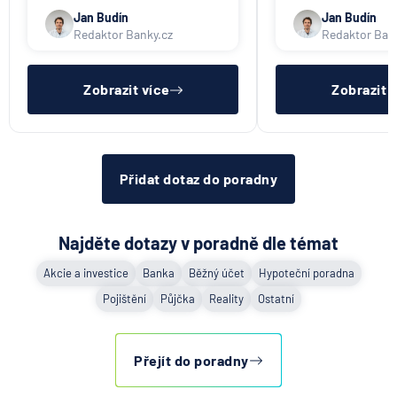
účet).
banka). V ČR nikdo
nenabízí (ani na ko
Jan Budín
Jan Budín
Redaktor Banky.cz
Redaktor Ban
Zobrazit více
Zobrazit 
Přidat dotaz do poradny
Najděte dotazy v poradně dle témat
Akcie a investice
Banka
Běžný účet
Hypoteční poradna
Pojištění
Půjčka
Reality
Ostatní
Přejít do poradny