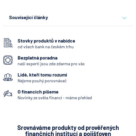
Související články
Jak propojit firemní karty s
účetnictvím a omezit
administrativu
Stovky produktů v nabídce
od všech bank na českém trhu
4.8.2026
Běžný účet
Bezplatná poradna
naši experti jsou zde zdarma pro vás
Expert radí jak splnit
Lidé, kteří tomu rozumí
challenge u prop firem a
získat funding
Nejsme pouhý porovnávač
O financích píšeme
4.8.2026
Komerční sdělení
Novinky ze světa financí - máme přehled
Jak zdanit prodej bytu
nebo domu získaného
Srovnáváme produkty od prověřených
darem
finančních institucí a pojišťoven