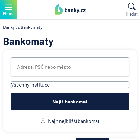
Menu
Hledat
Banky.cz
Bankomaty
Bankomaty
Všechny instituce
Všechny instituce
Air Bank
Najít bankomat
Česká spořitelna
Československá obchodní banka
Najít nejbližší bankomat
Citibank
ČSOB Poštovní spořitelna