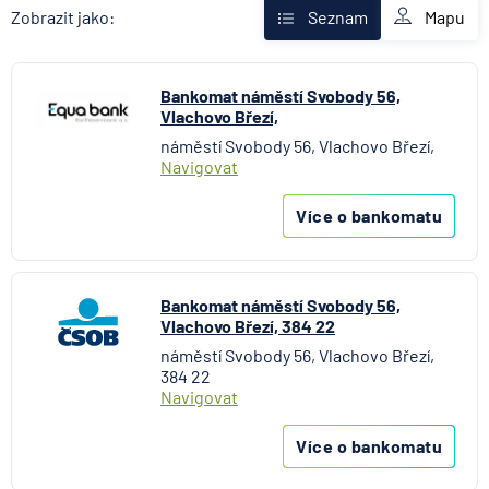
Fio banka
Mapu
Zobrazit jako:
Seznam
Komerční banka
mBank
Bankomat náměstí Svobody 56,
MONETA Money Bank
Vlachovo Březí,
Oberbank AG
náměstí Svobody 56, Vlachovo Březí,
Raiffeisenbank
Navigovat
Stavební spořitelna České spořitelny
UniCredit Bank
Více o bankomatu
Bankomat náměstí Svobody 56,
Vlachovo Březí, 384 22
náměstí Svobody 56, Vlachovo Březí,
384 22
Navigovat
Více o bankomatu