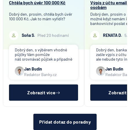
Chtěla bych úvěr 100 000 Kč
Výpis z účtu email
osobám
Dobrý den, prosím, chtěla bych úvěr
Dobrý den, prosím o in
100 000 Kč. Jak to mám vyřídit?
možné když nemám in
bankovnictví poslat e
mého bankovního účtu
společnosti, které tot
Soňa S.
Před 20 hodinami
RENATA D.
5.
účelem ověření bankov
Děkuji
Dobrý den, s výběrem vhodné
Dobrý den, banka V
půjčky Vám pomůže
zašle výpis z účtu n
náš srovnávač půjček a případně
ale nebude tyto in
též srovnávač nebankovních
poskytovat třetím 
půjček. Pro získání půjčky je
společnosti). Příp
Jan Budín
Jan Budín
třeba mít dostatečný příjem,
přeposlání emailu 
Redaktor Banky.cz
Redaktor Ban
nebýt ve zkušební ani výpovědní
jiným osobám či s
lhůtě, mít čistý registr dlužník a
si již budete muset 
ideálně mít pracovn
sama.
Zobrazit více
Zobrazit 
Přidat dotaz do poradny