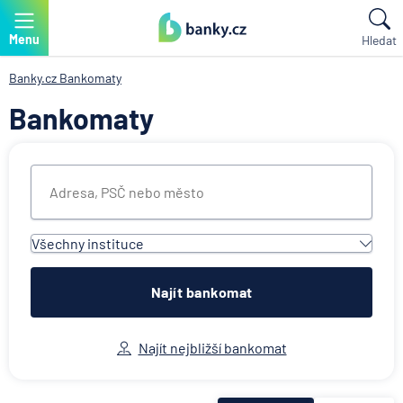
Menu
Hledat
Banky.cz
Bankomaty
Bankomaty
Všechny instituce
Všechny instituce
Air Bank
Najít bankomat
Česká spořitelna
Československá obchodní banka
Najít nejbližší bankomat
Citibank
ČSOB Poštovní spořitelna