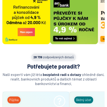
28 739
zodpovězených dotazů
Potřebujete poradit?
Naši experti vám již léta
bezplatně radí s dotazy
ohledně daní,
realit, bankovních produktů a dalších témat z oblasti
bankovnictví a financí.
Půjčka
Běžný účet