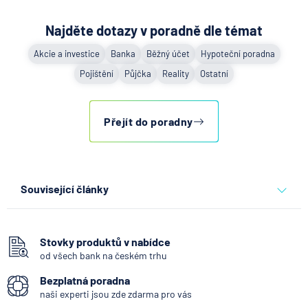
Najděte dotazy v poradně dle témat
Akcie a investice
Banka
Běžný účet
Hypoteční poradna
Pojištění
Půjčka
Reality
Ostatní
Přejít do poradny
Související články
Partners Banka spouští
nákup a prodej bitcoinu
přímo v Partners App
Stovky produktů v nabídce
od všech bank na českém trhu
6.8.2026
Daně
Bezplatná poradna
naši experti jsou zde zdarma pro vás
Když rozhoduje stres: nové