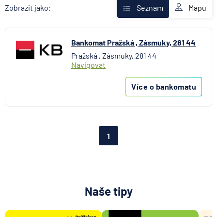
Fio banka
Mapu
Zobrazit jako:
Seznam
Komerční banka
mBank
Bankomat Pražská , Zásmuky, 281 44
MONETA Money Bank
Pražská , Zásmuky, 281 44
Oberbank AG
Navigovat
Raiffeisenbank
Stavební spořitelna České spořitelny
Více o bankomatu
UniCredit Bank
1
Naše tipy