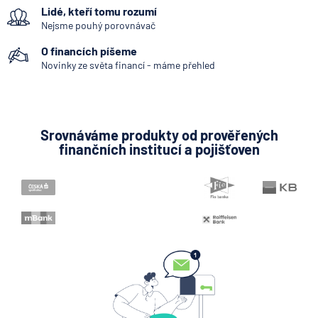
Lidé, kteří tomu rozumí
triky bankovních
podvodníků
Nejsme pouhý porovnávač
O financích píšeme
6.8.2026
Banka
Novinky ze světa financí - máme přehled
Partners Banka spouští
termínovaný vklad 4,33 %
p.a. na 6 měsíců
Srovnáváme produkty od prověřených
finančních institucí a pojišťoven
5.8.2026
Daně
Jak dnes vykládat výsledky
zátěžových testů ČNB
5.8.2026
Banka
Zobrazit všechny články