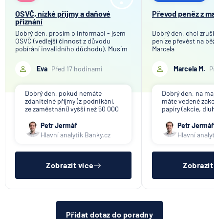
OSVČ, nízké příjmy a daňové
Převod peněz z ma
přiznání
Dobrý den, prosím o informaci - jsem
Dobrý den, chci zrušit
OSVČ (vedlejší činnost z důvodu
peníze převést na běžn
pobírání invalidního důchodu). Musím
Marcela
podávat daňové přiznání, pokud moje
roční příjmy z OSVČ nepřesáhnou 20
Eva
Před 17 hodinami
Marcela M.
Pře
000 Kč? A jak by to bylo později v
řádném důchodu? Předem děkuji za
odpov
Dobrý den, pokud nemáte
Dobrý den, na maj
zdanitelné příjmy (z podnikání,
máte vedené zako
ze zaměstnání) vyšší než 50 000
papíry (akcie, dluho
Kč/rok, daňové přiznání
Ty je třeba nejprve
podávat nemusíte. Invalidní
následně Vám budo
Petr Jermář
Petr Jermář
důchod ani jiné dávky nejsou
účet vyplaceny pení
Hlavní analytik Banky.cz
Hlavní analyti
zdanitelným příjmem. Jako
podnikatel (OSVČ hlavní,
vedlejší) ale máte stále povin
Zobrazit více
Zobrazit 
Přidat dotaz do poradny