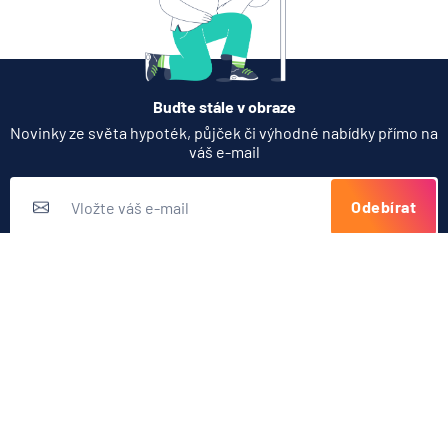
Buďte stále v obraze
Novinky ze světa hypoték, půjček či výhodné nabídky přímo na
váš e-mail
Odebírat
Přihlášením k odběru novinek souhlasíte s
podmínkami ochrany
osobních údajů
Nabídka produktů
Půjčky
Užitečné odkazy
Hypotéky