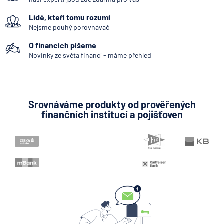
Ztráta pasu na dovolené?
Lidé, kteří tomu rozumí
Pomůže cestovní pojištění
Nejsme pouhý porovnávač
nebo okamžitá návštěva
místní policie
O financích píšeme
Novinky ze světa financí - máme přehled
10.8.2026
Pojištění
Kdy vznikne nárok na PPM i
bez aktuálního zaměstnání
Srovnáváme produkty od prověřených
10.8.2026
Pojištění
finančních institucí a pojišťoven
Superdávka se znovu upraví:
co přinese říjnový přepočet
10.8.2026
Osobní a rodinné finance
Zobrazit všechny články