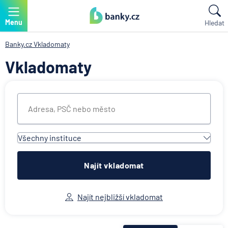
Menu
Hledat
Banky.cz
Vkladomaty
Vkladomaty
Všechny instituce
Všechny instituce
ACE European Group Ltd
Najít vkladomat
Air Bank
Česká spořitelna
Najít nejbližší vkladomat
Československá obchodní banka
Deutsche Bank