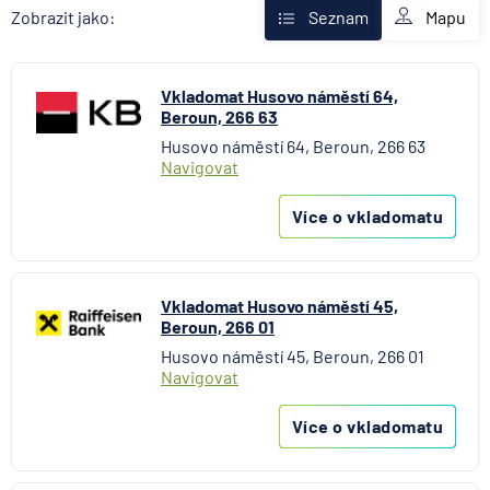
Fio banka
Mapu
Zobrazit jako:
Seznam
Komerční banka
mBank
Vkladomat Husovo náměstí 64,
MONETA Money Bank
Beroun, 266 63
Raiffeisenbank
Husovo náměstí 64, Beroun, 266 63
Stavební spořitelna České spořitelny
Navigovat
UniCredit Bank
Více o vkladomatu
Vkladomat Husovo náměstí 45,
Beroun, 266 01
Husovo náměstí 45, Beroun, 266 01
Navigovat
Více o vkladomatu