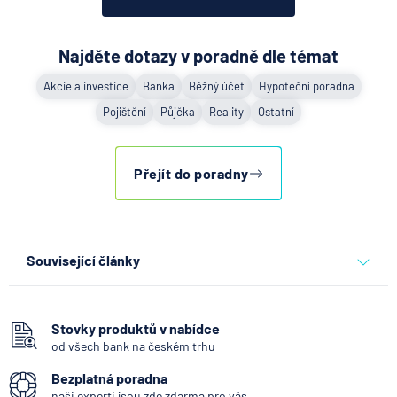
Najděte dotazy v poradně dle témat
Akcie a investice
Banka
Běžný účet
Hypoteční poradna
Pojištění
Půjčka
Reality
Ostatní
Přejít do poradny
Související články
Stupně invalidity podle
nemocí: Které to jsou a co
rozhoduje o nároku v roce
Stovky produktů v nabídce
2026
od všech bank na českém trhu
Bezplatná poradna
10.8.2026
Osobní a rodinné finance
naši experti jsou zde zdarma pro vás