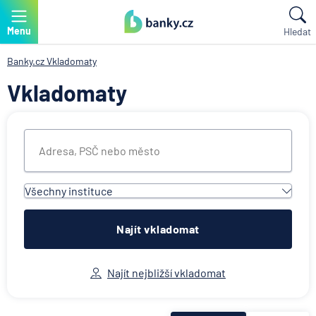
Menu
Hledat
Banky.cz
Vkladomaty
Vkladomaty
Všechny instituce
Všechny instituce
ACE European Group Ltd
Najít vkladomat
Air Bank
Česká spořitelna
Najít nejbližší vkladomat
Československá obchodní banka
Deutsche Bank