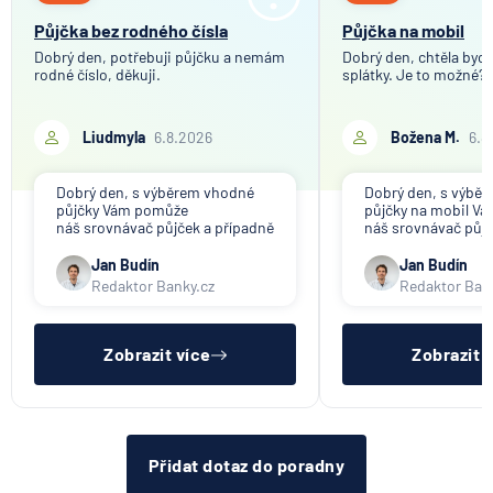
Půjčka bez rodného čísla
Půjčka na mobil
Dobrý den, potřebuji půjčku a nemám
Dobrý den, chtěla bych 
rodné číslo, děkuji.
splátky. Je to možné?
Liudmyla
6.8.2026
Božena M.
6.8
Dobrý den, s výběrem vhodné
Dobrý den, s výbě
půjčky Vám pomůže
půjčky na mobil V
náš srovnávač půjček a případně
náš srovnávač půjč
též srovnávač nebankovních
též srovnávač neb
půjček. Pro získání půjčky je
půjček. Pro získání
Jan Budín
Jan Budín
třeba mít dostatečný příjem,
nákupu na splátky) 
Redaktor Banky.cz
Redaktor Ban
nebýt ve zkušební ani výpovědní
dostatečný příjem,
lhůtě, mít čistý registr dlužník a
zkušební ani výpov
ideálně mít pracovn
mít čistý reg
Zobrazit více
Zobrazit 
Přidat dotaz do poradny