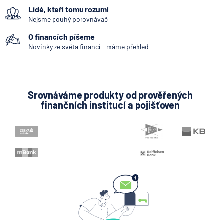
Lidé, kteří tomu rozumí
klíčový je ale výhled inflace
Nejsme pouhý porovnávač
7.8.2026
Hypotéka
O financích píšeme
Novinky ze světa financí - máme přehled
Partners Banka spouští
nákup a prodej bitcoinu
přímo v Partners App
Srovnáváme produkty od prověřených
finančních institucí a pojišťoven
6.8.2026
Daně
Když rozhoduje stres: nové
triky bankovních
podvodníků
6.8.2026
Banka
Zobrazit všechny články