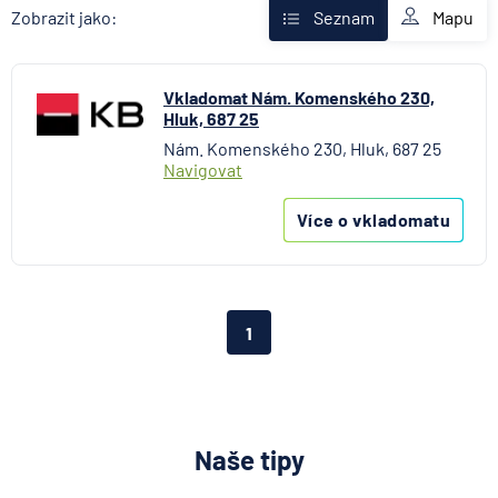
Fio banka
Mapu
Zobrazit jako:
Seznam
Komerční banka
mBank
Vkladomat Nám. Komenského 230,
MONETA Money Bank
Hluk, 687 25
Raiffeisenbank
Nám. Komenského 230, Hluk, 687 25
Stavební spořitelna České spořitelny
Navigovat
UniCredit Bank
Více o vkladomatu
1
Naše tipy