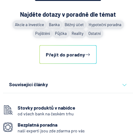
Najděte dotazy v poradně dle témat
Akcie a investice
Banka
Běžný účet
Hypoteční poradna
Pojištění
Půjčka
Reality
Ostatní
Přejít do poradny
Související články
Co se děje po nahlášení
podvodu v Air Bank
Stovky produktů v nabídce
od všech bank na českém trhu
7.8.2026
Běžný účet
Bezplatná poradna
naši experti jsou zde zdarma pro vás
ČNB ponechala úroky,