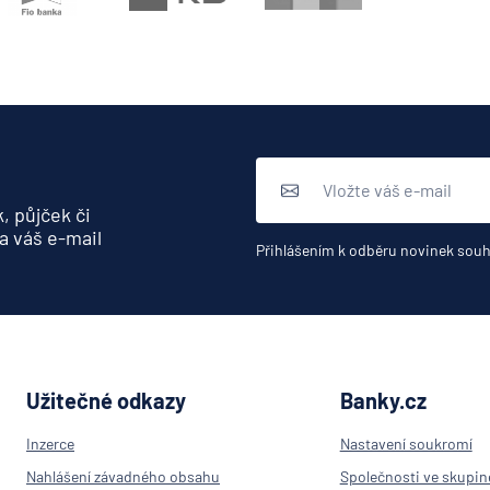
, půjček či
a váš e-mail
Přihlášením k odběru novinek souh
Užitečné odkazy
Banky.cz
Inzerce
Nastavení soukromí
Nahlášení závadného obsahu
Společnosti ve skupin