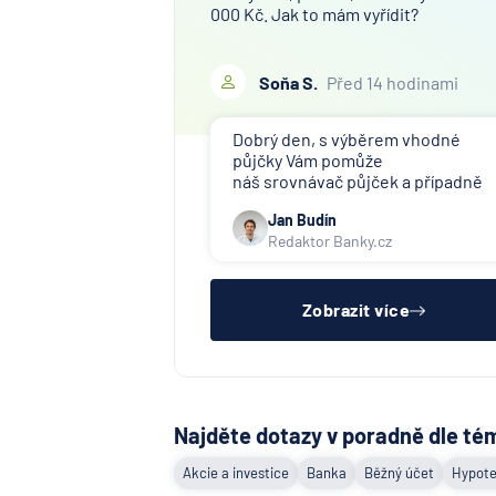
000 Kč. Jak to mám vyřídit?
Soňa S.
Před 14 hodinami
Dobrý den, s výběrem vhodné
půjčky Vám pomůže
náš srovnávač půjček a případně
též srovnávač nebankovních
Jan Budín
půjček. Pro získání půjčky je třeba
Redaktor Banky.cz
mít dostatečný příjem, nebýt ve
zkušební ani výpovědní lhůtě, mít
čistý registr dlužník a ideálně mít
pracovn
Zobrazit více
Najděte dotazy v poradně dle té
Akcie a investice
Banka
Běžný účet
Hypote