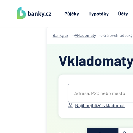
Půjčky
Hypotéky
Účty
Banky.cz
Vkladomaty
Královéhradecký 
Vkladomat
Najít nejbližší vkladomat