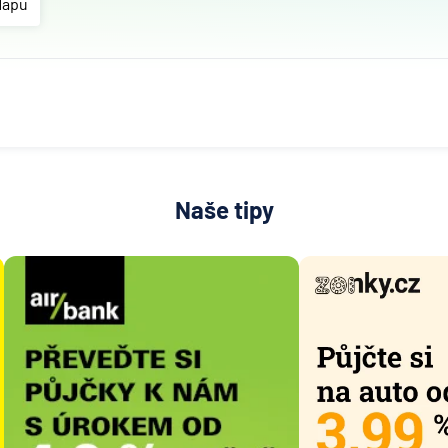
Česká
Mapu
spořitel
Českosl
obchodn
banka
Deutsc
Bank
Fio ban
Naše tipy
Komerč
banka
mBank
MONET
Money 
Raiffei
Stavebn
spořitel
České
spořitel