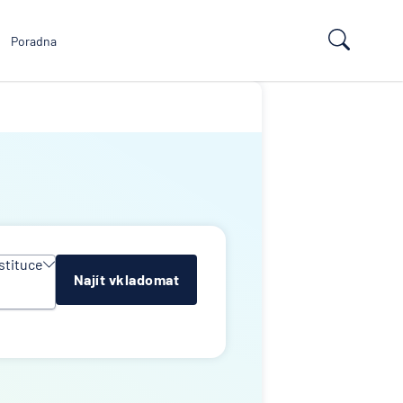
Poradna
stituce
Najít vkladomat
y
e
ropean
td
k