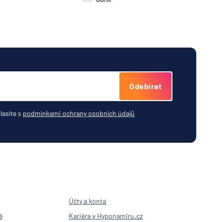
Odebírat
lasíte s
podmínkami ochrany osobních údajů
Účty a konta
ě
Kariéra v Hyponamiru.cz