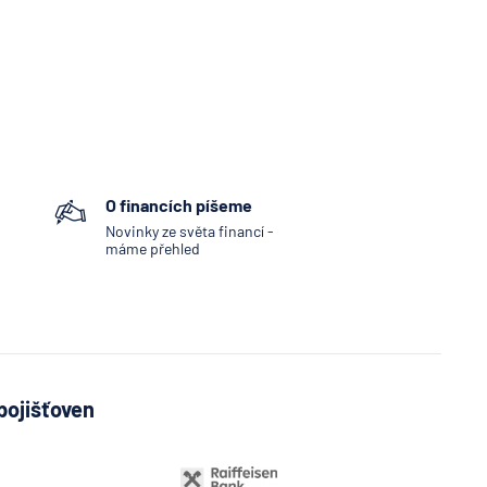
O financích píšeme
Novinky ze světa financí -
máme přehled
pojišťoven