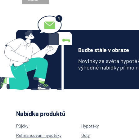
Buďte stále v obraze
Novinky ze světa hypoték
výhodné nabídky přímo n
Nabídka produktů
Půjčky
Hypotéky
Refinancování hypotéky
Účty