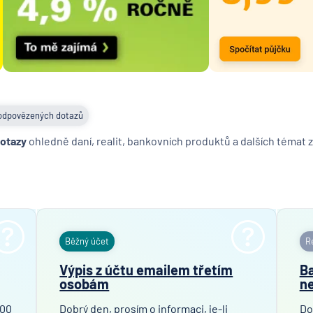
UniCred
Bank
odpovězených dotazů
dotazy
ohledně daní, realit, bankovních produktů a dalších témat z
Běžný účet
Re
Výpis z účtu emailem třetím
Ba
osobám
ne
100
Dobrý den, prosím o informaci, je-li
Do