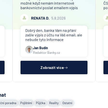
možné když nemám internetové
ČS
bankovnictví poslat emailem výpis
po
mého bankovního účtu finanční
př
společnosti, které toto požaduje za
Ob
RENATA D.
5.8.2026
účelem ověření bankovního účtu.
je 
Děkuji
od
Dobrý den, banka Vám na přání
zašle výpis z účtu na Váš email, ale
nebude tyto informace
poskytovat třetím osobám (jiné
Jan Budín
společnosti). Případné přeposlání
Redaktor Banky.cz
emailu s výpisem jiným osobám či
společnostem si již budete muset
zařídit sama.
Zobrazit více
mat
ční poradna
Pojištění
Půjčka
Reality
Ostatní