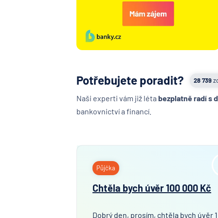
Potřebujete poradit?
28 739
z
Naši experti vám již léta
bezplatně radí s 
bankovnictví a financí.
Půjčka
Chtěla bych úvěr 100 000 Kč
Dobrý den, prosím, chtěla bych úvěr 