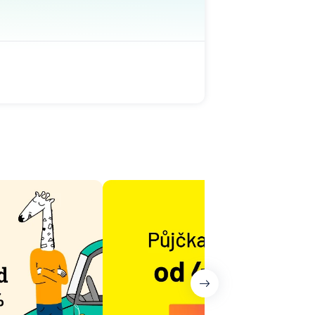
na
ovenská
í
he
ka
ní
A
Bank
senbank
í
na
ny