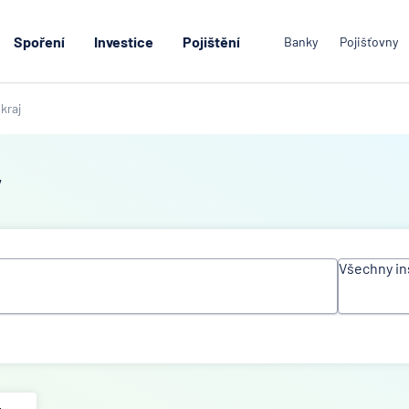
Spoření
Investice
Pojištění
Banky
Pojišťovny
kraj
y
Všechny in
Všechn
instituc
ACE Eu
Group L
Air Ban