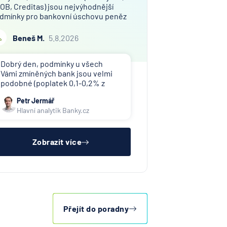
OB, Creditas) jsou nejvýhodnější
dmínky pro bankovní úschovu peněz
i prodeji bytu v osobním vlastnictví?
jem finanční hotovosti pro úschovu
Beneš M.
5.8.2026
mezi 9,2 a 10,0 mil. Kč. Děkuji za
pověď!
Dobrý den, podmínky u všech
Vámi zmíněných bank jsou velmi
podobné (poplatek 0,1-0,2% z
uschované částky), doporučuji
Petr Jermář
náš srovnávač jistotních účtů.
Hlavní analytik Banky.cz
Banky tuto službu často nabízí jen
svým klientům doplňkově k
hypotéce a bývá komplikované
sladit všec
Zobrazit více
Přejít do poradny