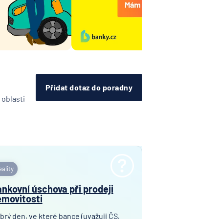
it
Přidat dotaz do poradny
 oblasti
ality
nkovní úschova při prodeji
movitosti
brý den, ve které bance (uvažuji ČS,