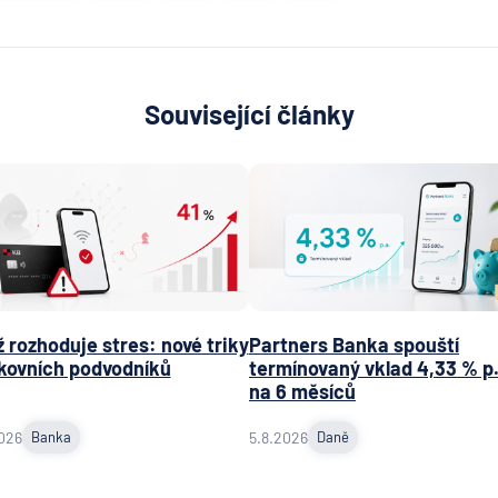
Související články
 rozhoduje stres: nové triky
Partners Banka spouští
kovních podvodníků
termínovaný vklad 4,33 % p.
na 6 měsíců
026
Banka
5.8.2026
Daně