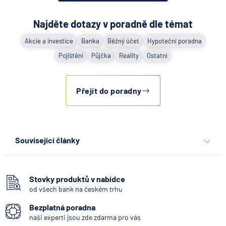
Najděte dotazy v poradně dle témat
Akcie a investice
Banka
Běžný účet
Hypoteční poradna
Pojištění
Půjčka
Reality
Ostatní
Přejít do poradny
Související články
Co se děje po nahlášení
podvodu v Air Bank
Stovky produktů v nabídce
od všech bank na českém trhu
7.8.2026
Běžný účet
Bezplatná poradna
naši experti jsou zde zdarma pro vás
ČNB ponechala úroky,