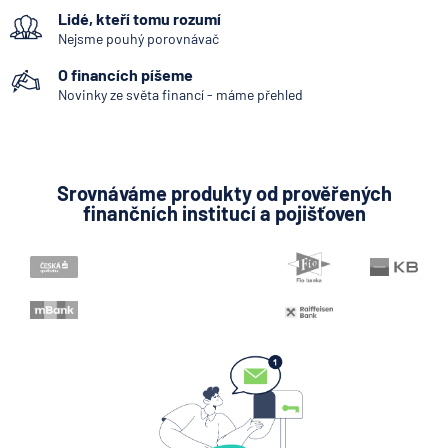
Lidé, kteří tomu rozumí
klíčový je ale výhled inflace
Nejsme pouhý porovnávač
7.8.2026
Hypotéka
O financích píšeme
Novinky ze světa financí - máme přehled
Partners Banka spouští
nákup a prodej bitcoinu
přímo v Partners App
Srovnáváme produkty od prověřených
finančních institucí a pojišťoven
6.8.2026
Daně
Když rozhoduje stres: nové
triky bankovních
podvodníků
6.8.2026
Banka
Zobrazit všechny články