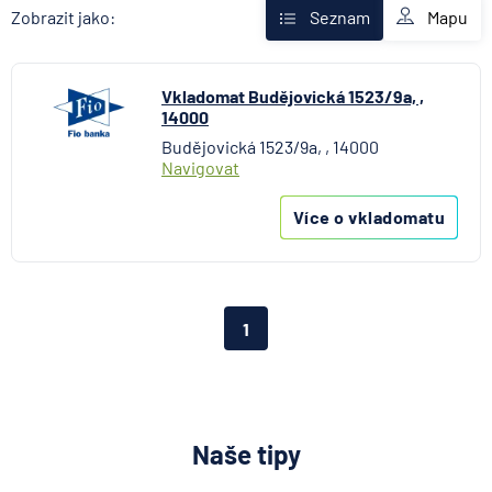
Fio banka
Mapu
Zobrazit jako:
Seznam
Komerční banka
mBank
Vkladomat Budějovická 1523/9a, ,
MONETA Money Bank
14000
Raiffeisenbank
Budějovická 1523/9a, , 14000
Stavební spořitelna České spořitelny
Navigovat
UniCredit Bank
Více o vkladomatu
1
Naše tipy