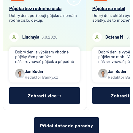
Půjčka bez rodného čísla
Půjčka na mobil
Dobrý den, potřebuji půjčku a nemám
Dobrý den, chtěla bych 
rodné číslo, děkuji.
splátky. Je to možné?
Liudmyla
6.8.2026
Božena M.
6.8
Dobrý den, s výběrem vhodné
Dobrý den, s výbě
půjčky Vám pomůže
půjčky na mobil V
náš srovnávač půjček a případně
náš srovnávač půjč
též srovnávač nebankovních
též srovnávač neb
půjček. Pro získání půjčky je
půjček. Pro získání
Jan Budín
Jan Budín
třeba mít dostatečný příjem,
nákupu na splátky) 
Redaktor Banky.cz
Redaktor Ban
nebýt ve zkušební ani výpovědní
dostatečný příjem,
lhůtě, mít čistý registr dlužník a
zkušební ani výpov
ideálně mít pracovn
mít čistý reg
Zobrazit více
Zobrazit 
Přidat dotaz do poradny