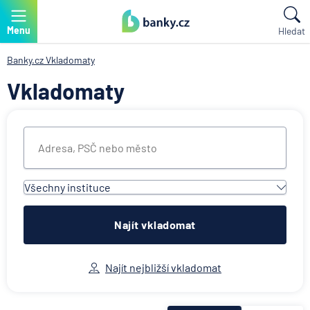
Menu
Hledat
Banky.cz
Vkladomaty
Vkladomaty
Všechny instituce
Všechny instituce
ACE European Group Ltd
Najít vkladomat
Air Bank
Česká spořitelna
Najít nejbližší vkladomat
Československá obchodní banka
Deutsche Bank