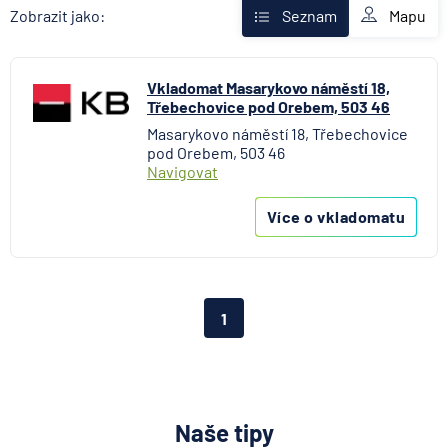
Fio banka
Mapu
Zobrazit jako:
Seznam
Komerční banka
mBank
Vkladomat Masarykovo náměstí 18,
MONETA Money Bank
Třebechovice pod Orebem, 503 46
Raiffeisenbank
Masarykovo náměstí 18, Třebechovice
Stavební spořitelna České spořitelny
pod Orebem, 503 46
UniCredit Bank
Navigovat
Více o vkladomatu
1
Naše tipy