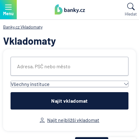
Menu
Hledat
Banky.cz
Vkladomaty
Vkladomaty
Všechny instituce
Všechny instituce
ACE European Group Ltd
Najít vkladomat
Air Bank
Česká spořitelna
Najít nejbližší vkladomat
Československá obchodní banka
Deutsche Bank