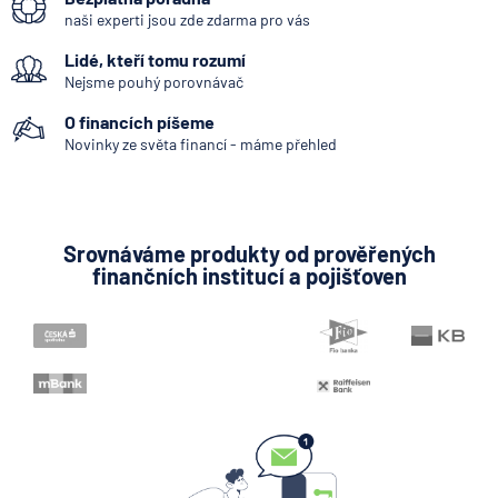
naši experti jsou zde zdarma pro vás
Když rozhoduje stres: nové
Lidé, kteří tomu rozumí
triky bankovních
podvodníků
Nejsme pouhý porovnávač
O financích píšeme
6.8.2026
Banka
Novinky ze světa financí - máme přehled
Partners Banka spouští
termínovaný vklad 4,33 %
p.a. na 6 měsíců
Srovnáváme produkty od prověřených
finančních institucí a pojišťoven
5.8.2026
Daně
Jak dnes vykládat výsledky
zátěžových testů ČNB
5.8.2026
Banka
Zobrazit všechny články