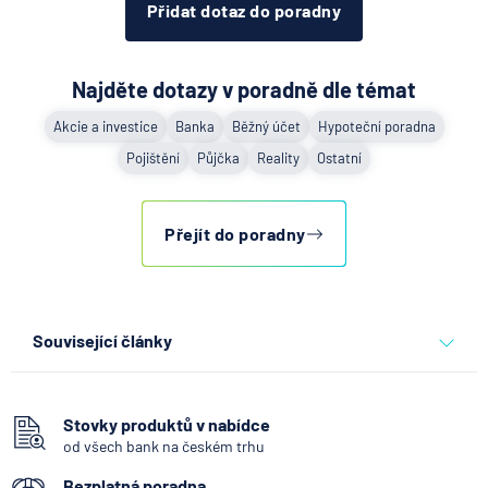
Přidat dotaz do poradny
Najděte dotazy v poradně dle témat
Akcie a investice
Banka
Běžný účet
Hypoteční poradna
Pojištění
Půjčka
Reality
Ostatní
Přejít do poradny
Související články
Partners Banka spouští
nákup a prodej bitcoinu
přímo v Partners App
Stovky produktů v nabídce
od všech bank na českém trhu
6.8.2026
Daně
Bezplatná poradna