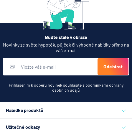
Buďte stále v obraze
Novinky ze světa hypoték, půjček či výhodné nabídky přímo na
váš e-mail
Odebírat
Přihlášením k odběru novinek souhlasíte s
podmínkami ochrany
osobních údajů
Nabídka produktů
Půjčky
Užitečné odkazy
Hypotéky