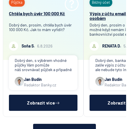
Půjčka
Běžný účet
Chtěla bych úvěr 100 000 Kč
Výpis z účtu email
osobám
Dobrý den, prosím, chtěla bych úvěr
Dobrý den, prosím o in
100 000 Kč. Jak to mám vyřídit?
možné když nemám in
bankovnictví poslat e
mého bankovního účtu
společnosti, které tot
Soňa S.
6.8.2026
RENATA D.
5.
účelem ověření bankov
Děkuji
Dobrý den, s výběrem vhodné
Dobrý den, banka V
půjčky Vám pomůže
zašle výpis z účtu n
náš srovnávač půjček a případně
ale nebude tyto in
též srovnávač nebankovních
poskytovat třetím 
půjček. Pro získání půjčky je
společnosti). Příp
Jan Budín
Jan Budín
třeba mít dostatečný příjem,
přeposlání emailu 
Redaktor Banky.cz
Redaktor Ban
nebýt ve zkušební ani výpovědní
jiným osobám či s
lhůtě, mít čistý registr dlužník a
si již budete muset 
ideálně mít pracovn
sama.
Zobrazit více
Zobrazit 