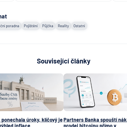
mat
ční poradna
Pojištění
Půjčka
Reality
Ostatní
Související články
ponechala úroky, klíčový je
Partners Banka spouští nák
výhled inflace
prodej bitcoinu přímo v