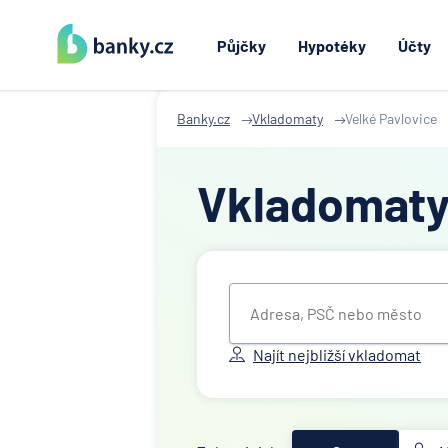
Půjčky
Hypotéky
Účty
Banky.cz
Vkladomaty
Velké Pavlovice
Vkladomat
Najít nejbližší vkladomat