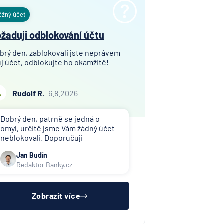
ěžný účet
žaduji odblokování účtu
brý den, zablokovali jste neprávem
j účet, odblokujte ho okamžitě!
Rudolf R.
6.8.2026
Dobrý den, patrně se jedná o
omyl, určitě jsme Vám žádný účet
neblokovali. Doporučuji
kontaktovat toho, kdo Vám účet
Jan Budín
zablokoval (exekutor, banka atd.).
Redaktor Banky.cz
Zobrazit více