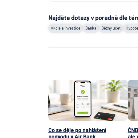
Najděte dotazy v poradně dle té
Akcie a investice
Banka
Běžný účet
Hypote
Co se děje po nahlášení
ČNB 
podvodu v Air Bank
ale 