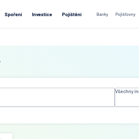
Spoření
Investice
Pojištění
Banky
Pojišťovny
y
Všechny in
Všechn
instituc
ACE Eu
Group L
Air Ban