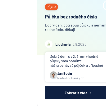
Půjčka
Půjčka bez rodného čísla
Dobrý den, potřebuji půjčku a nemá
rodné číslo, děkuji.
Liudmyla
6.8.2026
Dobrý den, s výběrem vhodné
půjčky Vám pomůže
náš srovnávač půjček a případně
též srovnávač nebankovních
Jan Budín
půjček. Pro získání půjčky je třeba
Redaktor Banky.cz
mít dostatečný příjem, nebýt ve
zkušební ani výpovědní lhůtě, mít
čistý registr dlužník a ideálně mít
pracovn
Zobrazit více