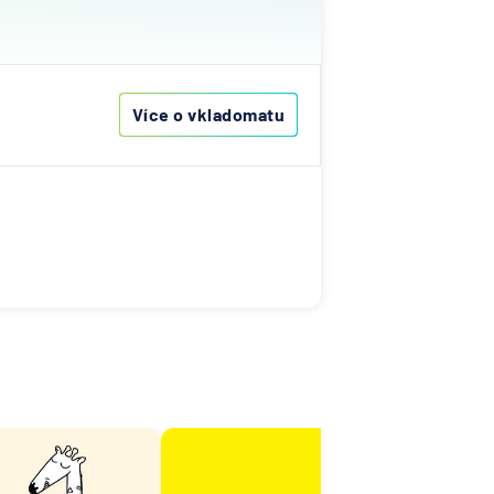
na
ovenská
í
Více o vkladomatu
he
ka
ní
A
Bank
senbank
í
na
ny