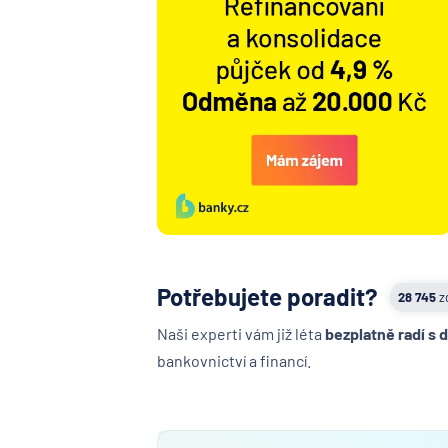
Potřebujete poradit?
28 745
z
Naši experti vám již léta
bezplatně radí s 
bankovnictví a financí.