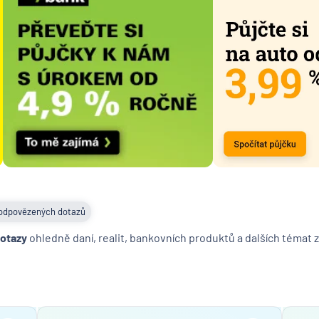
UniCred
Bank
odpovězených dotazů
dotazy
ohledně daní, realit, bankovních produktů a dalších témat z