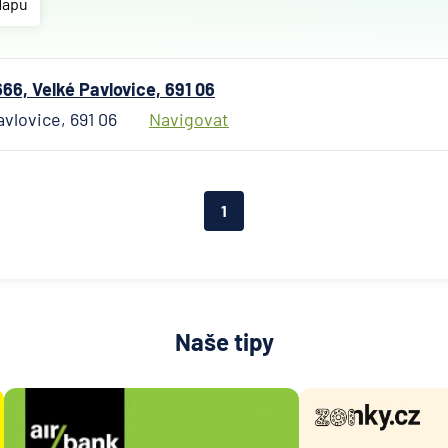
Česká
Mapu
spořitel
Českosl
obchodn
66, Velké Pavlovice, 691 06
banka
avlovice, 691 06
Navigovat
Deutsc
Bank
Fio ban
1
Komerč
banka
mBank
MONET
Money 
Naše tipy
Raiffei
Stavebn
spořitel
České
spořitel