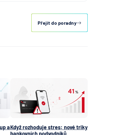
Přejít do poradny
up a
Když rozhoduje stres: nové triky
bankovních podvodníků