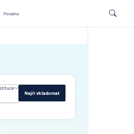
Poradna
stituce
Najít vkladomat
y
e
ropean
td
k