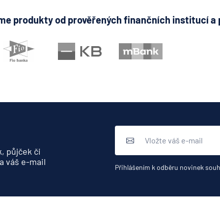
e produkty od prověřených finančních institucí a 
, půjček či
a váš e-mail
Přihlášením k odběru novinek souh