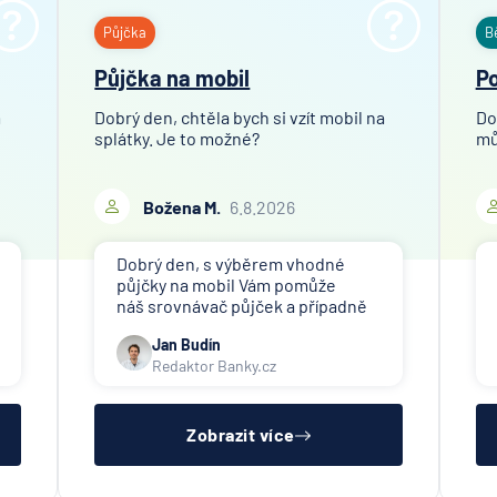
Půjčka
B
Půjčka na mobil
Po
m
Dobrý den, chtěla bych si vzít mobil na
Do
splátky. Je to možné?
mů
Božena M.
6.8.2026
Dobrý den, s výběrem vhodné
půjčky na mobil Vám pomůže
náš srovnávač půjček a případně
též srovnávač nebankovních
Jan Budín
půjček. Pro získání půjčky (nebo
Redaktor Banky.cz
nákupu na splátky) je třeba mít
dostatečný příjem, nebýt ve
zkušební ani výpovědní lhůtě, mít
čistý reg
Zobrazit více