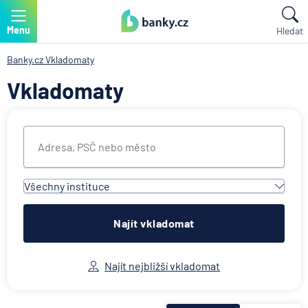
Menu
Hledat
Banky.cz
Vkladomaty
Vkladomaty
Všechny instituce
Všechny instituce
ACE European Group Ltd
Najít vkladomat
Air Bank
Česká spořitelna
Najít nejbližší vkladomat
Československá obchodní banka
Deutsche Bank