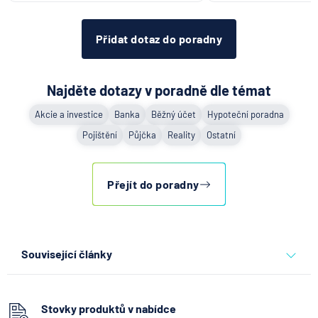
Přidat dotaz do poradny
Najděte dotazy v poradně dle témat
Akcie a investice
Banka
Běžný účet
Hypoteční poradna
Pojištění
Půjčka
Reality
Ostatní
Přejít do poradny
Související články
Partners Banka spouští
nákup a prodej bitcoinu
přímo v Partners App
Stovky produktů v nabídce