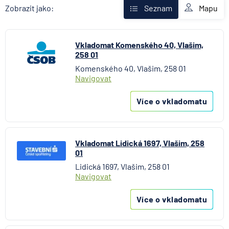
Fio banka
Mapu
Zobrazit jako:
Seznam
Komerční banka
mBank
Vkladomat Komenského 40, Vlašim,
MONETA Money Bank
258 01
Raiffeisenbank
Komenského 40, Vlašim, 258 01
Stavební spořitelna České spořitelny
Navigovat
UniCredit Bank
Více o vkladomatu
Vkladomat Lidická 1697, Vlašim, 258
01
Lidická 1697, Vlašim, 258 01
Navigovat
Více o vkladomatu