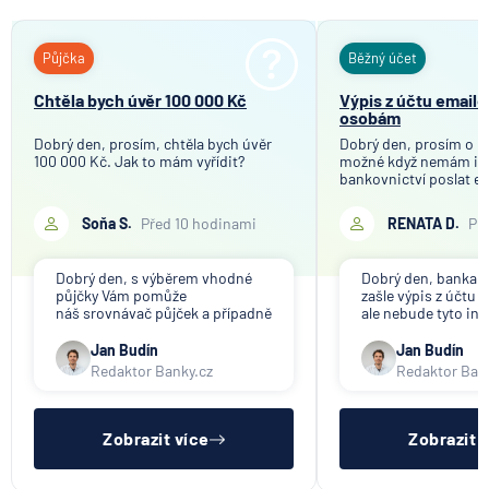
Půjčka
Běžný účet
Chtěla bych úvěr 100 000 Kč
Výpis z účtu email
osobám
Dobrý den, prosím, chtěla bych úvěr
Dobrý den, prosím o in
100 000 Kč. Jak to mám vyřídit?
možné když nemám in
bankovnictví poslat e
mého bankovního účtu
společnosti, které tot
Soňa S.
Před 10 hodinami
RENATA D.
Př
účelem ověření bankov
Děkuji
Dobrý den, s výběrem vhodné
Dobrý den, banka V
půjčky Vám pomůže
zašle výpis z účtu n
náš srovnávač půjček a případně
ale nebude tyto in
též srovnávač nebankovních
poskytovat třetím 
půjček. Pro získání půjčky je
společnosti). Příp
Jan Budín
Jan Budín
třeba mít dostatečný příjem,
přeposlání emailu 
Redaktor Banky.cz
Redaktor Ban
nebýt ve zkušební ani výpovědní
jiným osobám či s
lhůtě, mít čistý registr dlužník a
si již budete muset 
ideálně mít pracovn
sama.
Zobrazit více
Zobrazit 