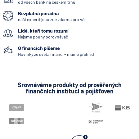
od všech bank na českém trhu
6.8.2026
Daně
Bezplatná poradna
naši experti jsou zde zdarma pro vás
Když rozhoduje stres: nové
Lidé, kteří tomu rozumí
triky bankovních
podvodníků
Nejsme pouhý porovnávač
O financích píšeme
6.8.2026
Banka
Novinky ze světa financí - máme přehled
Partners Banka spouští
termínovaný vklad 4,33 %
p.a. na 6 měsíců
Srovnáváme produkty od prověřených
finančních institucí a pojišťoven
5.8.2026
Daně
Jak dnes vykládat výsledky
zátěžových testů ČNB
5.8.2026
Banka