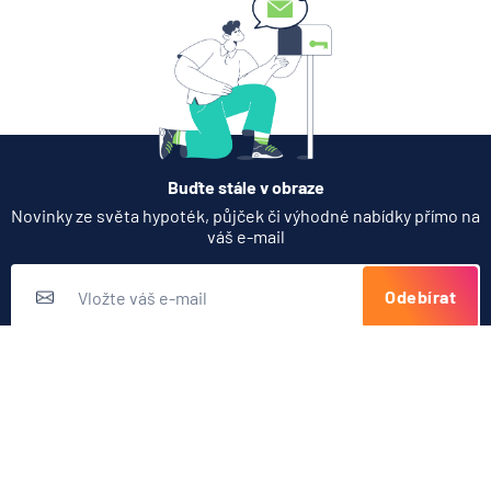
Zobrazit všechny články
Buďte stále v obraze
Novinky ze světa hypoték, půjček či výhodné nabídky přímo na
váš e-mail
Odebírat
Přihlášením k odběru novinek souhlasíte s
podmínkami ochrany
osobních údajů
Nabídka produktů