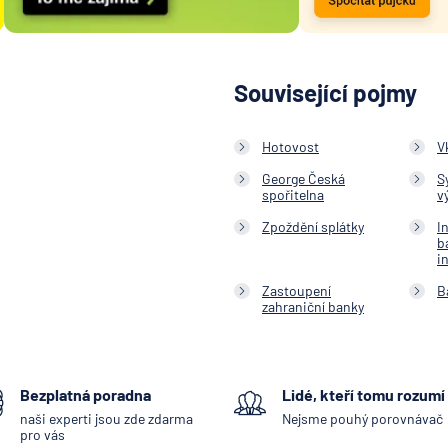
Související pojmy
Hotovost
V
George Česká
S
spořitelna
v
Zpoždění splátky
I
b
i
Zastoupení
B
zahraniční banky
Bezplatná poradna
Lidé, kteří tomu rozumí
naši experti jsou zde zdarma
Nejsme pouhý porovnávač
pro vás