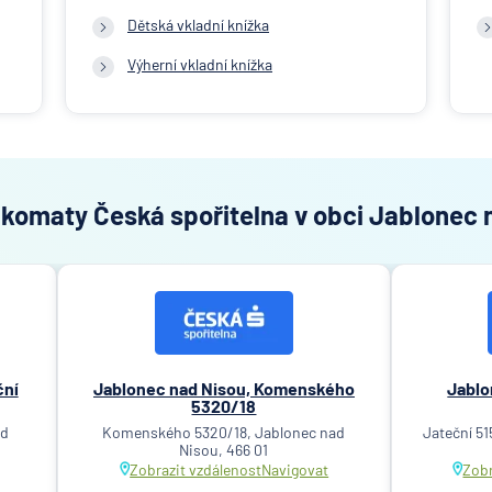
Dětská vkladní knížka
Výherní vkladní knížka
nkomaty Česká spořitelna v obci Jablonec 
ční
Jablonec nad Nisou, Komenského
Jablo
5320/18
ad
Komenského 5320/18, Jablonec nad
Jateční 51
Nisou, 466 01
Zobrazit vzdálenost
Navigovat
Zobr