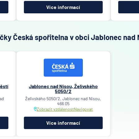
Více informací
čky Česká spořitelna v obci Jablonec nad 
ěstí
Jablonec nad Nisou, Želivského
5050/2
ad
Želivského 5050/2, Jablonec nad Nisou,
466 05
Zobrazit vzdálenost
Navigovat
Více informací