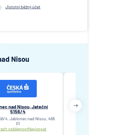
Jistotní běžný účet
nad Nisou
nec nad Nisou, Jateční
Jablonec nad Nisou, Mírové n
5156/4
626/13
56/4, Jablonec nad Nisou, 466
Mírové náměstí 626/13, Jablone
01
Nisou, 466 01
azit vzdálenost
Navigovat
Zobrazit vzdálenost
Navigov