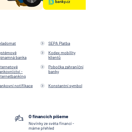
kladomat
SEPA Platba
ystémově
Kodex mobility
ýznamná banka
klientů
nternetové
Pobočka zahraniční
ankovnictví -
banky
nternetbanking
ankovní notifikace
Konstantní symbol
O financích píšeme
Novinky ze světa financí -
máme přehled