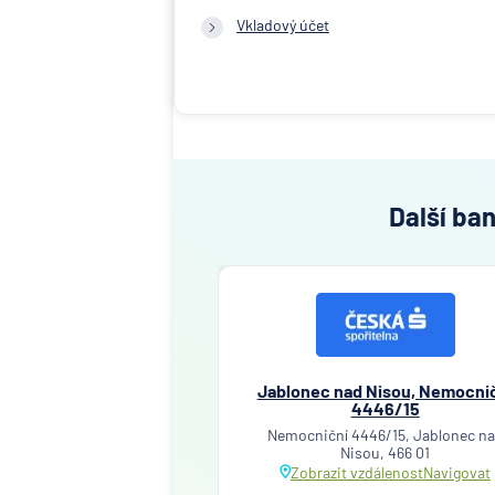
Vkladový účet
Další ba
Jablonec nad Nisou, Nemocni
4446/15
Nemocniční 4446/15, Jablonec n
Nisou, 466 01
Zobrazit vzdálenost
Navigovat