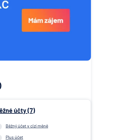
)
ěžné účty (7)
Běžný účet v cizí měně
Plus účet