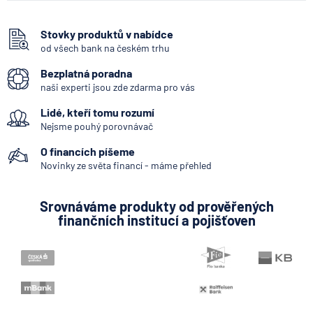
Hotovost
Bankomat
Stovky produktů v nabídce
od všech bank na českém trhu
SEPA Platba
Bezplatná poradna
George Česká spořitelna
naši experti jsou zde zdarma pro vás
Bankovní IDentita
Lidé, kteří tomu rozumí
Systémově významná banka
Nejsme pouhý porovnávač
Internetové bankovnictví - internetbanking
O financích píšeme
Pobočka zahraniční banky
Novinky ze světa financí - máme přehled
Zastoupení zahraniční banky
Srovnáváme produkty od prověřených
Bankovní notifikace
finančních institucí a pojišťoven
Variabilní symbol
KYC (Know Your Customer)