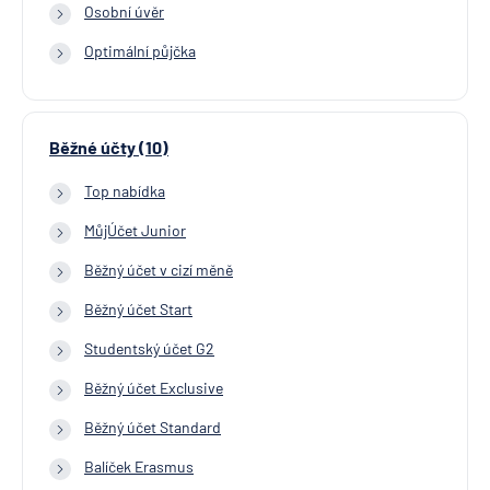
Osobní úvěr
Optimální půjčka
Běžné účty (10)
Top nabídka
MůjÚčet Junior
Běžný účet v cizí měně
Běžný účet Start
Studentský účet G2
Běžný účet Exclusive
Běžný účet Standard
Balíček Erasmus