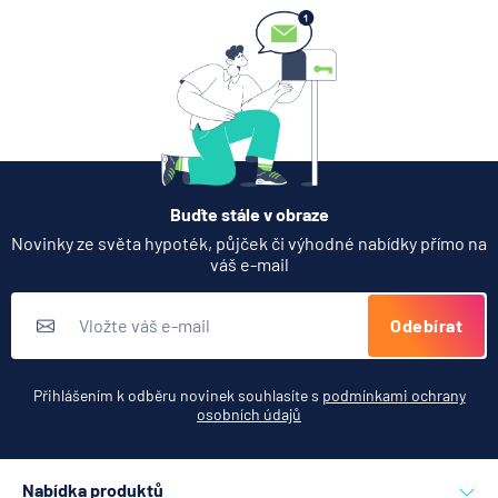
Buďte stále v obraze
Novinky ze světa hypoték, půjček či výhodné nabídky přímo na
váš e-mail
Odebírat
Přihlášením k odběru novinek souhlasíte s
podmínkami ochrany
osobních údajů
Nabídka produktů