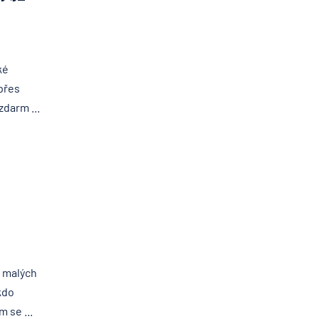
ké
 přes
zdarm ...
 malých
kdo
 se ...