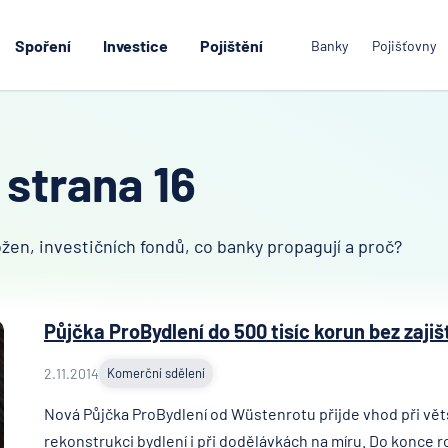
Spoření
Investice
Pojištění
Banky
Pojišťovny
 strana 16
žen, investičních fondů, co banky propagují a proč?
Půjčka ProBydlení do 500 tisíc korun bez zajiš
2.11.2014
Komerční sdělení
Nová Půjčka ProBydlení od Wüstenrotu přijde vhod při vět
rekonstrukci bydlení i při dodělávkách na míru. Do konce r