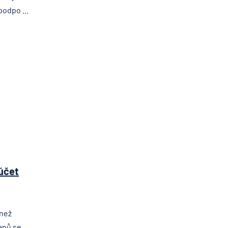
podpo ...
 účet
 než
anů se