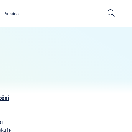
Poradna
tění
ší
oku je