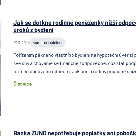
Jak se dotkne rodinné peněženky nižší odpoč
úroků z bydlení
17.3.2014
Komerční sdělení
Pořízením pěkného vlastního bydlení na hypoteční úvěr si 
své sny a chováme se finančně zodpovědně, což stát pod
formou daňového odpočtu. Jak pocítí rodiny případné sníže
Číst více
Banka ZUNO nepotřebuje poplatky ani pobočky