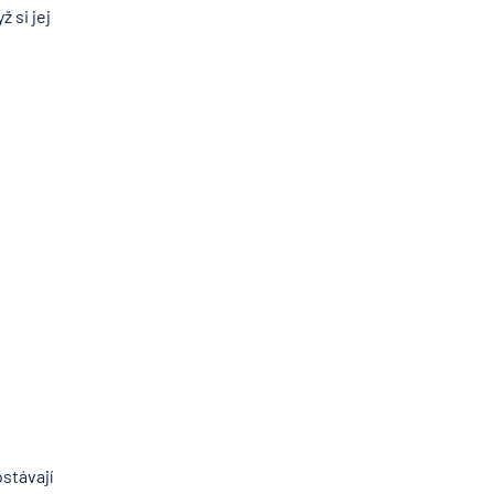
 si jej
stávají