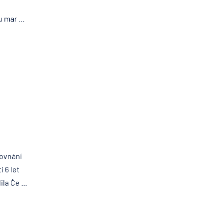
mar ...
ovnání
 6 let
la Če ...