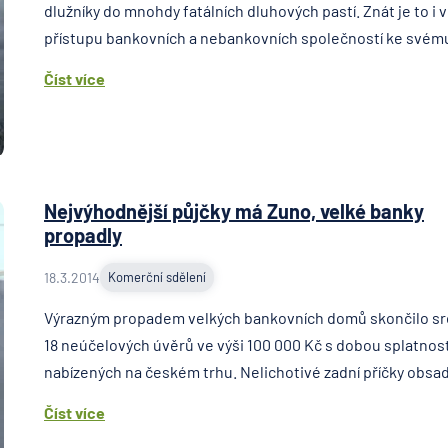
dlužníky do mnohdy fatálních dluhových pastí. Znát je to i v
přístupu bankovních a nebankovních společností ke svému 
Číst více
Nejvýhodnější půjčky má Zuno, velké banky
propadly
18.3.2014
Komerční sdělení
Výrazným propadem velkých bankovních domů skončilo sr
18 neúčelových úvěrů ve výši 100 000 Kč s dobou splatnosti
nabízených na českém trhu. Nelichotivé zadní příčky obsadi
Číst více