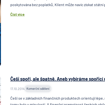
poskytována bez poplatků. Klient může navíc získat státní 
Číst více
Češi spoří, ale špatně. Aneb vybíráme spořicí
17.10.2014
Komerční sdělení
Češi se v základních finančních produktech orientují lépe,
tomu bylo v minulosti. A finanční gramotnost českých obč