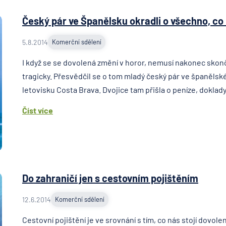
Český pár ve Španělsku okradli o všechno, co
5.8.2014
Komerční sdělení
I když se se dovolená změní v horor, nemusí nakonec skonč
tragicky. Přesvědčil se o tom mladý český pár ve španěls
letovisku Costa Brava. Dvojice tam přišla o peníze, doklady i 
Číst více
Do zahraničí jen s cestovním pojištěním
12.6.2014
Komerční sdělení
Cestovní pojištění je ve srovnání s tím, co nás stojí dovole