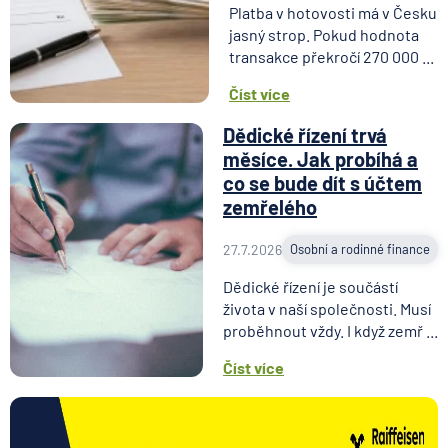
Platba v hotovosti má v Česku
jasný strop. Pokud hodnota
transakce překročí 270 000 ...
Číst více
Dědické řízení trvá
měsíce. Jak probíhá a
co se bude dít s účtem
zemřelého
27.7.2026
Osobní a rodinné finance
Dědické řízení je součástí
života v naší společnosti. Musí
proběhnout vždy. I když zemř ...
Číst více