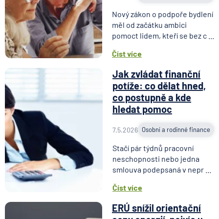
Nový zákon o podpoře bydlení
měl od začátku ambici
pomoct lidem, kteří se bez c ...
Číst více
Jak zvládat finanční
potíže: co dělat hned,
co postupně a kde
hledat pomoc
7.5.2026
Osobní a rodinné finance
Stačí pár týdnů pracovní
neschopnosti nebo jedna
smlouva podepsaná v nepr ...
Číst více
ERÚ snížil orientační