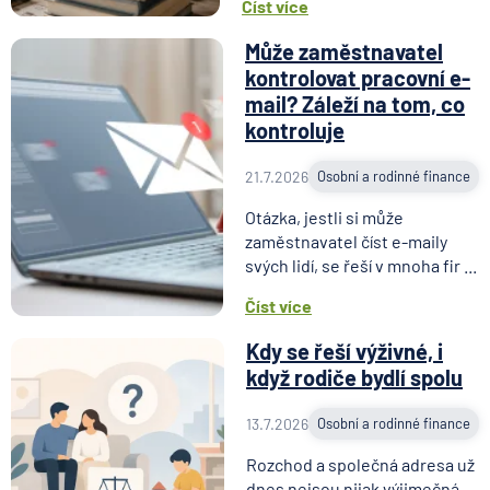
Číst více
Může zaměstnavatel
kontrolovat pracovní e-
mail? Záleží na tom, co
kontroluje
21.7.2026
Osobní a rodinné finance
Otázka, jestli si může
zaměstnavatel číst e-maily
svých lidí, se řeší v mnoha fir ...
Číst více
Kdy se řeší výživné, i
když rodiče bydlí spolu
13.7.2026
Osobní a rodinné finance
Rozchod a společná adresa už
dnes nejsou nijak výjimečná