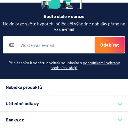
Buďte stále v obraze
Novinky ze světa hypoték, půjček či výhodné nabídky přímo na
váš e-mail
Odebírat
Přihlášením k odběru novinek souhlasíte s
podmínkami ochrany
osobních údajů
Nabídka produktů
Půjčky
Užitečné odkazy
Hypotéky
Inzerce
Refinancování hypotéky
Banky.cz
Nahlášení závadného obsahu
Účty