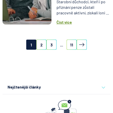
Starobní důchodci, kteří i po
přiznání penze zůstali
pracovně aktivní, získali loni ...
Číst více
1
2
3
...
11
Nejčtenější články
Co se děje po nahlášení
podvodu v Air Bank
7.8.2026
Běžný účet