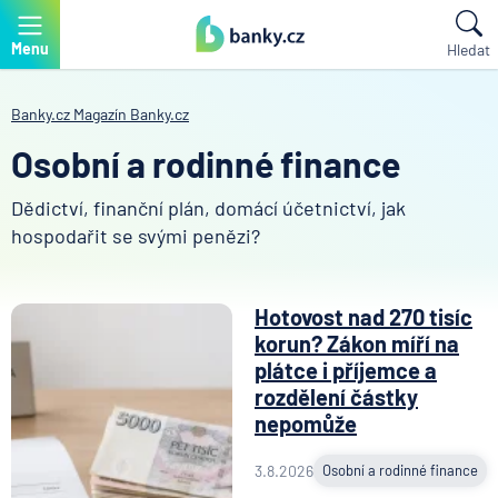
Menu
Hledat
Banky.cz
Magazín Banky.cz
Osobní a rodinné finance
Dědictví, finanční plán, domácí účetnictví, jak
hospodařit se svými penězi?
Hotovost nad 270 tisíc
korun? Zákon míří na
plátce i příjemce a
rozdělení částky
nepomůže
3.8.2026
Osobní a rodinné finance