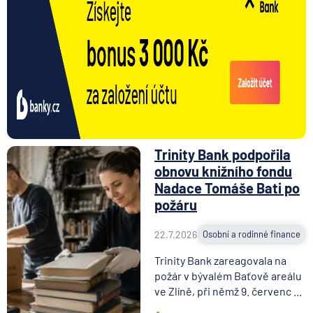
Trinity Bank podpořila
obnovu knižního fondu
Nadace Tomáše Bati po
požáru
22.7.2026
Osobní a rodinné finance
Trinity Bank zareagovala na
požár v bývalém Baťově areálu
ve Zlíně, při němž 9. červenc ...