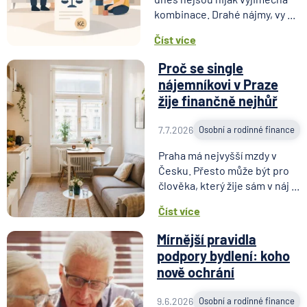
kombinace. Drahé nájmy, vy ...
Číst více
Proč se single
nájemníkovi v Praze
žije finančně nejhůř
7.7.2026
Osobní a rodinné finance
Praha má nejvyšší mzdy v
Česku. Přesto může být pro
člověka, který žije sám v náj ...
Číst více
Mírnější pravidla
podpory bydlení: koho
nově ochrání
9.6.2026
Osobní a rodinné finance