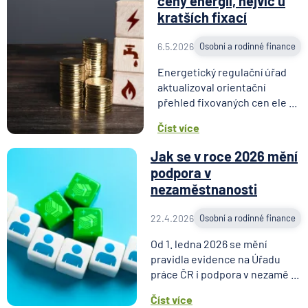
ceny energií, nejvíc u
kratších fixací
6.5.2026
Osobní a rodinné finance
Energetický regulační úřad
aktualizoval orientační
přehled fixovaných cen ele ...
Číst více
Jak se v roce 2026 mění
podpora v
nezaměstnanosti
22.4.2026
Osobní a rodinné finance
Od 1. ledna 2026 se mění
pravidla evidence na Úřadu
práce ČR i podpora v nezamě ...
Číst více