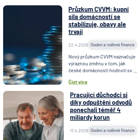
Průzkum CVVM: kupní
síla domácností se
stabilizuje, obavy ale
trvají
22.4.2026
Osobní a rodinné finance
Nový průzkum CVVM naznačuje
výraznou změnu v tom, jak
české domácnosti hodnotí sv ...
Číst více
Pracující důchodci si
díky odpuštění odvodů
ponechali téměř 4
miliardy korun
17.4.2026
Osobní a rodinné finance