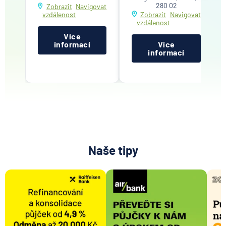
148
Hlavní 61, Kolín, 280
02
Legerova 148, Kolín,
280 02
Zobrazit
Navigovat
vzdálenost
Zobrazit
Navigovat
vzdálenost
Více
informací
Více
informací
Naše tipy