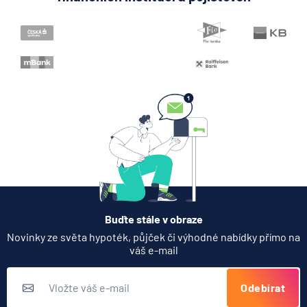
Srovnáváme produkty od prověřených
finančních institucí a pojišťoven
Buďte stále v obraze
Novinky ze světa hypoték, půjček či výhodné nabídky přímo na
váš e-mail