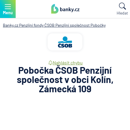
TIP:
Půjčte si 100 000 Kč již od 2258 Kč měsíčně!
Menu
Hledat
Banky.cz
Penzijní fondy
ČSOB Penzijní společnost
Pobočky
Nahlásit chybu
Pobočka ČSOB Penzijní
společnost v obci Kolín,
Zámecká 109