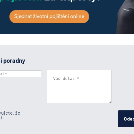
ní poradny
ujete, že
í
.
Odes