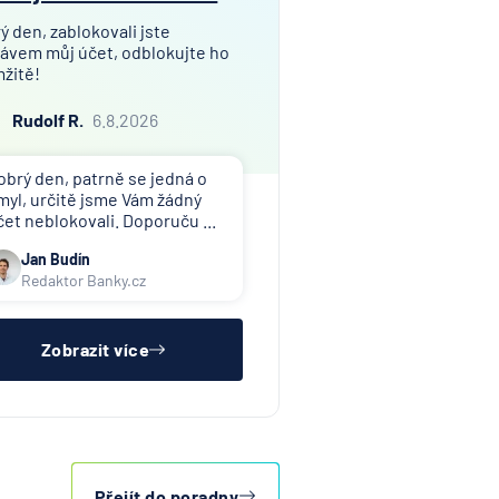
ý den, zablokovali jste
ávem můj účet, odblokujte ho
žitě!
Rudolf R.
6.8.2026
obrý den, patrně se jedná o
myl, určitě jsme Vám žádný
čet neblokovali. Doporuču ...
Jan Budín
Redaktor Banky.cz
Zobrazit více
Přejít do poradny