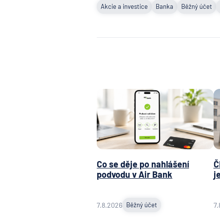
Akcie a investice
Banka
Běžný účet
Co se děje po nahlášení
Č
podvodu v Air Bank
j
7.8.2026
Běžný účet
7.