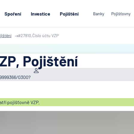
Spoření
Investice
Pojištění
Banky
Pojišťovny
jištění
#27810,Číslo účtu VZP
ZP, Pojištění
669999366/0300?
tří pojišťovně VZP.