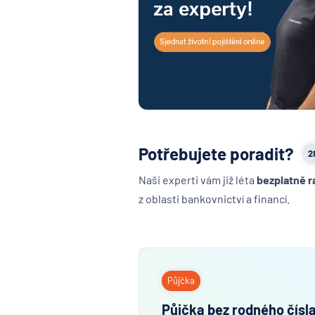
Potřebujete poradit?
2
Naši experti vám již léta
bezplatně r
z oblasti bankovnictví a financí.
Půjčka
Půjčka bez rodného čísl