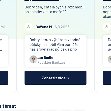
Dobrý den, chtěla bych si vzít mobil
Dobr
na splátky. Je to možné?
nepr
okam
ami
Božena M.
6.8.2026
né
Dobrý den, s výběrem vhodné
D
půjčky na mobil Vám pomůže
o
..
náš srovnávač půjček a příp ...
ú
Jan Budín
Redaktor Banky.cz
Zobrazit více
e témat