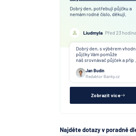
Dobrý den, potřebuji půjčku a
nemám rodné číslo, děkuji.
Liudmyla
Před 23 hodin
Dobrý den, s výběrem vhod
půjčky Vám pomůže
náš srovnávač půjček a příp .
Jan Budín
Redaktor Banky.cz
Zobrazit více
Najděte dotazy v poradně dl