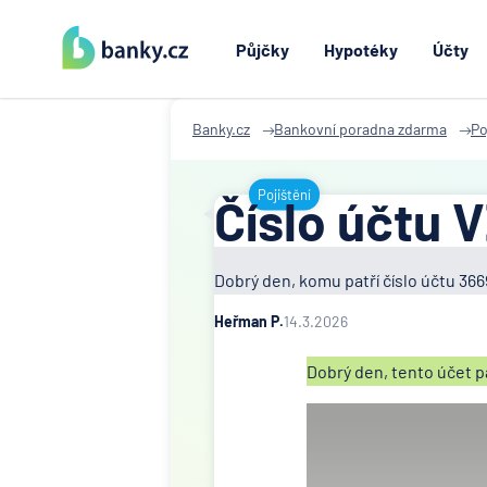
Půjčky
Hypotéky
Účty
Banky.cz
Bankovní poradna zdarma
Po
Pojištění
Číslo účtu V
Dobrý den, komu patří číslo účtu 3
Heřman P.
14.3.2026
Dobrý den, tento účet pa