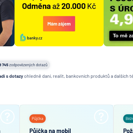
8 745
zodpovězených dotazů
adí s dotazy
ohledně daní, realit, bankovních produktů a dalších 
Půjčka
Běž
a
Půjčka na mobil
Pož