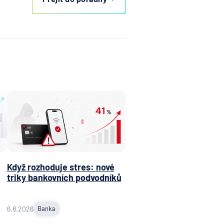
Když rozhoduje stres: nové
triky bankovních podvodníků
6.8.2026
Banka