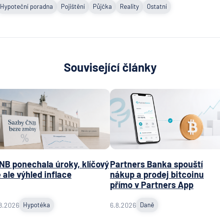
Hypoteční poradna
Pojištění
Půjčka
Reality
Ostatní
Související články
NB ponechala úroky, klíčový
Partners Banka spouští
e ale výhled inflace
nákup a prodej bitcoinu
přímo v Partners App
8.2026
Hypotéka
6.8.2026
Daně