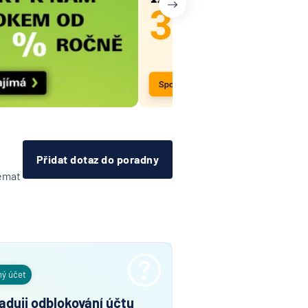
Přidat dotaz do poradny
témat
ný účet
aduji odblokování účtu