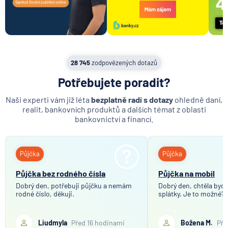
28 745
zodpovězených dotazů
Potřebujete poradit?
Naši experti vám již léta
bezplatně radí s dotazy
ohledně daní,
realit, bankovních produktů a dalších témat z oblasti
bankovnictví a financí.
Půjčka
Půjčka
Půjčka bez rodného čísla
Půjčka na mobil
Dobrý den, potřebuji půjčku a nemám
Dobrý den, chtěla bych 
rodné číslo, děkuji.
splátky. Je to možné?
Liudmyla
Před 16 hodinami
Božena M.
Pře