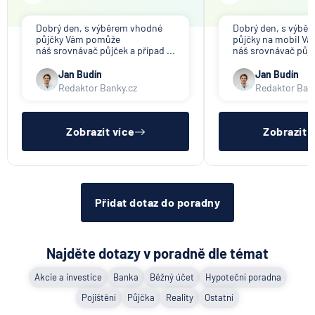
Dobrý den, s výběrem vhodné
Dobrý den, s výbě
půjčky Vám pomůže
půjčky na mobil V
náš srovnávač půjček a případ ...
náš srovnávač půjče
Jan Budín
Jan Budín
Redaktor Banky.cz
Redaktor Ban
Zobrazit více
Zobrazit 
Přidat dotaz do poradny
Najděte dotazy v poradně dle témat
Akcie a investice
Banka
Běžný účet
Hypoteční poradna
Pojištění
Půjčka
Reality
Ostatní