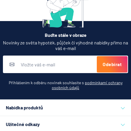
Partners Banka spouští
nákup a prodej bitcoinu
přímo v Partners App
6.8.2026
Daně
Buďte stále v obraze
Když rozhoduje stres: nové
Novinky ze světa hypoték, půjček či výhodné nabídky přímo na
triky bankovních podvodníků
váš e-mail
6.8.2026
Banka
Odebírat
Zobrazit všechny články
Přihlášením k odběru novinek souhlasíte s
podmínkami ochrany
osobních údajů
Nabídka produktů
Půjčky
Užitečné odkazy
Hypotéky