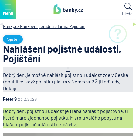
Menu
Hledat
Banky.cz
Bankovní poradna zdarma
Pojištění
Pojištění
Nahlášení pojistné události,
Pojištění
Dobrý den, je možné nahlásit pojistnou událost zde v České
republice, když pojistku platím v Německu? Žiji teď tady.
Děkuji
Peter S.
23.2.2026
Dobrý den, pojistnou událost je třeba nahlásit pojišťovně, u
které máte sjednanou pojistku. Místo trvalého pobytu na
hlášení pojistné události nemá vliv.